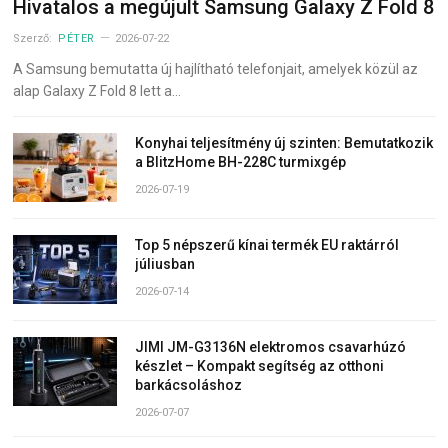
Hivatalos a megújult Samsung Galaxy Z Fold 8
Szerző:
PÉTER
2026-07-22
A Samsung bemutatta új hajlítható telefonjait, amelyek közül az
alap Galaxy Z Fold 8 lett a…
Konyhai teljesítmény új szinten: Bemutatkozik
a BlitzHome BH-228C turmixgép
2026-07-19
Top 5 népszerű kínai termék EU raktárról
júliusban
2026-07-14
JIMI JM-G3136N elektromos csavarhúzó
készlet – Kompakt segítség az otthoni
barkácsoláshoz
2026-07-07