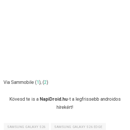
Via Sammobile (
1
), (
2
)
Kövesd te is a
NapiDroid.hu
-t a legfrissebb androidos
hírekért!
SAMSUNG GALAXY S26
SAMSUNG GALAXY S26 EDGE