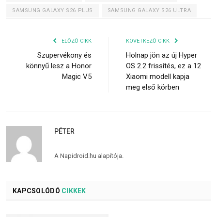
SAMSUNG GALAXY S26 PLUS
SAMSUNG GALAXY S26 ULTRA
ELŐZŐ CIKK
KÖVETKEZŐ CIKK
Szupervékony és
Holnap jön az új Hyper
könnyű lesz a Honor
OS 2.2 frissítés, ez a 12
Magic V5
Xiaomi modell kapja
meg első körben
PÉTER
A Napidroid.hu alapítója.
KAPCSOLÓDÓ
CIKKEK