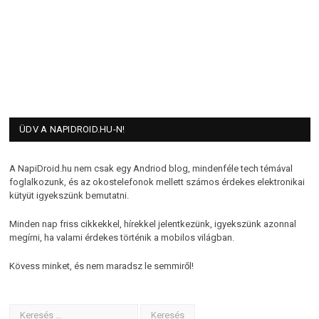
ÜDV A NAPIDROID.HU-N!
A NapiDroid.hu nem csak egy Andriod blog, mindenféle tech témával
foglalkozunk, és az okostelefonok mellett számos érdekes elektronikai
kütyüt igyekszünk bemutatni.
Minden nap friss cikkekkel, hírekkel jelentkezünk, igyekszünk azonnal
megírni, ha valami érdekes történik a mobilos világban.
Kövess minket, és nem maradsz le semmiről!