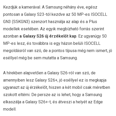
Kezdjük a kamerával. A Samsung néhány éve, egész
pontosan a Galaxy S23-tól kezdve az 50 MP-es ISOCELL
GN3 (S5KGN3) szenzort használja az alap és a Plus
modellek esetében. Az egyik megbízható forrás szerint
azonban
a Galaxy S26 új érzékelőt kap
. Ez ugyanúgy 50
MP-es lesz, és továbbra is egy házon belüli ISOCELL
megoldásról van szó, de a pontos típusa még nem ismert, jó
eséllyel még be sem mutatta a Samsung.
A hírekben alapvetően a Galaxy S26-ról van szó, de
amennyiben lesz Galaxy S26+, jó eséllyel ez is megkapja
ugyanazt az új érzékelőt, hiszen a két mobil csak méretben
szokott eltérni. De persze az is lehet, hogy a Samsung
elkaszálja a Galaxy S26+-t, és átveszi a helyét az Edge
modell.