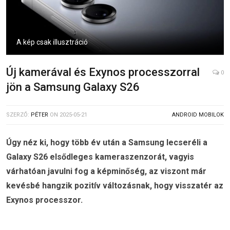
A kép csak illusztráció
Új kamerával és Exynos processzorral
0
jön a Samsung Galaxy S26
SZERZŐ:
PÉTER
ON
2025-05-21
ANDROID MOBILOK
Úgy néz ki, hogy több év után a Samsung lecseréli a
Galaxy S26 elsődleges kameraszenzorát, vagyis
várhatóan javulni fog a képminőség, az viszont már
kevésbé hangzik pozitív változásnak, hogy visszatér az
Exynos processzor
.