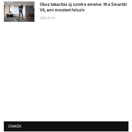
Okos takarítás új szintre emelve: Itt a SmartAI
V6, ami mindent felszív
2026-07-01
CÍMKÉK