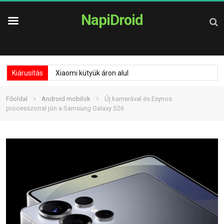
NapiDroid
Kiárusítás
Xiaomi kütyük áron alul
»
»
Főoldal
Android mobilok
Új kamerával és Exynos
processzorral jön a Samsung Galaxy S26