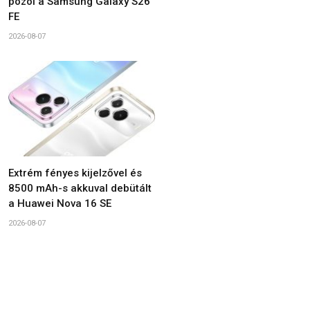
pózol a Samsung Galaxy S26
FE
2026-08-07
Extrém fényes kijelzővel és
8500 mAh-s akkuval debütált
a Huawei Nova 16 SE
2026-08-07