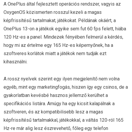
A OnePlus által fejlesztett operációs rendszer, vagyis az
OxygenOS közismerten rosszul kezeli a magas
képfrissítésű tartalmakat, játékokat. Példának okáért, a
OnePlus 13-on a játékok egyike sem fut 60 fps felett, hiába
120 Hz-es a panel. Mindezek fényében felmerül a kérdés,
hogy mi az értelme egy 165 Hz-es képernyőnek, ha a
szoftveres korlátok miatt a játékok nem tudják ezt
kihasználni.
A rossz nyelvek szerint egy ilyen megjelenítő nem volna
egyéb, mint egy marketingfogás, hiszen így egy csinos, de a
gyakorlatban kevésbé hasznos jellemző kerülhet a
specifikációs listára. Amúgy ha egy kicsit kalapálnak a
szoftveren, és az kompatibilisebb lesz a magas
képfrissítésű tartalmakkal, játékokkal, a váltás 120-ról 165
Hz-re már alig lesz észrevehető, főleg egy telefon