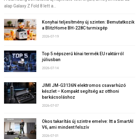
alap Galaxy Z Fold 8 lett a…
Konyhai teljesítmény új szinten: Bemutatkozik
a BlitzHome BH-228C turmixgép
2026-07-19
Top 5 népszerű kínai termék EU raktárról
júliusban
2026-07-14
JIMI JM-G3136N elektromos csavarhúzó
készlet – Kompakt segítség az otthoni
barkácsoláshoz
2026-07-07
Okos takarítás új szintre emelve: Itt a SmartAI
V6, ami mindent felszív
2026-07-01