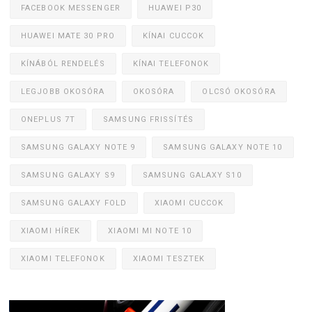
FACEBOOK MESSENGER
HUAWEI P30
HUAWEI MATE 30 PRO
KÍNAI CUCCOK
KÍNÁBÓL RENDELÉS
KÍNAI TELEFONOK
LEGJOBB OKOSÓRA
OKOSÓRA
OLCSÓ OKOSÓRA
ONEPLUS 7T
SAMSUNG FRISSÍTÉS
SAMSUNG GALAXY NOTE 9
SAMSUNG GALAXY NOTE 10
SAMSUNG GALAXY S9
SAMSUNG GALAXY S10
SAMSUNG GALAXY FOLD
XIAOMI CUCCOK
XIAOMI HÍREK
XIAOMI MI NOTE 10
XIAOMI TELEFONOK
XIAOMI TESZTEK