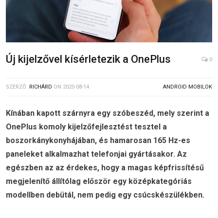
Új kijelzővel kísérletezik a OnePlus
0
SZERZŐ:
RICHÁRD
ON
2025-08-14
ANDROID MOBILOK
Kínában kapott szárnyra egy szóbeszéd, mely szerint a
OnePlus komoly kijelzőfejlesztést tesztel a
boszorkánykonyhájában, és hamarosan 165 Hz-es
paneleket alkalmazhat telefonjai gyártásakor. Az
egészben az az érdekes, hogy a magas képfrissítésű
megjelenítő állítólag először egy középkategóriás
modellben debütál, nem pedig egy csúcskészülékben.