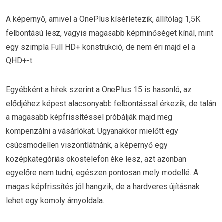
A képernyő, amivel a OnePlus kísérletezik, állítólag 1,5K
felbontású lesz, vagyis magasabb képminőséget kínál, mint
egy szimpla Full HD+ konstrukció, de nem éri majd el a
QHD+-t.
Egyébként a hírek szerint a OnePlus 15 is hasonló, az
elődjéhez képest alacsonyabb felbontással érkezik, de talán
a magasabb képfrissítéssel próbálják majd meg
kompenzálni a vásárlókat. Ugyanakkor mielőtt egy
csúcsmodellen viszontlátnánk, a képernyő egy
középkategóriás okostelefon éke lesz, azt azonban
egyelőre nem tudni, egészen pontosan mely modellé. A
magas képfrissítés jól hangzik, de a hardveres újításnak
lehet egy komoly árnyoldala.