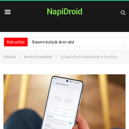
NapiDroid
Kiárusítás
Xiaomi kütyük áron alul
»
»
Főoldal
Android mobilok
Új kijelzővel kísérletezik a OnePlus