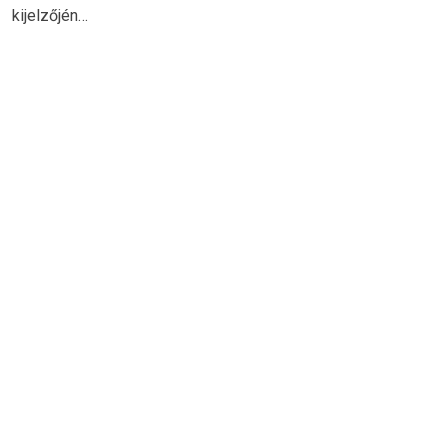
kijelzőjén…