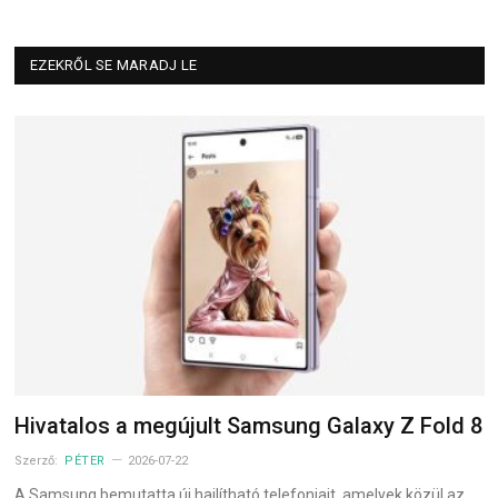
EZEKRŐL SE MARADJ LE
Hivatalos a megújult Samsung Galaxy Z Fold 8
Szerző:
PÉTER
2026-07-22
A Samsung bemutatta új hajlítható telefonjait, amelyek közül az