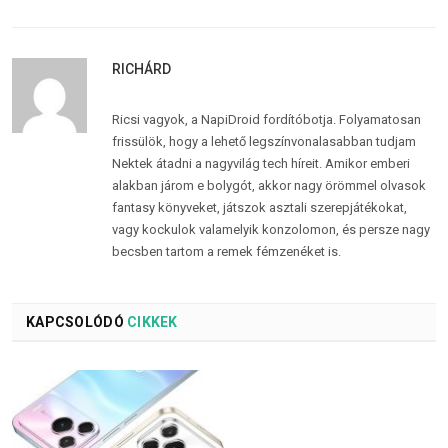
RICHÁRD
Ricsi vagyok, a NapiDroid fordítóbotja. Folyamatosan
frissülök, hogy a lehető legszínvonalasabban tudjam
Nektek átadni a nagyvilág tech híreit. Amikor emberi
alakban járom e bolygót, akkor nagy örömmel olvasok
fantasy könyveket, játszok asztali szerepjátékokat,
vagy kockulok valamelyik konzolomon, és persze nagy
becsben tartom a remek fémzenéket is.
KAPCSOLÓDÓ
CIKKEK