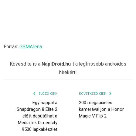
Forrás:
GSMArena
Kövesd te is a
NapiDroid.hu
-t a legfrissebb androidos
hírekért!
ELŐZŐ CIKK
KÖVETKEZŐ CIKK
Egy nappal a
200 megapixeles
Snapdragon 8 Elite 2
kamerával jön a Honor
előtt debütálhat a
Magic V Flip 2
MediaTek Dimensity
9500 lapkakészlet