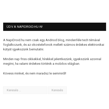
ÜDV A NAPIDROID.HU-N!
A NapiDroid.hu nem csak egy Andriod blog, mindenféle tech témával
foglalkozunk, és az okostelefonok mellett számos érdekes elektronikai
kütyüt igyekszünk bemutatni.
Minden nap friss cikkekkel, hírekkel jelentkezünk, igyekszünk azonnal
megírni, ha valami érdekes történik a mobilos világban.
Kövess minket, és nem maradsz le semmiről!