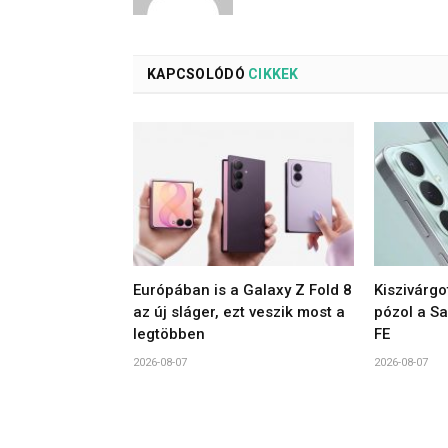
KAPCSOLÓDÓ
CIKKEK
Európában is a Galaxy Z Fold 8
Kiszivárgo
az új sláger, ezt veszik most a
pózol a S
legtöbben
FE
2026-08-07
2026-08-07