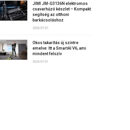
JIMI JM-G3136N elektromos
csavarhúzó készlet – Kompakt
segítség az otthoni
barkácsoláshoz
2026-07-07
Okos takarítás új szintre
emelve: Itt a SmartAI V6, ami
mindent felszív
2026-07-01