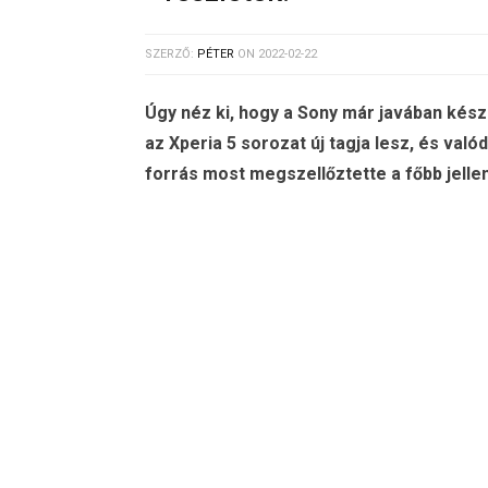
SZERZŐ:
PÉTER
ON
2022-02-22
Úgy néz ki, hogy a Sony már javában kész
az Xperia 5 sorozat új tagja lesz, és való
forrás most megszellőztette a főbb jelle