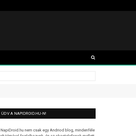
ÜDV A NAPIDROID.HU-N!
 NapiDroid.hu nem csak egy Andriod blog, mindenféle
ech témával foglalkozunk, és az okostelefonok mellett