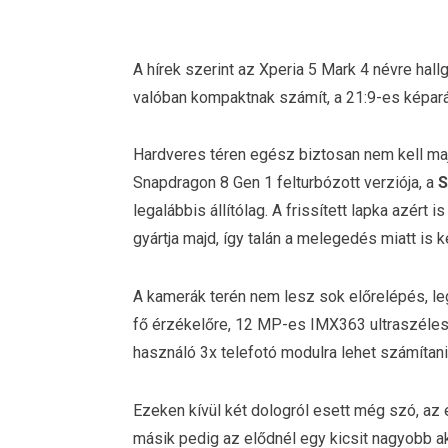
A hírek szerint az Xperia 5 Mark 4 névre hall
valóban kompaktnak számít, a 21:9-es képará
Hardveres téren egész biztosan nem kell ma
Snapdragon 8 Gen 1 felturbózott verziója, a
S
legalábbis állítólag. A frissített lapka azért
gyártja majd, így talán a melegedés miatt is 
A kamerák terén nem lesz sok előrelépés, 
fő érzékelőre, 12 MP-es IMX363 ultraszéle
használó 3x telefotó modulra lehet számítani
Ezeken kívül két dologról esett még szó, az eg
másik pedig az elődnél egy kicsit nagyobb ak