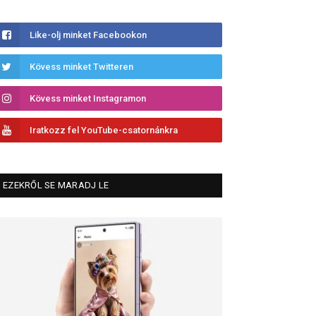
Like-olj minket Facebookon
Kövess minket Twitteren
Kövess minket Instagramon
Iratkozz fel YouTube-csatornánkra
EZEKRŐL SE MARADJ LE