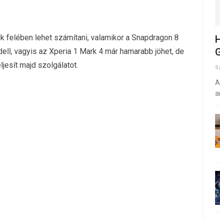
 felében lehet számítani, valamikor a Snapdragon 8
H
G
ell, vagyis az Xperia 1 Mark 4 már hamarabb jöhet, de
jesít majd szolgálatot.
S
A
a