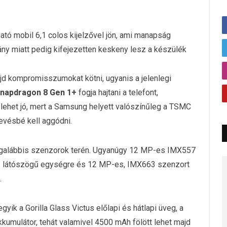
gató mobil 6,1 colos kijelzővel jön, ami manapság
ny miatt pedig kifejezetten keskeny lesz a készülék
jd kompromisszumokat kötni, ugyanis a jelenlegi
napdragon 8 Gen 1+
fogja hajtani a telefont,
 is lehet jó, mert a Samsung helyett valószínűleg a TSMC
kevésbé kell aggódni.
legalábbis szenzorok terén. Ugyanúgy 12 MP-es IMX557
s látószögű egységre és 12 MP-es, IMX663 szenzort
.
yik a Gorilla Glass Victus előlapi és hátlapi üveg, a
kumulátor, tehát valamivel 4500 mAh fölött lehet majd