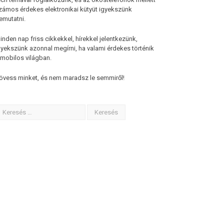
zámos érdekes elektronikai kütyüt igyekszünk
emutatni.
inden nap friss cikkekkel, hírekkel jelentkezünk,
gyekszünk azonnal megírni, ha valami érdekes történik
 mobilos világban.
övess minket, és nem maradsz le semmiről!