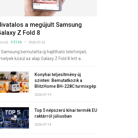
ivatalos a megújult Samsung
alaxy Z Fold 8
zerző:
PÉTER
2026-07-22
 Samsung bemutatta új hajlítható telefonjait,
melyek közül az alap Galaxy Z Fold 8 lett a…
Konyhai teljesítmény új
szinten: Bemutatkozik a
BlitzHome BH-228C turmixgép
2026-07-19
Top 5 népszerű kínai termék EU
raktárról júliusban
2026-07-14