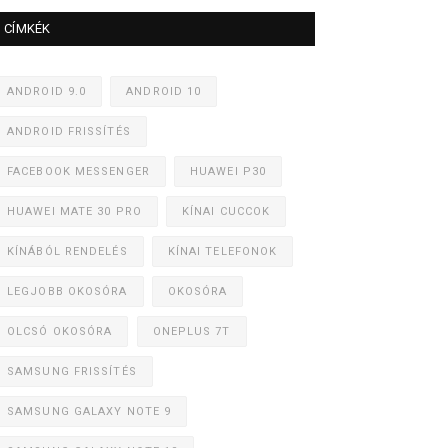
CÍMKÉK
ANDROID 9.0
ANDROID 10
ANDROID FRISSÍTÉS
FACEBOOK MESSENGER
HUAWEI P30
HUAWEI MATE 30 PRO
KÍNAI CUCCOK
KÍNÁBÓL RENDELÉS
KÍNAI TELEFONOK
LEGJOBB OKOSÓRA
OKOSÓRA
OLCSÓ OKOSÓRA
ONEPLUS 7T
SAMSUNG FRISSÍTÉS
SAMSUNG GALAXY NOTE 9