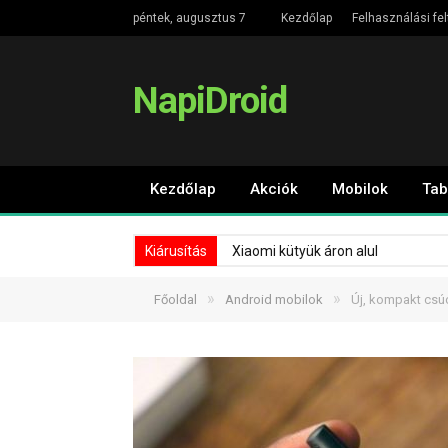
péntek, augusztus 7
Kezdőlap
Felhasználási fel
NapiDroid
Kezdőlap
Akciók
Mobilok
Tab
Kiárusítás
Xiaomi kütyük áron alul
»
»
Főoldal
Android mobilok
Új, kompakt csúc