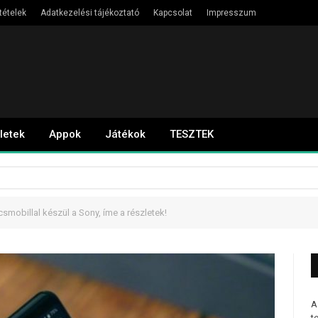
tételek
Adatkezelési tájékoztató
Kapcsolat
Impresszum
letek
Appok
Játékok
TESZTEK
smobillal készül a Sony, íme a részletek!
A
t