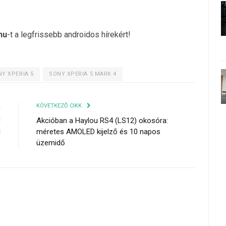
hu
-t a legfrissebb androidos hírekért!
Y XPERIA 5
SONY XPERIA 5 MARK 4
K
KÖVETKEZŐ CIKK
U
Akcióban a Haylou RS4 (LS12) okosóra:
l
méretes AMOLED kijelző és 10 napos
üzemidő