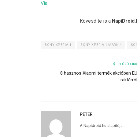
Via
Kövesd te is a
NapiDroid.
SONY XPERIA 1
SONY XPERIA 1 MARK 4
SON
ELŐZŐ CIK
8 hasznos Xiaomi termék akcióban E
raktárró
PÉTER
A Napidroid.hu alapítója.