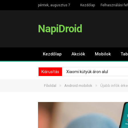
péntek, augusztus 7
Kezdőlap
Felhasználási fel
NapiDroid
Kezdőlap
Akciók
Mobilok
Tab
Kiárusítás
Xiaomi kütyük áron alul
»
»
Főoldal
Android mobilok
Újabb infók érke