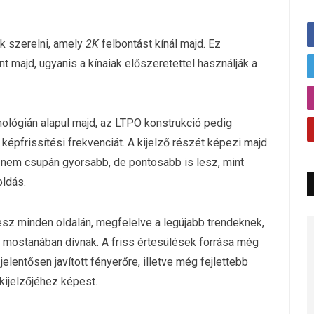
k szerelni, amely
2K
felbontást kínál majd. Ez
 majd, ugyanis a kínaiak előszeretettel használják a
lógián alapul majd, az LTPO konstrukció pedig
képfrissítési frekvenciát. A kijelző részét képezi majd
y nem csupán gyorsabb, de pontosabb is lesz, mint
oldás.
lt lesz minden oldalán, megfelelve a legújabb trendeknek,
 mostanában dívnak. A friss értesülések forrása még
elentősen javított fényerőre, illetve még fejlettebb
ijelzőjéhez képest.