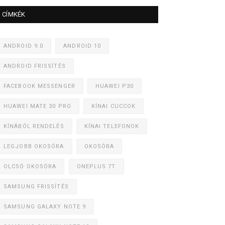
CÍMKÉK
ANDROID 9.0
ANDROID 10
ANDROID FRISSÍTÉS
FACEBOOK MESSENGER
HUAWEI P30
HUAWEI MATE 30 PRO
KÍNAI CUCCOK
KÍNÁBÓL RENDELÉS
KÍNAI TELEFONOK
LEGJOBB OKOSÓRA
OKOSÓRA
OLCSÓ OKOSÓRA
ONEPLUS 7T
SAMSUNG FRISSÍTÉS
SAMSUNG GALAXY NOTE 9