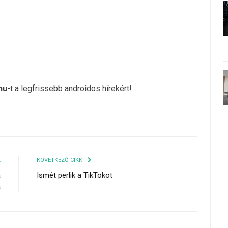
hu
-t a legfrissebb androidos hírekért!
K
KÖVETKEZŐ CIKK
a
Ismét perlik a TikTokot
a