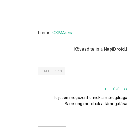
Forrás:
GSMArena
Kövesd te is a
NapiDroid.
ONEPLUS 13
ELŐZŐ CIK
Teljesen megszűnt ennek a méregdrág
Samsung mobilnak a támogatás