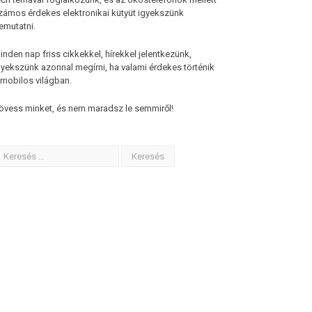
zámos érdekes elektronikai kütyüt igyekszünk
emutatni.
inden nap friss cikkekkel, hírekkel jelentkezünk,
gyekszünk azonnal megírni, ha valami érdekes történik
 mobilos világban.
övess minket, és nem maradsz le semmiről!