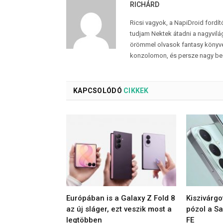
RICHÁRD
Ricsi vagyok, a NapiDroid fordí
tudjam Nektek átadni a nagyvilág
örömmel olvasok fantasy könyvek
konzolomon, és persze nagy be
KAPCSOLÓDÓ
CIKKEK
Európában is a Galaxy Z Fold 8
Kiszivárgo
az új sláger, ezt veszik most a
pózol a S
legtöbben
FE