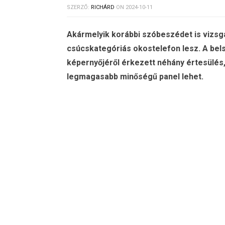
SZERZŐ:
RICHÁRD
ON
2024-10-11
Akármelyik korábbi szóbeszédet is vizsgá
csúcskategóriás okostelefon lesz. A bels
képernyőjéről érkezett néhány értesülés,
legmagasabb minőségű panel lehet.