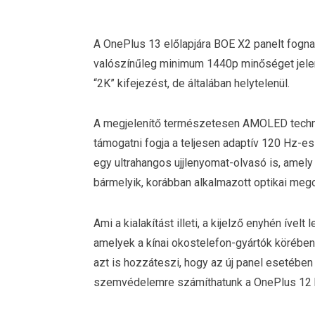
A OnePlus 13 előlapjára BOE X2 panelt fogna
valószínűleg minimum 1440p minőséget jelent
“2K” kifejezést, de általában helytelenül.
A megjelenítő természetesen AMOLED techno
támogatni fogja a teljesen adaptív 120 Hz-es 
egy ultrahangos ujjlenyomat-olvasó is, amel
bármelyik, korábban alkalmazott optikai meg
Ami a kialakítást illeti, a kijelző enyhén íve
amelyek a kínai okostelefon-gyártók körében
azt is hozzáteszi, hogy az új panel esetében j
szemvédelemre számíthatunk a OnePlus 12 k