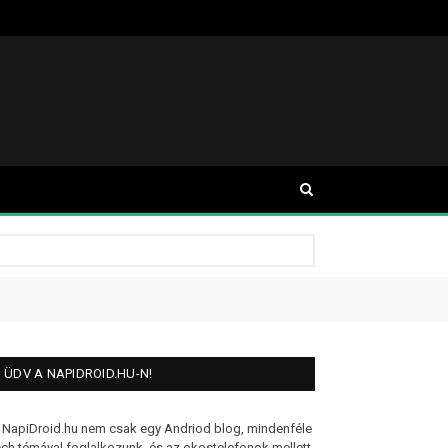
ÜDV A NAPIDROID.HU-N!
 NapiDroid.hu nem csak egy Andriod blog, mindenféle
ech témával foglalkozunk, és az okostelefonok mellett