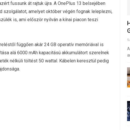
azért fussunk át rajtuk újra. A OnePlus 13 belsejében
d szolgálatot, amelyet október végén fognak leleplezni,
ülék is, ami először nyilván a kínai piacon teszi
H
G
S
reléstől függően akár 24 GB operatív memóriával is
A
rítása alá 6000 mAh kapacitású akkumulátort szerelnek
a
ék nélküli töltést 50 wattal. Kábelen keresztül pedig
újdonsága.