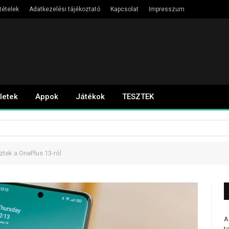
tételek
Adatkezelési tájékoztató
Kapcsolat
Impresszum
letek
Appok
Játékok
TESZTEK
ztek a OnePlus 13-ról
A
t