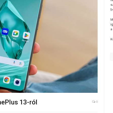
s
b
M
i
a
K
nePlus 13-ról
0