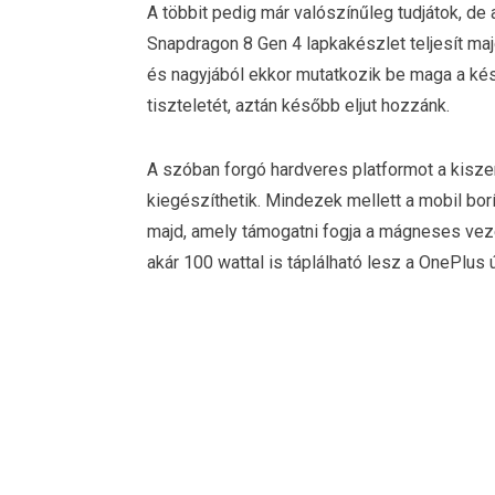
A többit pedig már valószínűleg tudjátok, de 
Snapdragon 8 Gen 4 lapkakészlet teljesít maj
és nagyjából ekkor mutatkozik be maga a kész
tiszteletét, aztán később eljut hozzánk.
A szóban forgó hardveres platformot a kisze
kiegészíthetik. Mindezek mellett a mobil bo
majd, amely támogatni fogja a mágneses vezet
akár 100 wattal is táplálható lesz a OnePlus 