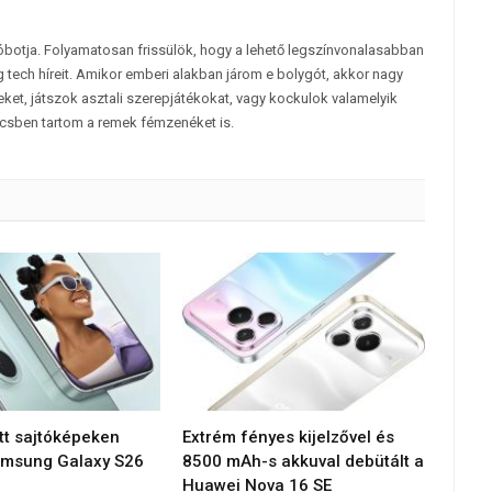
tóbotja. Folyamatosan frissülök, hogy a lehető legszínvonalasabban
 tech híreit. Amikor emberi alakban járom e bolygót, akkor nagy
et, játszok asztali szerepjátékokat, vagy kockulok valamelyik
csben tartom a remek fémzenéket is.
tt sajtóképeken
Extrém fényes kijelzővel és
amsung Galaxy S26
8500 mAh-s akkuval debütált a
Huawei Nova 16 SE