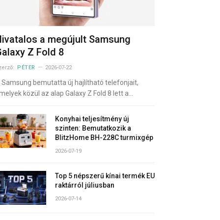
ivatalos a megújult Samsung
alaxy Z Fold 8
zerző:
PÉTER
2026-07-22
 Samsung bemutatta új hajlítható telefonjait,
melyek közül az alap Galaxy Z Fold 8 lett a…
Konyhai teljesítmény új
szinten: Bemutatkozik a
BlitzHome BH-228C turmixgép
2026-07-19
Top 5 népszerű kínai termék EU
raktárról júliusban
2026-07-14