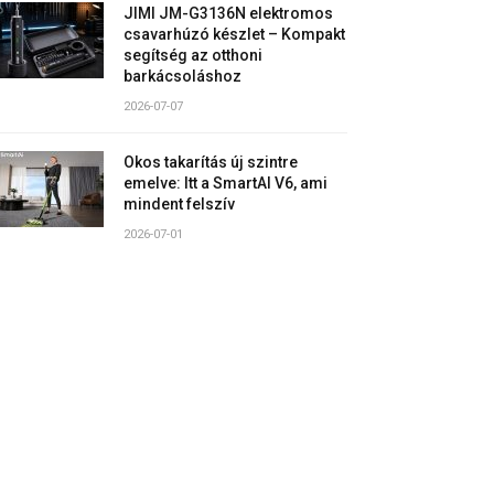
JIMI JM-G3136N elektromos
csavarhúzó készlet – Kompakt
segítség az otthoni
barkácsoláshoz
2026-07-07
Okos takarítás új szintre
emelve: Itt a SmartAI V6, ami
mindent felszív
2026-07-01