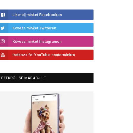
Like-olj minket Facebookon
Kövess minket Twitteren
Kövess minket Instagramon
Iratkozz fel YouTube-csatornánkra
EZEKRŐL SE MARADJ LE