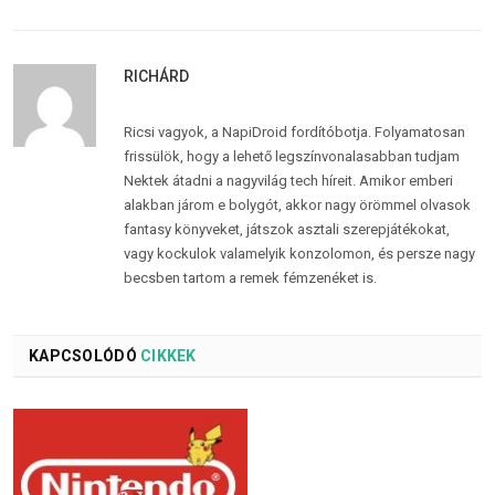
RICHÁRD
Ricsi vagyok, a NapiDroid fordítóbotja. Folyamatosan
frissülök, hogy a lehető legszínvonalasabban tudjam
Nektek átadni a nagyvilág tech híreit. Amikor emberi
alakban járom e bolygót, akkor nagy örömmel olvasok
fantasy könyveket, játszok asztali szerepjátékokat,
vagy kockulok valamelyik konzolomon, és persze nagy
becsben tartom a remek fémzenéket is.
KAPCSOLÓDÓ
CIKKEK