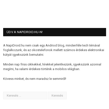
ÜDV A NAPIDROID.HU-N!
A NapiDroid.hu nem csak egy Andriod blog, mindenféle tech témával
foglalkozunk, és az okostelefonok mellett számos érdekes elektronikai
kütyüt igyekszünk bemutatni.
Minden nap friss cikkekkel, hírekkel jelentkezünk, igyekszünk azonnal
megírni, ha valami érdekes történik a mobilos világban.
Kövess minket, és nem maradsz le semmiről!