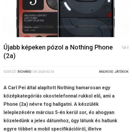
Újabb képeken pózol a Nothing Phone
0
(2a)
SZERZŐ:
RICHÁRD
ON
2024-02-24
ANDROID JÁTÉKOK
A Carl Pei által alapított Nothing hamarosan egy
középkategóriás okostelefonnal rukkol elő, ami a
Phone (2a) névre fog hallgatni. A készülék
leleplezésére március 5-én kerül sor, és ahogyan
közeledünk a jeles dátumhoz, úgy látunk és hallunk
egyre többet a mobil specifikációiról, illetve