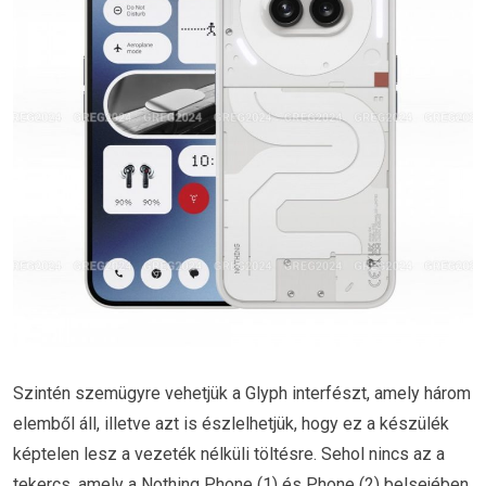
Szintén szemügyre vehetjük a Glyph interfészt, amely három
elemből áll, illetve azt is észlelhetjük, hogy ez a készülék
képtelen lesz a vezeték nélküli töltésre. Sehol nincs az a
tekercs, amely a Nothing Phone (1) és Phone (2) belsejében