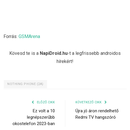
Forrás:
GSMArena
Kövesd te is a
NapiDroid.hu
-t a legfrissebb androidos
hírekért!
NOTHING PHONE (2A)
ELŐZŐ CIKK
KÖVETKEZŐ CIKK
Ez volt a 10
Újra jó áron rendelhető
legnépszerűbb
Redmi TV hangszóró
okostelefon 2023-ban