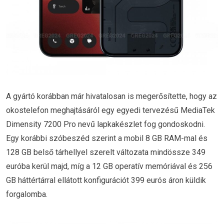
A gyártó korábban már hivatalosan is megerősítette, hogy az
okostelefon meghajtásáról egy egyedi tervezésű MediaTek
Dimensity 7200 Pro nevű lapkakészlet fog gondoskodni.
Egy korábbi szóbeszéd szerint a mobil 8 GB RAM-mal és
128 GB belső tárhellyel szerelt változata mindössze 349
euróba kerül majd, míg a 12 GB operatív memóriával és 256
GB háttértárral ellátott konfigurációt 399 eurós áron küldik
forgalomba.