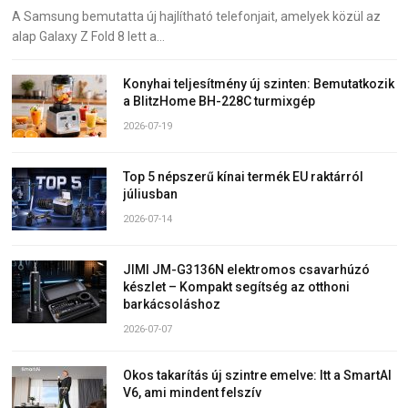
A Samsung bemutatta új hajlítható telefonjait, amelyek közül az
alap Galaxy Z Fold 8 lett a…
Konyhai teljesítmény új szinten: Bemutatkozik
a BlitzHome BH-228C turmixgép
2026-07-19
Top 5 népszerű kínai termék EU raktárról
júliusban
2026-07-14
JIMI JM-G3136N elektromos csavarhúzó
készlet – Kompakt segítség az otthoni
barkácsoláshoz
2026-07-07
Okos takarítás új szintre emelve: Itt a SmartAI
V6, ami mindent felszív