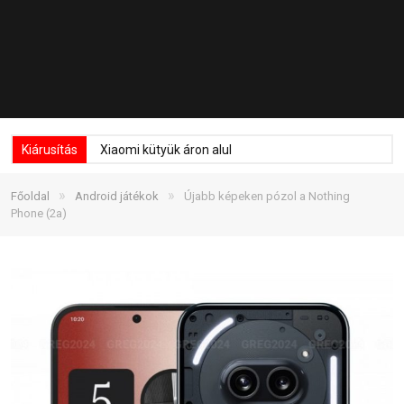
Kiárusítás
Xiaomi kütyük áron alul
»
»
Főoldal
Android játékok
Újabb képeken pózol a Nothing
Phone (2a)