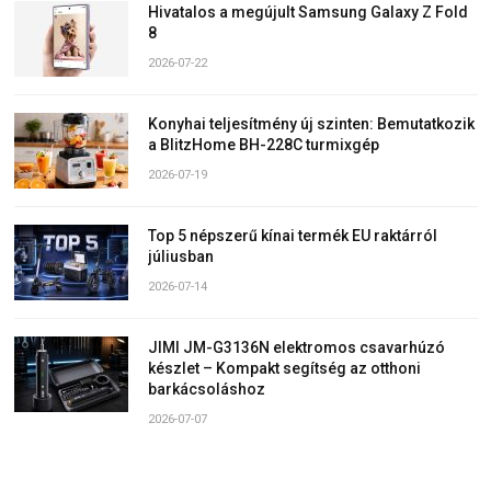
Hivatalos a megújult Samsung Galaxy Z Fold
8
2026-07-22
Konyhai teljesítmény új szinten: Bemutatkozik
a BlitzHome BH-228C turmixgép
2026-07-19
Top 5 népszerű kínai termék EU raktárról
júliusban
2026-07-14
JIMI JM-G3136N elektromos csavarhúzó
készlet – Kompakt segítség az otthoni
barkácsoláshoz
2026-07-07