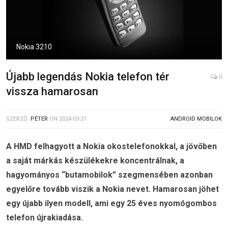
Nokia 3210
Újabb legendás Nokia telefon tér
0
vissza hamarosan
SZERZŐ:
PÉTER
ON
2024-03-21
ANDROID MOBILOK
A HMD felhagyott a Nokia okostelefonokkal, a jövőben
a saját márkás készülékekre koncentrálnak, a
hagyományos “butamobilok” szegmensében azonban
egyelőre tovább viszik a Nokia nevet. Hamarosan jöhet
egy újabb ilyen modell, ami egy 25 éves nyomógombos
telefon újrakiadása.