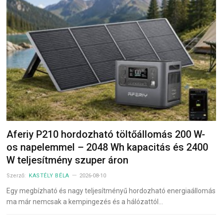
Aferiy P210 hordozható töltőállomás 200 W-
os napelemmel – 2048 Wh kapacitás és 2400
W teljesítmény szuper áron
Szerző:
KASTÉLY BÉLA
2026-08-10
Egy megbízható és nagy teljesítményű hordozható energiaállomás
ma már nemcsak a kempingezés és a hálózattól…