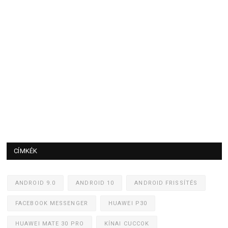
CÍMKÉK
ANDROID 9.0
ANDROID 10
ANDROID FRISSÍTÉS
FACEBOOK MESSENGER
HUAWEI P30
HUAWEI MATE 30 PRO
KÍNAI CUCCOK