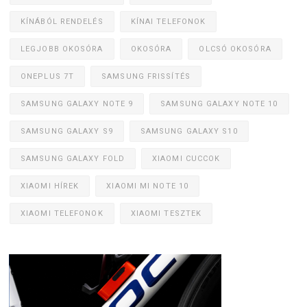
KÍNÁBÓL RENDELÉS
KÍNAI TELEFONOK
LEGJOBB OKOSÓRA
OKOSÓRA
OLCSÓ OKOSÓRA
ONEPLUS 7T
SAMSUNG FRISSÍTÉS
SAMSUNG GALAXY NOTE 9
SAMSUNG GALAXY NOTE 10
SAMSUNG GALAXY S9
SAMSUNG GALAXY S10
SAMSUNG GALAXY FOLD
XIAOMI CUCCOK
XIAOMI HÍREK
XIAOMI MI NOTE 10
XIAOMI TELEFONOK
XIAOMI TESZTEK