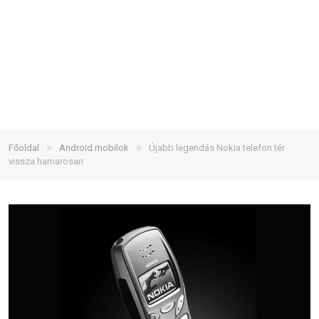
»
»
Főoldal
Android mobilok
Újabb legendás Nokia telefon tér
vissza hamarosan