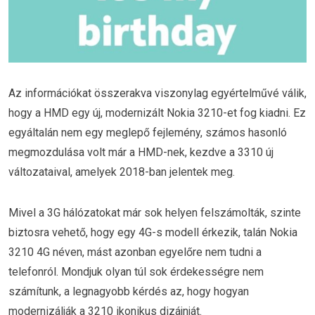
Az információkat összerakva viszonylag egyértelművé válik,
hogy a HMD egy új, modernizált Nokia 3210-et fog kiadni. Ez
egyáltalán nem egy meglepő fejlemény, számos hasonló
megmozdulása volt már a HMD-nek, kezdve a 3310 új
változataival, amelyek 2018-ban jelentek meg.
Mivel a 3G hálózatokat már sok helyen felszámolták, szinte
biztosra vehető, hogy egy 4G-s modell érkezik, talán Nokia
3210 4G néven, mást azonban egyelőre nem tudni a
telefonról. Mondjuk olyan túl sok érdekességre nem
számítunk, a legnagyobb kérdés az, hogy hogyan
modernizálják a 3210 ikonikus dizájnját.