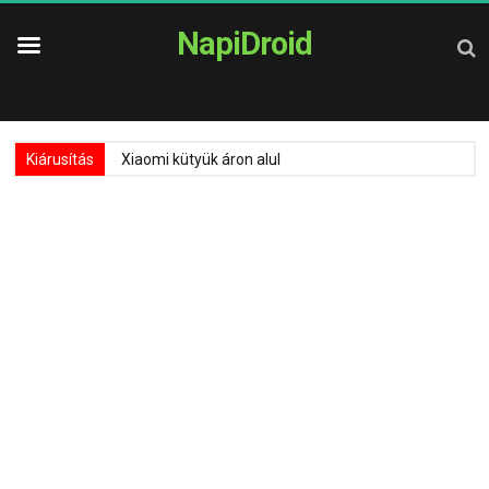
NapiDroid
Kiárusítás
Xiaomi kütyük áron alul