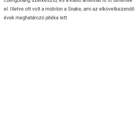
csengőhang szerkesztő, és a kiálló antennát is itt tüntették
el. Illetve ott volt a mobilon a Snake, ami az elkövetkezendő
évek meghatározó játéka lett.