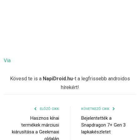
Via
Kövesd te is a
NapiDroid.hu
-t a legfrissebb androidos
hírekért!
ELŐZŐ CIKK
KÖVETKEZŐ CIKK
Hasznos kínai
Bejelentették a
termékek márciusi
Snapdragon 7+ Gen 3
kiárusítása a Geekmaxi
lapkakészletet
oldalán