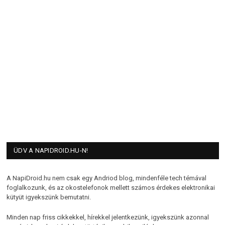
ÜDV A NAPIDROID.HU-N!
A NapiDroid.hu nem csak egy Andriod blog, mindenféle tech témával
foglalkozunk, és az okostelefonok mellett számos érdekes elektronikai
kütyüt igyekszünk bemutatni.
Minden nap friss cikkekkel, hírekkel jelentkezünk, igyekszünk azonnal