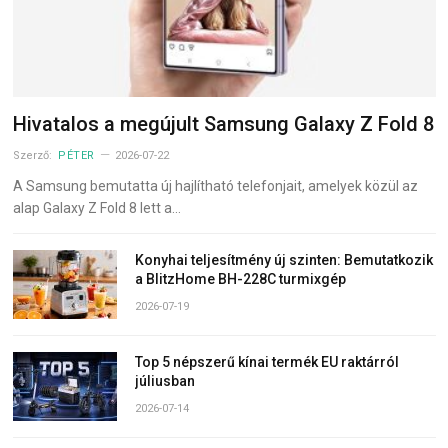
Hivatalos a megújult Samsung Galaxy Z Fold 8
Szerző:
PÉTER
2026-07-22
A Samsung bemutatta új hajlítható telefonjait, amelyek közül az
alap Galaxy Z Fold 8 lett a…
Konyhai teljesítmény új szinten: Bemutatkozik
a BlitzHome BH-228C turmixgép
2026-07-19
Top 5 népszerű kínai termék EU raktárról
júliusban
2026-07-14