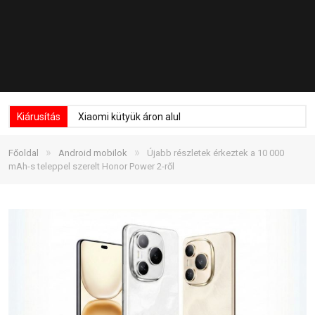
Kiárusítás
Xiaomi kütyük áron alul
»
»
Főoldal
Android mobilok
Újabb részletek érkeztek a 10 000
mAh-s teleppel szerelt Honor Power 2-ről