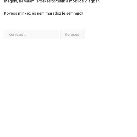
megírni, ha valami érdekes történik a mobilos világban.
Kövess minket, és nem maradsz le semmiről!