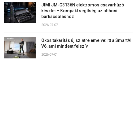
JIMI JM-G3136N elektromos csavarhúzó
készlet – Kompakt segítség az otthoni
barkácsoláshoz
2026-07-07
Okos takarítás új szintre emelve: Itt a SmartAI
V6, ami mindent felszív
2026-07-01