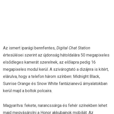
Az ismert iparági bennfentes,
Digital Chat Station
értesülései szerint az újdonság hátoldalára 50 megapixeles
elsődleges kamerát szerelnek, az előlapra pedig 16
megapixeles modul kerül. A szivárogtató a dizájnra is kitért,
elárulva, hogy a telefon három színben: Midnight Black,
Sunrise Orange és Snow White fantázianevű árnyalatokban
kerül majd a boltok polcaira.
Magyarítva: fekete, narancssárga és fehér színekben lehet
majd megvásárolni a Honor akkubajnok mobilját. Az