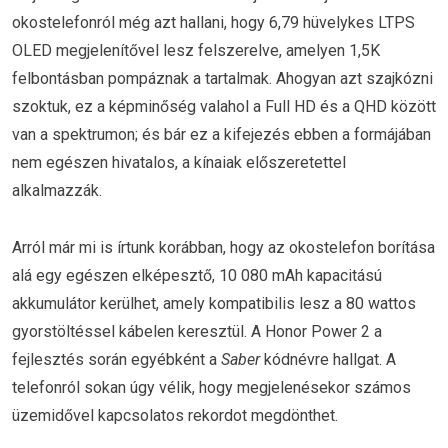
okostelefonról még azt hallani, hogy 6,79 hüvelykes LTPS
OLED megjelenítővel lesz felszerelve, amelyen 1,5K
felbontásban pompáznak a tartalmak. Ahogyan azt szajkózni
szoktuk, ez a képminőség valahol a Full HD és a QHD között
van a spektrumon; és bár ez a kifejezés ebben a formájában
nem egészen hivatalos, a kínaiak előszeretettel
alkalmazzák.
Arról már mi is írtunk korábban, hogy az okostelefon borítása
alá egy egészen elképesztő, 10 080 mAh kapacitású
akkumulátor kerülhet, amely kompatibilis lesz a 80 wattos
gyorstöltéssel kábelen keresztül. A Honor Power 2 a
fejlesztés során egyébként a
Saber
kódnévre hallgat. A
telefonról sokan úgy vélik, hogy megjelenésekor számos
üzemidővel kapcsolatos rekordot megdönthet.