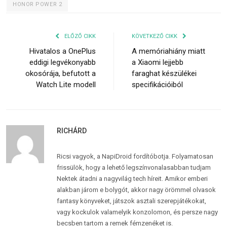
HONOR POWER 2
ELŐZŐ CIKK
KÖVETKEZŐ CIKK
Hivatalos a OnePlus
A memóriahiány miatt
eddigi legvékonyabb
a Xiaomi lejjebb
okosórája, befutott a
faraghat készülékei
Watch Lite modell
specifikációiból
RICHÁRD
Ricsi vagyok, a NapiDroid fordítóbotja. Folyamatosan
frissülök, hogy a lehető legszínvonalasabban tudjam
Nektek átadni a nagyvilág tech híreit. Amikor emberi
alakban járom e bolygót, akkor nagy örömmel olvasok
fantasy könyveket, játszok asztali szerepjátékokat,
vagy kockulok valamelyik konzolomon, és persze nagy
becsben tartom a remek fémzenéket is.