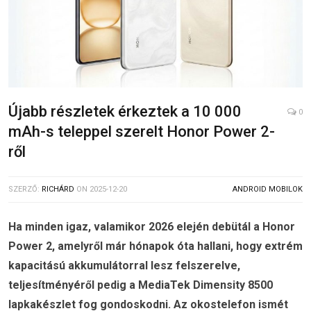
Újabb részletek érkeztek a 10 000
0
mAh-s teleppel szerelt Honor Power 2-
ről
SZERZŐ:
RICHÁRD
ON
2025-12-20
ANDROID MOBILOK
Ha minden igaz, valamikor 2026 elején debütál a Honor
Power 2, amelyről már hónapok óta hallani, hogy extrém
kapacitású akkumulátorral lesz felszerelve,
teljesítményéről pedig a MediaTek Dimensity 8500
lapkakészlet fog gondoskodni. Az okostelefon ismét