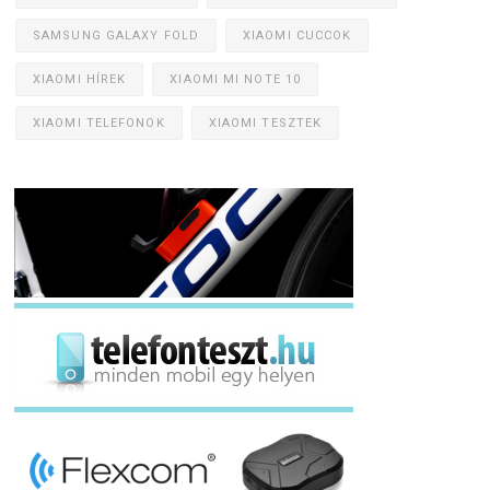
SAMSUNG GALAXY FOLD
XIAOMI CUCCOK
XIAOMI HÍREK
XIAOMI MI NOTE 10
XIAOMI TELEFONOK
XIAOMI TESZTEK