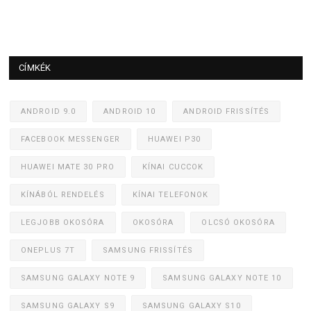
CÍMKÉK
ANDROID 9.0
ANDROID 10
ANDROID FRISSÍTÉS
FACEBOOK MESSENGER
HUAWEI P30
HUAWEI MATE 30 PRO
KÍNAI CUCCOK
KÍNÁBÓL RENDELÉS
KÍNAI TELEFONOK
LEGJOBB OKOSÓRA
OKOSÓRA
OLCSÓ OKOSÓRA
ONEPLUS 7T
SAMSUNG FRISSÍTÉS
SAMSUNG GALAXY NOTE 9
SAMSUNG GALAXY NOTE 10
SAMSUNG GALAXY S9
SAMSUNG GALAXY S10