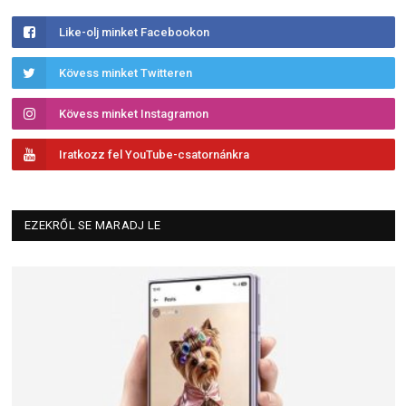
Like-olj minket Facebookon
Kövess minket Twitteren
Kövess minket Instagramon
Iratkozz fel YouTube-csatornánkra
EZEKRŐL SE MARADJ LE