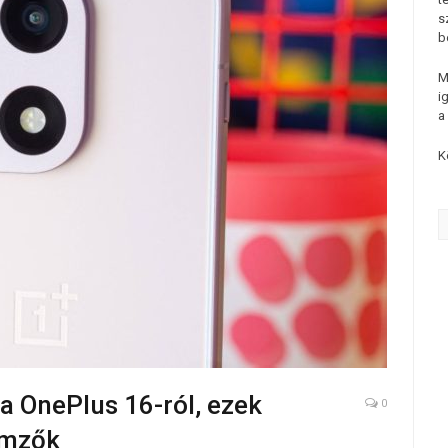
s
b
M
i
a
K
 a OnePlus 16-ról, ezek
0
emzők