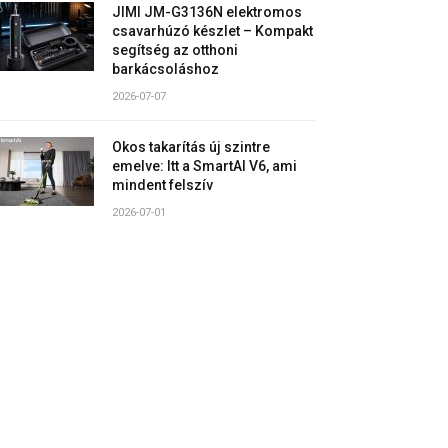
JIMI JM-G3136N elektromos
csavarhúzó készlet – Kompakt
segítség az otthoni
barkácsoláshoz
2026-07-07
Okos takarítás új szintre
emelve: Itt a SmartAI V6, ami
mindent felszív
2026-07-01