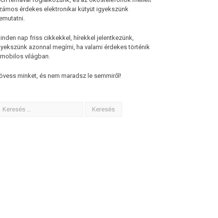
zámos érdekes elektronikai kütyüt igyekszünk
emutatni.
inden nap friss cikkekkel, hírekkel jelentkezünk,
gyekszünk azonnal megírni, ha valami érdekes történik
 mobilos világban.
övess minket, és nem maradsz le semmiről!