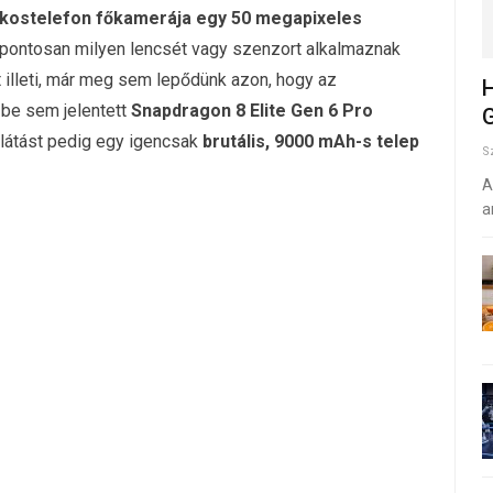
kostelefon főkamerája egy 50 megapixeles
y pontosan milyen lencsét vagy szenzort alkalmaznak
t illeti, már meg sem lepődünk azon, hogy az
H
be sem jelentett
Snapdragon 8 Elite Gen 6 Pro
G
llátást pedig egy igencsak
brutális, 9000 mAh-s telep
S
A
a