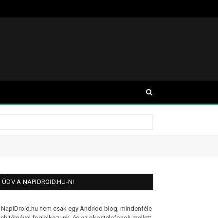
ÜDV A NAPIDROID.HU-N!
 NapiDroid.hu nem csak egy Andriod blog, mindenféle
ech témával foglalkozunk, és az okostelefonok mellett