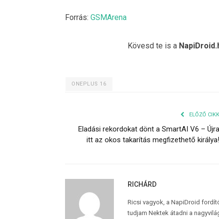
Forrás:
GSMArena
Kövesd te is a
NapiDroid.
ONEPLUS 16
ELŐZŐ CIK
Eladási rekordokat dönt a SmartAI V6 – Újr
itt az okos takarítás megfizethető királya
RICHÁRD
Ricsi vagyok, a NapiDroid fordí
tudjam Nektek átadni a nagyvilág