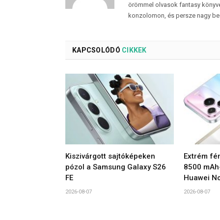
örömmel olvasok fantasy könyvek
konzolomon, és persze nagy be
KAPCSOLÓDÓ
CIKKEK
Kiszivárgott sajtóképeken
Extrém fén
pózol a Samsung Galaxy S26
8500 mAh-
FE
Huawei No
2026-08-07
2026-08-07