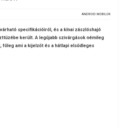
ANDROID MOBILOK
árható specifikációiról, és a kínai zászlóshajó
zttüzébe került. A legújabb szivárgások némileg
őleg ami a kijelzőt és a hátlapi elsődleges