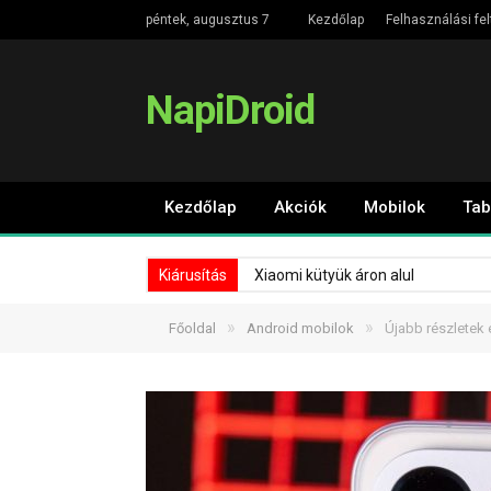
péntek, augusztus 7
Kezdőlap
Felhasználási fel
NapiDroid
Kezdőlap
Akciók
Mobilok
Tab
Kiárusítás
Xiaomi kütyük áron alul
»
»
Főoldal
Android mobilok
Újabb részletek 