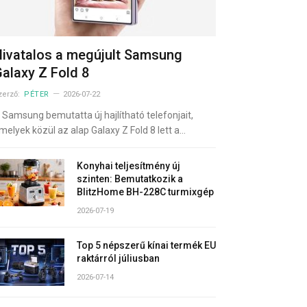
ivatalos a megújult Samsung
alaxy Z Fold 8
zerző:
PÉTER
2026-07-22
 Samsung bemutatta új hajlítható telefonjait,
melyek közül az alap Galaxy Z Fold 8 lett a…
Konyhai teljesítmény új
szinten: Bemutatkozik a
BlitzHome BH-228C turmixgép
2026-07-19
Top 5 népszerű kínai termék EU
raktárról júliusban
2026-07-14