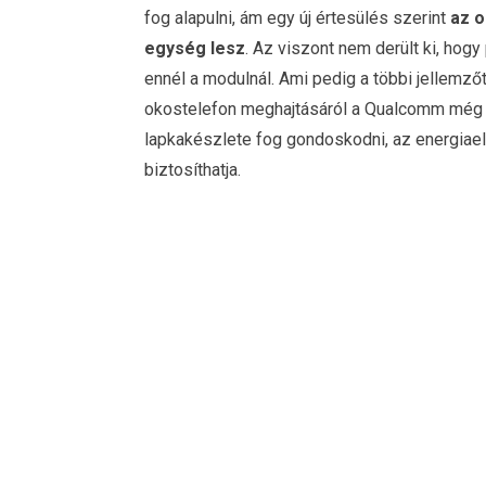
fog alapulni, ám egy új értesülés szerint
az o
egység lesz
. Az viszont nem derült ki, hog
ennél a modulnál. Ami pedig a többi jellemző
okostelefon meghajtásáról a Qualcomm még 
lapkakészlete fog gondoskodni, az energiae
biztosíthatja.