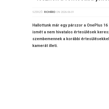
SZERZŐ:
RICHÁRD
ON
2026-06-01
Hallottunk már egy párszor a OnePlus 16 v
ismét a nem hivatalos értesülések keres
szembemennek a korábbi értesülésekkel, f
kamerát illeti.