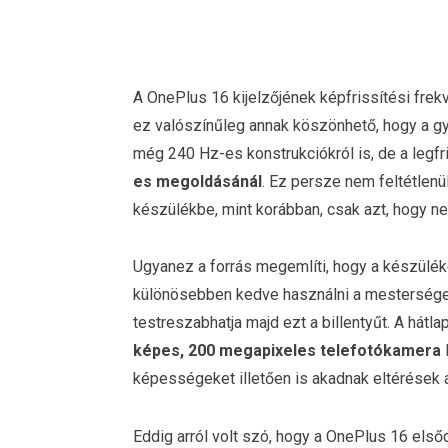
A OnePlus 16 kijelzőjének képfrissítési frek
ez valószínűleg annak köszönhető, hogy a gyár
még 240 Hz-es konstrukciókról is, de a legf
es megoldásánál
. Ez persze nem feltétlenül
készülékbe, mint korábban, csak azt, hogy n
Ugyanez a forrás megemlíti, hogy a készülé
különösebben kedve használni a mesterséges
testreszabhatja majd ezt a billentyűt. A hát
képes, 200 megapixeles telefotókamera
képességeket illetően is akadnak eltérések 
Eddig arról volt szó, hogy a OnePlus 16 el