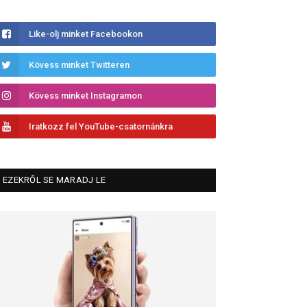
Like-olj minket Facebookon
Kövess minket Twitteren
Kövess minket Instagramon
Iratkozz fel YouTube-csatornánkra
EZEKRŐL SE MARADJ LE