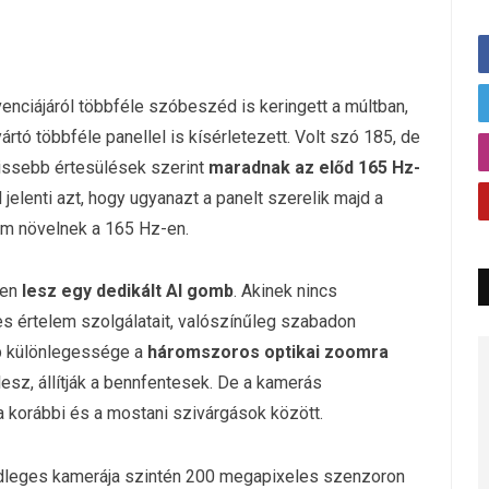
venciájáról többféle szóbeszéd is keringett a múltban,
tó többféle panellel is kísérletezett. Volt szó 185, de
rissebb értesülések szerint
maradnak az előd 165 Hz-
 jelenti azt, hogy ugyanazt a panelt szerelik majd a
em növelnek a 165 Hz-en.
ken
lesz egy dedikált AI gomb
. Akinek nincs
 értelem szolgálatait, valószínűleg szabadon
lap különlegessége a
háromszoros optikai zoomra
lesz, állítják a bennfentesek. De a kamerás
a korábbi és a mostani szivárgások között.
sődleges kamerája szintén 200 megapixeles szenzoron