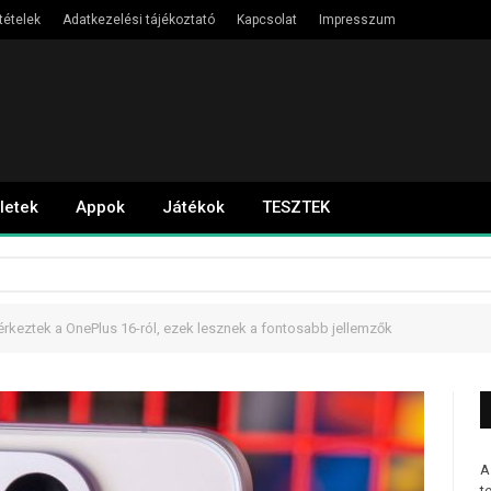
tételek
Adatkezelési tájékoztató
Kapcsolat
Impresszum
letek
Appok
Játékok
TESZTEK
érkeztek a OnePlus 16-ról, ezek lesznek a fontosabb jellemzők
A
t