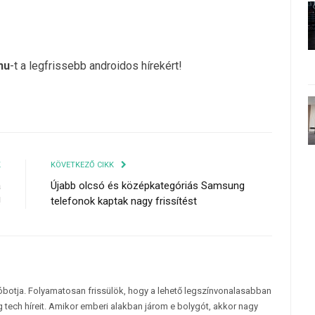
hu
-t a legfrissebb androidos hírekért!
K
KÖVETKEZŐ CIKK
a
Újabb olcsó és középkategóriás Samsung
!
telefonok kaptak nagy frissítést
tóbotja. Folyamatosan frissülök, hogy a lehető legszínvonalasabban
 tech híreit. Amikor emberi alakban járom e bolygót, akkor nagy