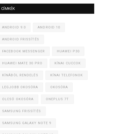
CÍMKÉK
ANDROID 9.0
ANDROID 10
ANDROID FRISSÍTÉS
FACEBOOK MESSENGER
HUAWEI P30
HUAWEI MATE 30 PRO
KÍNAI CUCCOK
KÍNÁBÓL RENDELÉS
KÍNAI TELEFONOK
LEGJOBB OKOSÓRA
OKOSÓRA
OLCSÓ OKOSÓRA
ONEPLUS 7T
SAMSUNG FRISSÍTÉS
SAMSUNG GALAXY NOTE 9