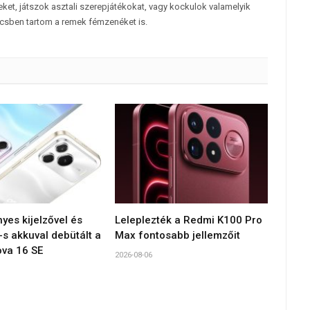
et, játszok asztali szerepjátékokat, vagy kockulok valamelyik
csben tartom a remek fémzenéket is.
yes kijelzővel és
Leleplezték a Redmi K100 Pro
s akkuval debütált a
Max fontosabb jellemzőit
va 16 SE
2026-08-06