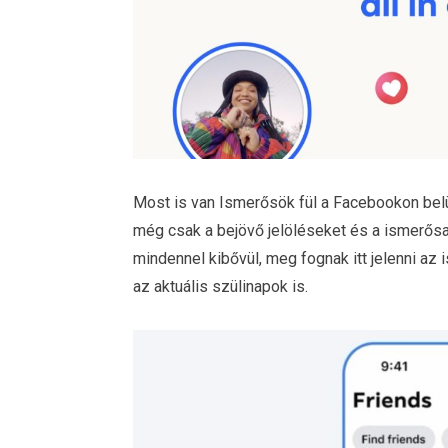
Most is van Ismerősök fül a Facebookon belü
még csak a bejövő jelöléseket és a ismerősaj
mindennel kibővül, meg fognak itt jelenni az 
az aktuális szülinapok is.