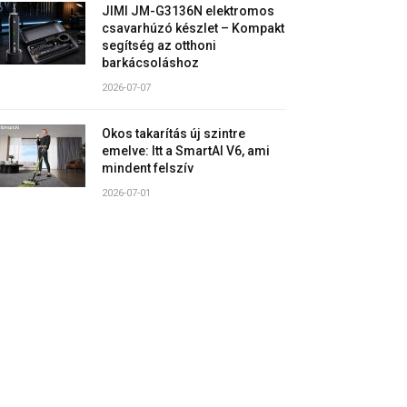
JIMI JM-G3136N elektromos
csavarhúzó készlet – Kompakt
segítség az otthoni
barkácsoláshoz
2026-07-07
Okos takarítás új szintre
emelve: Itt a SmartAI V6, ami
mindent felszív
2026-07-01