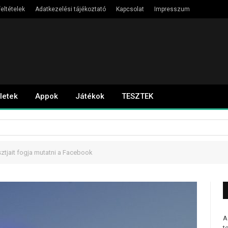
eltételek
Adatkezelési tájékoztató
Kapcsolat
Impresszum
letek
Appok
Játékok
TESZTEK
ztjait fogja mutatni a Facebook
A
t