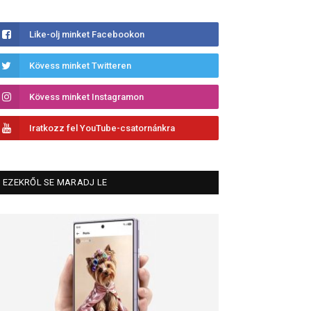
Like-olj minket Facebookon
Kövess minket Twitteren
Kövess minket Instagramon
Iratkozz fel YouTube-csatornánkra
EZEKRŐL SE MARADJ LE