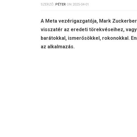
SZERZŐ:
PÉTER
ON
2025-04-01
A Meta vezérigazgatója, Mark Zuckerberg
visszatér az eredeti törekvéseihez, vagy
barátokkal, ismerősökkel, rokonokkal. En
az alkalmazás.