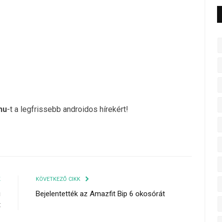
hu
-t a legfrissebb androidos hírekért!
K
KÖVETKEZŐ CIKK
i
Bejelentették az Amazfit Bip 6 okosórát
t