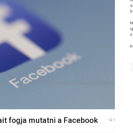
s
b
M
i
a
K
ait fogja mutatni a Facebook
0