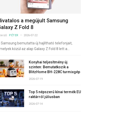
ivatalos a megújult Samsung
alaxy Z Fold 8
zerző:
PÉTER
2026-07-22
 Samsung bemutatta új hajlítható telefonjait,
melyek közül az alap Galaxy Z Fold 8 lett a…
Konyhai teljesítmény új
szinten: Bemutatkozik a
BlitzHome BH-228C turmixgép
2026-07-19
Top 5 népszerű kínai termék EU
raktárról júliusban
2026-07-14