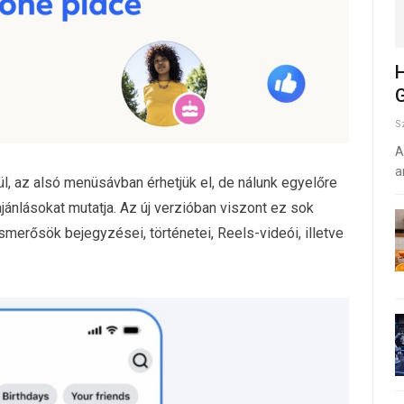
H
G
S
A
a
l, az alsó menüsávban érhetjük el, de nálunk egyelőre
ánlásokat mutatja. Az új verzióban viszont ez sok
ismerősök bejegyzései, történetei, Reels-videói, illetve