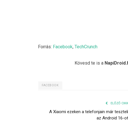
Forrás:
Facebook
,
TechCrunch
Kövesd te is a
NapiDroid.
FACEBOOK
ELŐZŐ CIK
A Xiaomi ezeken a telefonjain már tesztel
az Android 16-o