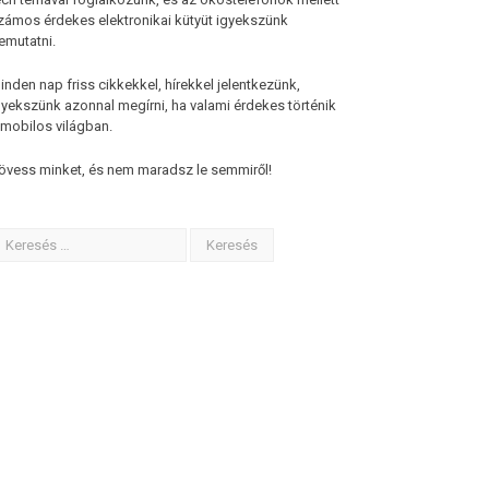
zámos érdekes elektronikai kütyüt igyekszünk
emutatni.
inden nap friss cikkekkel, hírekkel jelentkezünk,
gyekszünk azonnal megírni, ha valami érdekes történik
 mobilos világban.
övess minket, és nem maradsz le semmiről!