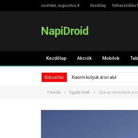
szombat, augusztus 8
Kezdőlap
Felhasználási f
NapiDroid
Kezdőlap
Akciók
Mobilok
Tab
Kiárusítás
Xiaomi kütyük áron alul
»
»
Főoldal
Egyéb hírek
Újra az ismerősök pos