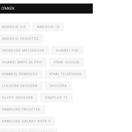
CÍMKÉK
ANDROID 9.0
ANDROID 10
ANDROID FRISSÍTÉS
FACEBOOK MESSENGER
HUAWEI P30
HUAWEI MATE 30 PRO
KÍNAI CUCCOK
KÍNÁBÓL RENDELÉS
KÍNAI TELEFONOK
LEGJOBB OKOSÓRA
OKOSÓRA
OLCSÓ OKOSÓRA
ONEPLUS 7T
SAMSUNG FRISSÍTÉS
SAMSUNG GALAXY NOTE 9