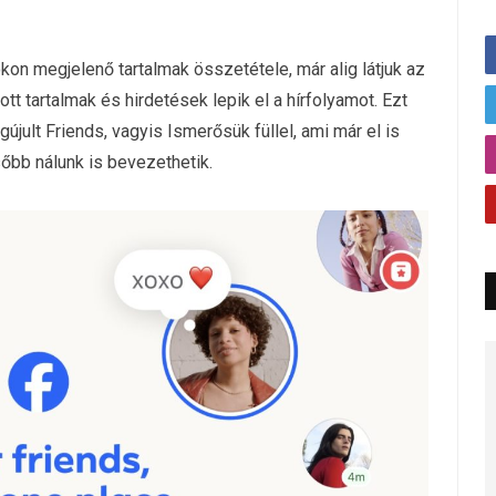
on megjelenő tartalmak összetétele, már alig látjuk az
ott tartalmak és hirdetések lepik el a hírfolyamot. Ezt
jult Friends, vagyis Ismerősük füllel, ami már el is
őbb nálunk is bevezethetik.