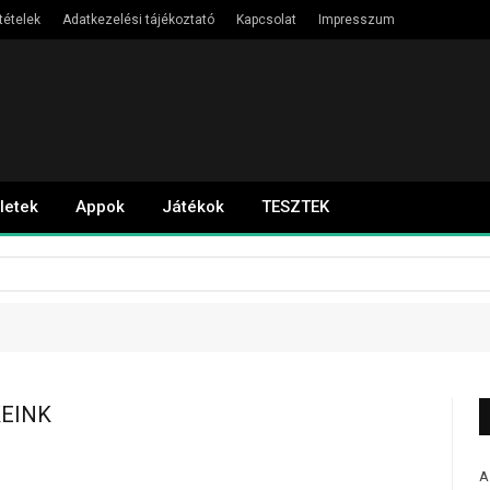
tételek
Adatkezelési tájékoztató
Kapcsolat
Impresszum
letek
Appok
Játékok
TESZTEK
EINK
A