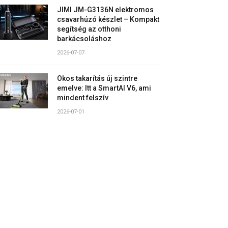
JIMI JM-G3136N elektromos
csavarhúzó készlet – Kompakt
segítség az otthoni
barkácsoláshoz
2026-07-07
Okos takarítás új szintre
emelve: Itt a SmartAI V6, ami
mindent felszív
2026-07-01