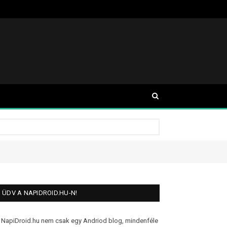
ÜDV A NAPIDROID.HU-N!
 NapiDroid.hu nem csak egy Andriod blog, mindenféle