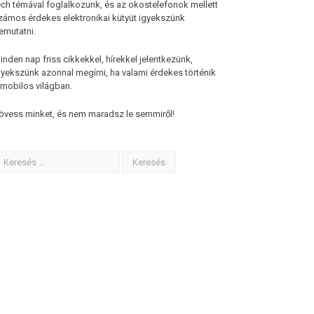
ech témával foglalkozunk, és az okostelefonok mellett
zámos érdekes elektronikai kütyüt igyekszünk
emutatni.
inden nap friss cikkekkel, hírekkel jelentkezünk,
gyekszünk azonnal megírni, ha valami érdekes történik
 mobilos világban.
övess minket, és nem maradsz le semmiről!