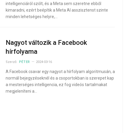
intelligenciáról szólt, és a Meta sem szeretne ebből
kimaradni, ezért beépítik a Meta AI asszisztenst szinte
minden lehetséges helyre,…
Nagyot változik a Facebook
hírfolyama
Szerző:
PÉTER
2024-03-16
A Facebook csavar egy nagyot a hírfolyam algoritmusán, a
normál bejegyzéseknél és a csoportokban is szerepet kap
a mesterséges intelligencia, ez fog videós tartalmakat
megjeleníteni a…