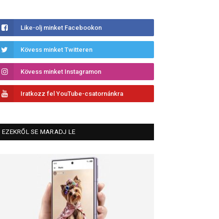
Like-olj minket Facebookon
Kövess minket Twitteren
Kövess minket Instagramon
Iratkozz fel YouTube-csatornánkra
EZEKRŐL SE MARADJ LE