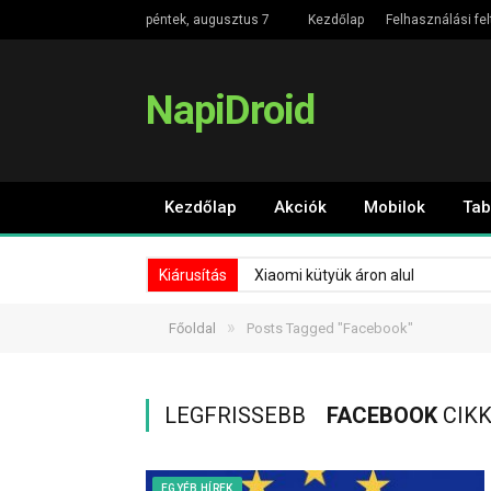
péntek, augusztus 7
Kezdőlap
Felhasználási fel
NapiDroid
Kezdőlap
Akciók
Mobilok
Tab
Kiárusítás
Xiaomi kütyük áron alul
»
Főoldal
Posts Tagged "Facebook"
LEGFRISSEBB
FACEBOOK
CIKK
EGYÉB HÍREK