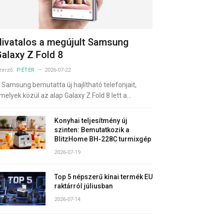
ivatalos a megújult Samsung
alaxy Z Fold 8
zerző:
PÉTER
2026-07-22
 Samsung bemutatta új hajlítható telefonjait,
melyek közül az alap Galaxy Z Fold 8 lett a…
Konyhai teljesítmény új
szinten: Bemutatkozik a
BlitzHome BH-228C turmixgép
2026-07-19
Top 5 népszerű kínai termék EU
raktárról júliusban
2026-07-14