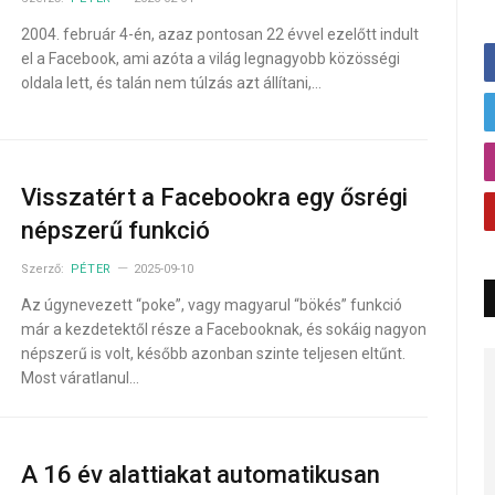
2004. február 4-én, azaz pontosan 22 évvel ezelőtt indult
el a Facebook, ami azóta a világ legnagyobb közösségi
oldala lett, és talán nem túlzás azt állítani,…
Visszatért a Facebookra egy ősrégi
népszerű funkció
Szerző:
PÉTER
2025-09-10
Az úgynevezett “poke”, vagy magyarul “bökés” funkció
már a kezdetektől része a Facebooknak, és sokáig nagyon
népszerű is volt, később azonban szinte teljesen eltűnt.
Most váratlanul…
A 16 év alattiakat automatikusan