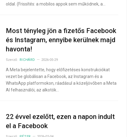
oldal. (Frissítés: a mobilos appok sem működnek, a…
Most tényleg jön a fizetős Facebook
és Instagram, ennyibe kerülnek majd
havonta!
Szerző:
RICHÁRD
2026-05-29
A Meta bejelentette, hogy előfizetéses konstrukciókat
vezet be globálisan a Facebook, az Instagram és a
WhatsApp platformokon, ráadásul a közeljövőben a Meta
AI felhasználói, az alkotók…
22 évvel ezelőtt, ezen a napon indult
el a Facebook
Szerző:
PÉTER
2026-02-04