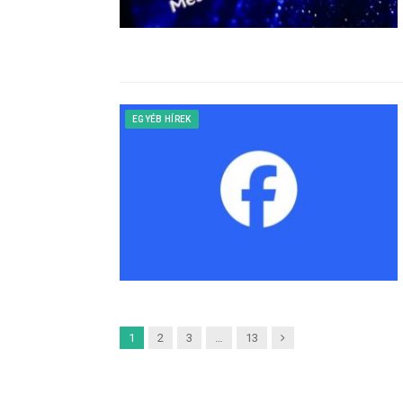
EGYÉB HÍREK
Next
1
2
3
…
13