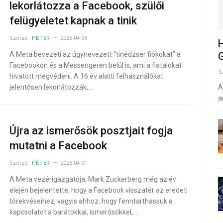
lekorlátozza a Facebook, szülői
felügyeletet kapnak a tinik
Szerző:
PÉTER
2025-04-08
H
A Meta bevezeti az úgynevezett “tinédzser fiókokat” a
G
Facebookon és a Messengeren belül is, ami a fiatalokat
S
hivatott megvédeni. A 16 év alatti felhasználókat
jelentősen lekorlátozzák,…
A
a
Újra az ismerősök posztjait fogja
mutatni a Facebook
Szerző:
PÉTER
2025-04-01
A Meta vezérigazgatója, Mark Zuckerberg még az év
elején bejelentette, hogy a Facebook visszatér az eredeti
törekvéseihez, vagyis ahhoz, hogy fenntarthassuk a
kapcsolatot a barátokkal, ismerősökkel,…