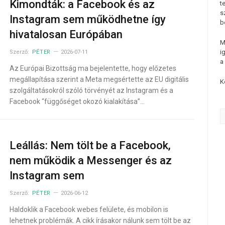
Kimondták: a Facebook és az
t
s
Instagram sem működhetne így
b
hivatalosan Európában
M
i
Szerző:
PÉTER
2026-07-11
a
Az Európai Bizottság ma bejelentette, hogy előzetes
megállapítása szerint a Meta megsértette az EU digitális
K
szolgáltatásokról szóló törvényét az Instagram és a
Facebook “függőséget okozó kialakítása”…
Leállás: Nem tölt be a Facebook,
nem működik a Messenger és az
Instagram sem
Szerző:
PÉTER
2026-06-12
Haldoklik a Facebook webes felülete, és mobilon is
lehetnek problémák. A cikk írásakor nálunk sem tölt be az