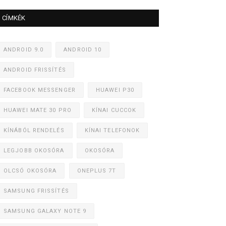
CÍMKÉK
ANDROID 9.0
ANDROID 10
ANDROID FRISSÍTÉS
FACEBOOK MESSENGER
HUAWEI P30
HUAWEI MATE 30 PRO
KÍNAI CUCCOK
KÍNÁBÓL RENDELÉS
KÍNAI TELEFONOK
LEGJOBB OKOSÓRA
OKOSÓRA
OLCSÓ OKOSÓRA
ONEPLUS 7T
SAMSUNG FRISSÍTÉS
SAMSUNG GALAXY NOTE 9