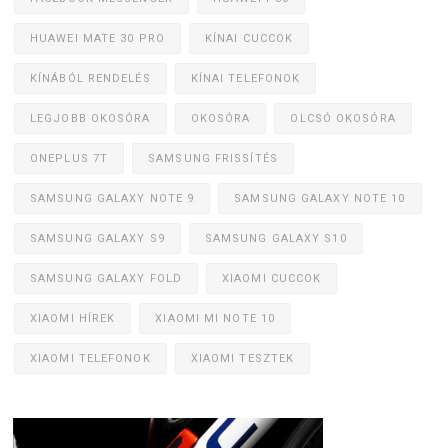
HUAWEI MATE 30 PRO
KÍNAI CUCCOK
KÍNÁBÓL RENDELÉS
KÍNAI TELEFONOK
LEGJOBB OKOSÓRA
OKOSÓRA
OLCSÓ OKOSÓRA
ONEPLUS 7T
SAMSUNG FRISSÍTÉS
SAMSUNG GALAXY NOTE 9
SAMSUNG GALAXY NOTE 10
SAMSUNG GALAXY S9
SAMSUNG GALAXY S10
SAMSUNG GALAXY FOLD
XIAOMI CUCCOK
XIAOMI HÍREK
XIAOMI MI NOTE 10
XIAOMI TELEFONOK
XIAOMI TESZTEK