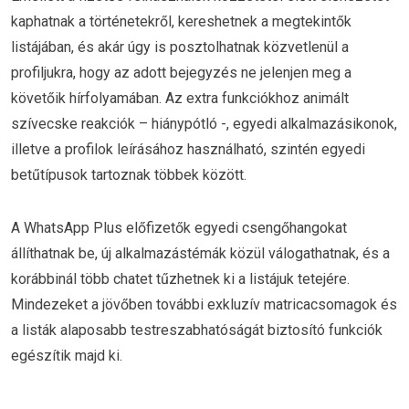
kaphatnak a történetekről, kereshetnek a megtekintők
listájában, és akár úgy is posztolhatnak közvetlenül a
profiljukra, hogy az adott bejegyzés ne jelenjen meg a
követőik hírfolyamában. Az extra funkciókhoz animált
szívecske reakciók – hiánypótló -, egyedi alkalmazásikonok,
illetve a profilok leírásához használható, szintén egyedi
betűtípusok tartoznak többek között.
A WhatsApp Plus előfizetők egyedi csengőhangokat
állíthatnak be, új alkalmazástémák közül válogathatnak, és a
korábbinál több chatet tűzhetnek ki a listájuk tetejére.
Mindezeket a jövőben további exkluzív matricacsomagok és
a listák alaposabb testreszabhatóságát biztosító funkciók
egészítik majd ki.