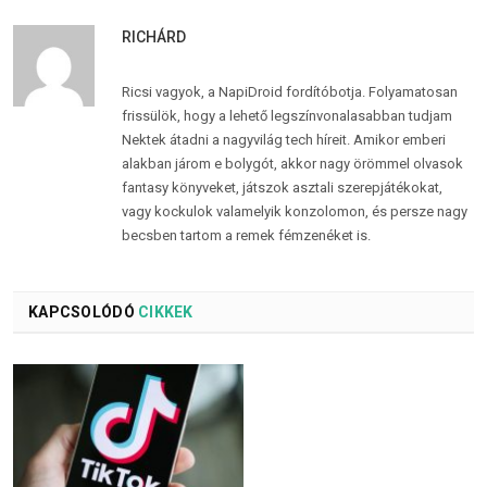
RICHÁRD
Ricsi vagyok, a NapiDroid fordítóbotja. Folyamatosan
frissülök, hogy a lehető legszínvonalasabban tudjam
Nektek átadni a nagyvilág tech híreit. Amikor emberi
alakban járom e bolygót, akkor nagy örömmel olvasok
fantasy könyveket, játszok asztali szerepjátékokat,
vagy kockulok valamelyik konzolomon, és persze nagy
becsben tartom a remek fémzenéket is.
KAPCSOLÓDÓ
CIKKEK