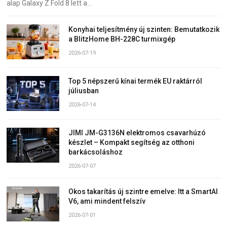
alap Galaxy Z Fold 8 lett a…
Konyhai teljesítmény új szinten: Bemutatkozik
a BlitzHome BH-228C turmixgép
2026-07-19
Top 5 népszerű kínai termék EU raktárról
júliusban
2026-07-14
JIMI JM-G3136N elektromos csavarhúzó
készlet – Kompakt segítség az otthoni
barkácsoláshoz
2026-07-07
Okos takarítás új szintre emelve: Itt a SmartAI
V6, ami mindent felszív
2026-07-01