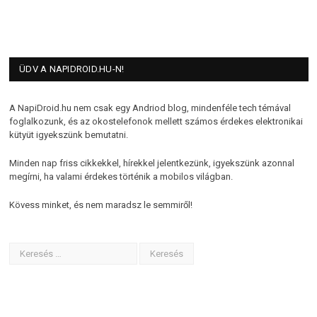
ÜDV A NAPIDROID.HU-N!
A NapiDroid.hu nem csak egy Andriod blog, mindenféle tech témával
foglalkozunk, és az okostelefonok mellett számos érdekes elektronikai
kütyüt igyekszünk bemutatni.
Minden nap friss cikkekkel, hírekkel jelentkezünk, igyekszünk azonnal
megírni, ha valami érdekes történik a mobilos világban.
Kövess minket, és nem maradsz le semmiről!