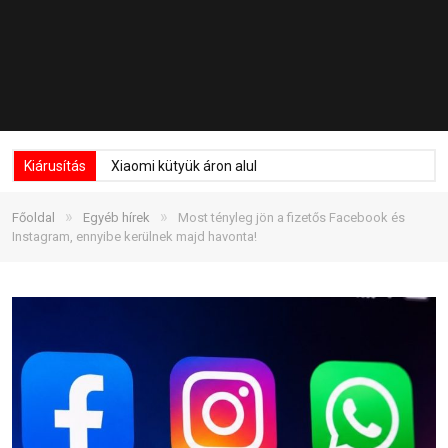
Kiárusítás
Xiaomi kütyük áron alul
»
»
Főoldal
Egyéb hírek
Most tényleg jön a fizetős Facebook és
Instagram, ennyibe kerülnek majd havonta!