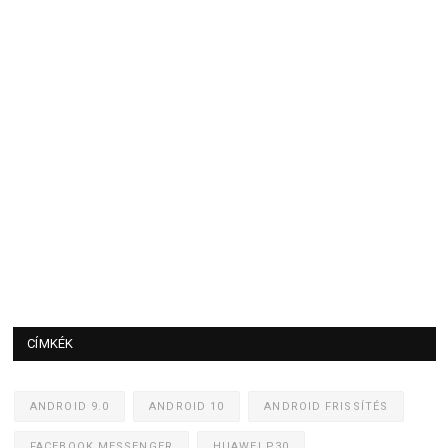
CÍMKÉK
ANDROID 9.0
ANDROID 10
ANDROID FRISSÍTÉS
FACEBOOK MESSENGER
HUAWEI P30