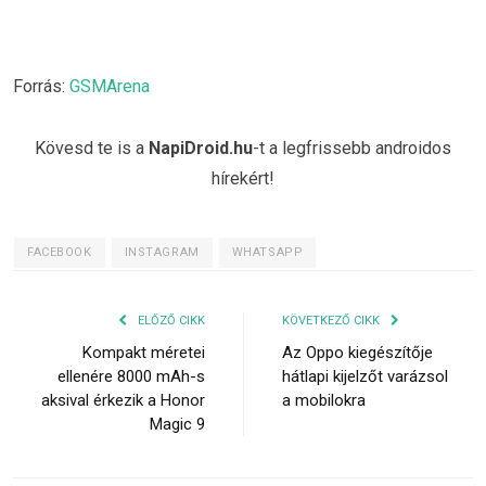
Forrás:
GSMArena
Kövesd te is a
NapiDroid.hu
-t a legfrissebb androidos
hírekért!
FACEBOOK
INSTAGRAM
WHATSAPP
ELŐZŐ CIKK
KÖVETKEZŐ CIKK
Kompakt méretei
Az Oppo kiegészítője
ellenére 8000 mAh-s
hátlapi kijelzőt varázsol
aksival érkezik a Honor
a mobilokra
Magic 9