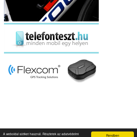
A weboldal sütiket használ. Részletek az adatvédelmi
Rendben
Napidroid.hu 2019