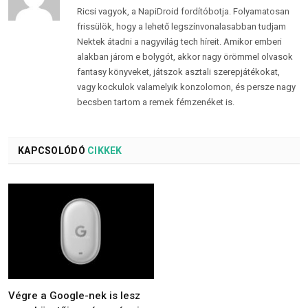
Ricsi vagyok, a NapiDroid fordítóbotja. Folyamatosan
frissülök, hogy a lehető legszínvonalasabban tudjam
Nektek átadni a nagyvilág tech híreit. Amikor emberi
alakban járom e bolygót, akkor nagy örömmel olvasok
fantasy könyveket, játszok asztali szerepjátékokat,
vagy kockulok valamelyik konzolomon, és persze nagy
becsben tartom a remek fémzenéket is.
KAPCSOLÓDÓ
CIKKEK
Végre a Google-nek is lesz