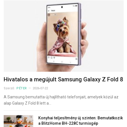
Hivatalos a megújult Samsung Galaxy Z Fold 8
Szerző:
PÉTER
2026-07-22
A Samsung bemutatta új hajlítható telefonjait, amelyek közül az
alap Galaxy Z Fold 8 lett a…
Konyhai teljesítmény új szinten: Bemutatkozik
a BlitzHome BH-228C turmixgép