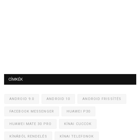
CÍMKÉK
ANDROID 9.0
ANDROID 10
ANDROID FRISSÍTÉS
FACEBOOK MESSENGER
HUAWEI P30
HUAWEI MATE 30 PRO
KÍNAI CUCCOK
KÍNÁBÓL RENDELÉS
KÍNAI TELEFONOK