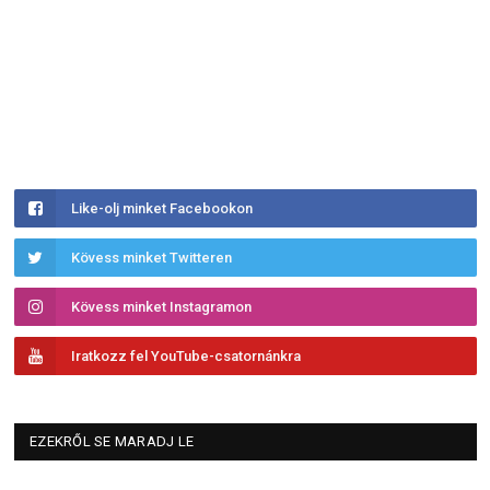
Like-olj minket Facebookon
Kövess minket Twitteren
Kövess minket Instagramon
Iratkozz fel YouTube-csatornánkra
EZEKRŐL SE MARADJ LE