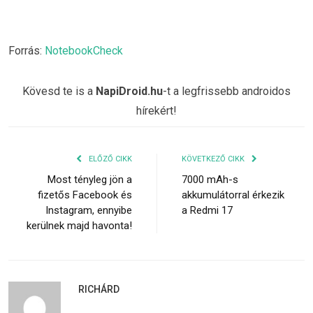
Forrás:
NotebookCheck
Kövesd te is a
NapiDroid.hu
-t a legfrissebb androidos
hírekért!
ELŐZŐ CIKK
KÖVETKEZŐ CIKK
Most tényleg jön a
7000 mAh-s
fizetős Facebook és
akkumulátorral érkezik
Instagram, ennyibe
a Redmi 17
kerülnek majd havonta!
RICHÁRD