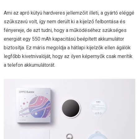
Ami az apró kütyü hardveres jellemzőit illeti, a gyártó eléggé
szűkszavú volt, így nem derült ki a kijelző felbontása és
fényereje, de azt tudni, hogy a működéséhez szükséges
energiát egy 550 mAh kapacitású beépített akkumulátor
biztosítja. Ez máris megoldja a hátlapi kijelzők ellen ágálók
legfőbb kivetnivalóját, hogy az ilyen képernyők csak merítik
a telefon akkumulátorát.