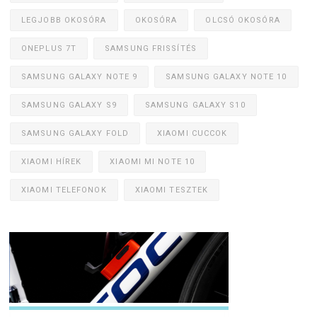
LEGJOBB OKOSÓRA
OKOSÓRA
OLCSÓ OKOSÓRA
ONEPLUS 7T
SAMSUNG FRISSÍTÉS
SAMSUNG GALAXY NOTE 9
SAMSUNG GALAXY NOTE 10
SAMSUNG GALAXY S9
SAMSUNG GALAXY S10
SAMSUNG GALAXY FOLD
XIAOMI CUCCOK
XIAOMI HÍREK
XIAOMI MI NOTE 10
XIAOMI TELEFONOK
XIAOMI TESZTEK