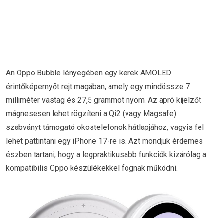
An Oppo Bubble lényegében egy kerek AMOLED
érintőképernyőt rejt magában, amely egy mindössze 7
milliméter vastag és 27,5 grammot nyom. Az apró kijelzőt
mágnesesen lehet rögzíteni a Qi2 (vagy Magsafe)
szabványt támogató okostelefonok hátlapjához, vagyis fel
lehet pattintani egy iPhone 17-re is. Azt mondjuk érdemes
észben tartani, hogy a legpraktikusabb funkciók kizárólag a
kompatibilis Oppo készülékekkel fognak működni.