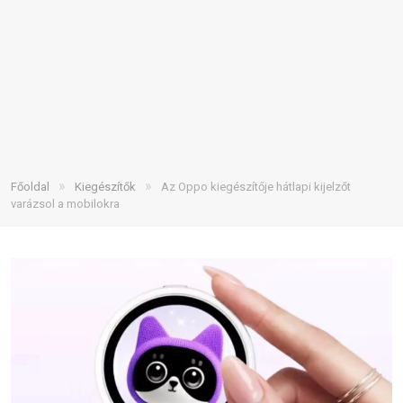
»
»
Főoldal
Kiegészítők
Az Oppo kiegészítője hátlapi kijelzőt
varázsol a mobilokra