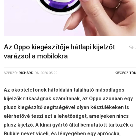
Az Oppo kiegészítője hátlapi kijelzőt
0
varázsol a mobilokra
SZERZŐ:
RICHÁRD
ON
2026-05-29
KIEGÉSZÍTŐK
Az okostelefonok hátoldalán található másodlagos
kijelzők ritkaságnak számítanak, az Oppo azonban egy
plusz kiegészítő segítségével olyan készülékeken is
elérhetővé teszi ezt a lehetőséget, amelyeken nincs
plusz kijelző. A kínai gyártó által bemutatott tartozék a
Bubble nevet viseli, és lényegében egy aprócska,