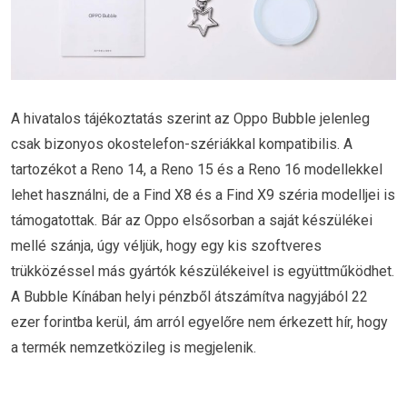
A hivatalos tájékoztatás szerint az Oppo Bubble jelenleg
csak bizonyos okostelefon-szériákkal kompatibilis. A
tartozékot a Reno 14, a Reno 15 és a Reno 16 modellekkel
lehet használni, de a Find X8 és a Find X9 széria modelljei is
támogatottak. Bár az Oppo elsősorban a saját készülékei
mellé szánja, úgy véljük, hogy egy kis szoftveres
trükközéssel más gyártók készülékeivel is együttműködhet.
A Bubble Kínában helyi pénzből átszámítva nagyjából 22
ezer forintba kerül, ám arról egyelőre nem érkezett hír, hogy
a termék nemzetközileg is megjelenik.