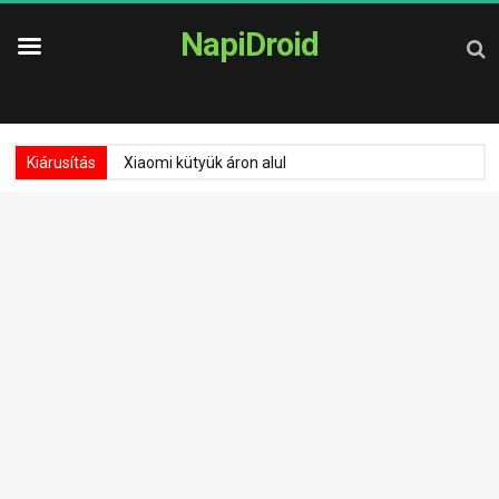
NapiDroid
Kiárusítás
Xiaomi kütyük áron alul