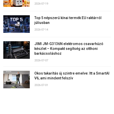
2026-07-19
Top 5 népszerű kínai termék EU raktárról
júliusban
2026-07-14
JIMI JM-G3136N elektromos csavarhúzó
készlet – Kompakt segítség az otthoni
barkácsoláshoz
2026-07-07
Okos takarítás új szintre emelve: Itt a SmartAI
V6, ami mindent felszív
2026-07-01