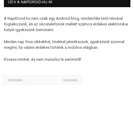
ÜDV A NAPIDROID.HU-N!
A NapiDroid.hu nem csak egy Andriod blog, mindenféle tech témával
foglalkozunk, és az okostelefonok mellett számos érdekes elektronikai
kütyüt igyekszünk bemutatni.
Minden nap friss cikkekkel, hírekkel jelentkezünk, igyekszünk azonnal
megírni, ha valami érdekes történik a mobilos világban.
Kövess minket, és nem maradsz le semmiről!