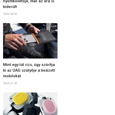
nyomkövetője, már az ára is
kiderült
2026-08-06
Mint egy tál rizs, úgy szárítja
ki az UAG szütyője a beázott
mobilokat
2026-07-30