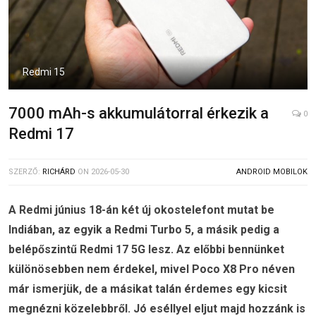
Redmi 15
7000 mAh-s akkumulátorral érkezik a
0
Redmi 17
SZERZŐ:
RICHÁRD
ON
2026-05-30
ANDROID MOBILOK
A Redmi június 18-án két új okostelefont mutat be
Indiában, az egyik a Redmi Turbo 5, a másik pedig a
belépőszintű Redmi 17 5G lesz. Az előbbi bennünket
különösebben nem érdekel, mivel Poco X8 Pro néven
már ismerjük, de a másikat talán érdemes egy kicsit
megnézni közelebbről. Jó eséllyel eljut majd hozzánk is