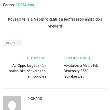
Forrás:
GSMArena
Kövesd te is a
NapiDroid.hu
-t a legfrissebb androidos
hírekért!
REDMI 17
ELŐZŐ CIKK
KÖVETKEZŐ CIKK
Az Oppo kiegészítője
Hivatalos a MediaTek
hátlapi kijelzőt varázsol
Dimensity 8550
a mobilokra
lapkakészlet
RICHÁRD