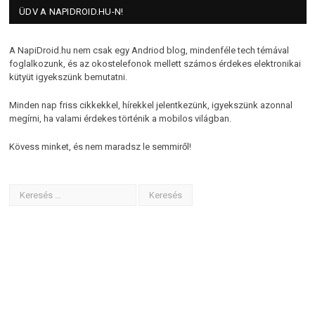
ÜDV A NAPIDROID.HU-N!
A NapiDroid.hu nem csak egy Andriod blog, mindenféle tech témával
foglalkozunk, és az okostelefonok mellett számos érdekes elektronikai
kütyüt igyekszünk bemutatni.
Minden nap friss cikkekkel, hírekkel jelentkezünk, igyekszünk azonnal
megírni, ha valami érdekes történik a mobilos világban.
Kövess minket, és nem maradsz le semmiről!