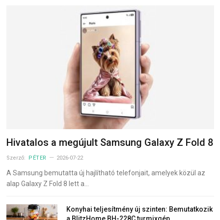
Hivatalos a megújult Samsung Galaxy Z Fold 8
Szerző:
PÉTER
2026-07-22
A Samsung bemutatta új hajlítható telefonjait, amelyek közül az
alap Galaxy Z Fold 8 lett a…
Konyhai teljesítmény új szinten: Bemutatkozik
a BlitzHome BH-228C turmixgép