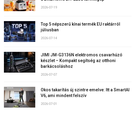
2026-07-19
Top 5 népszerű kínai termék EU raktárról
júliusban
2026-07-14
JIMI JM-G3136N elektromos csavarhúzó
készlet – Kompakt segítség az otthoni
barkácsoláshoz
2026-07-07
Okos takarítás új szintre emelve: Itt a SmartAI
V6, ami mindent felszív
2026-07-01