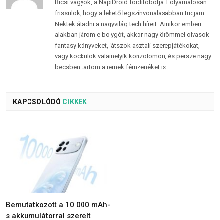
Ricsi vagyok, a NapiDroid fordítóbotja. Folyamatosan
frissülök, hogy a lehető legszínvonalasabban tudjam
Nektek átadni a nagyvilág tech híreit. Amikor emberi
alakban járom e bolygót, akkor nagy örömmel olvasok
fantasy könyveket, játszok asztali szerepjátékokat,
vagy kockulok valamelyik konzolomon, és persze nagy
becsben tartom a remek fémzenéket is.
KAPCSOLÓDÓ
CIKKEK
Bemutatkozott a 10 000 mAh-
s akkumulátorral szerelt