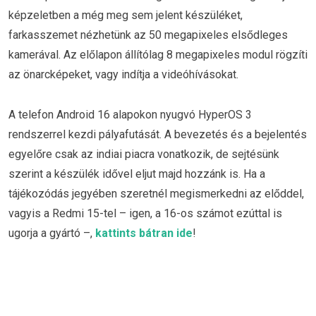
képzeletben a még meg sem jelent készüléket,
farkasszemet nézhetünk az 50 megapixeles elsődleges
kamerával. Az előlapon állítólag 8 megapixeles modul rögzíti
az önarcképeket, vagy indítja a videóhívásokat.
A telefon Android 16 alapokon nyugvó HyperOS 3
rendszerrel kezdi pályafutását. A bevezetés és a bejelentés
egyelőre csak az indiai piacra vonatkozik, de sejtésünk
szerint a készülék idővel eljut majd hozzánk is. Ha a
tájékozódás jegyében szeretnél megismerkedni az előddel,
vagyis a Redmi 15-tel – igen, a 16-os számot ezúttal is
ugorja a gyártó –,
kattints bátran ide
!