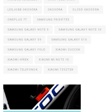
LEGJOBB OKOSÓRA
OKOSÓRA
OLCSÓ OKOSÓRA
ONEPLUS 7T
SAMSUNG FRISSÍTÉS
SAMSUNG GALAXY NOTE 9
SAMSUNG GALAXY NOTE 10
SAMSUNG GALAXY S9
SAMSUNG GALAXY S10
SAMSUNG GALAXY FOLD
XIAOMI CUCCOK
XIAOMI HÍREK
XIAOMI MI NOTE 10
XIAOMI TELEFONOK
XIAOMI TESZTEK