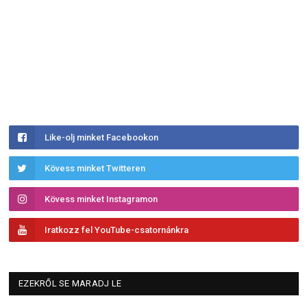
Like-olj minket Facebookon
Kövess minket Twitteren
Kövess minket Instagramon
Iratkozz fel YouTube-csatornánkra
EZEKRŐL SE MARADJ LE