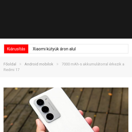
Kiárusítás
Xiaomi kütyük áron alul
»
»
Főoldal
Android mobilok
7000 mAh-s akkumulátorral érkezik a
Redmi 17