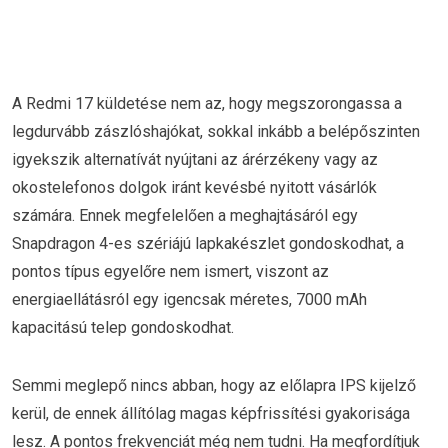
A Redmi 17 küldetése nem az, hogy megszorongassa a
legdurvább zászlóshajókat, sokkal inkább a belépőszinten
igyekszik alternatívát nyújtani az árérzékeny vagy az
okostelefonos dolgok iránt kevésbé nyitott vásárlók
számára. Ennek megfelelően a meghajtásáról egy
Snapdragon 4-es szériájú lapkakészlet gondoskodhat, a
pontos típus egyelőre nem ismert, viszont az
energiaellátásról egy igencsak méretes, 7000 mAh
kapacitású telep gondoskodhat.
Semmi meglepő nincs abban, hogy az előlapra IPS kijelző
kerül, de ennek állítólag magas képfrissítési gyakorisága
lesz. A pontos frekvenciát még nem tudni. Ha megfordítjuk