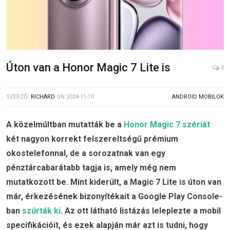
Úton van a Honor Magic 7 Lite is
0
SZERZŐ:
RICHÁRD
ON
2024-11-10
ANDROID MOBILOK
A közelmúltban mutatták be a
Honor Magic 7 szériát
két nagyon korrekt felszereltségű prémium
okostelefonnal, de a sorozatnak van egy
pénztárcabarátabb tagja is, amely még nem
mutatkozott be. Mint kiderült, a Magic 7 Lite is úton van
már, érkezésének bizonyítékait a Google Play Console-
ban
szúrták ki
. Az ott látható listázás leleplezte a mobil
specifikációit, és ezek alapján már azt is tudni, hogy