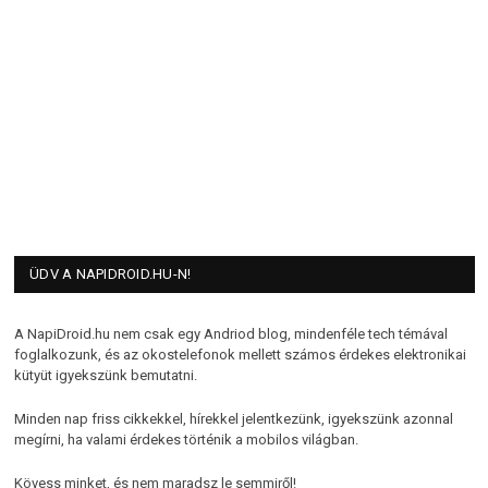
ÜDV A NAPIDROID.HU-N!
A NapiDroid.hu nem csak egy Andriod blog, mindenféle tech témával
foglalkozunk, és az okostelefonok mellett számos érdekes elektronikai
kütyüt igyekszünk bemutatni.
Minden nap friss cikkekkel, hírekkel jelentkezünk, igyekszünk azonnal
megírni, ha valami érdekes történik a mobilos világban.
Kövess minket, és nem maradsz le semmiről!