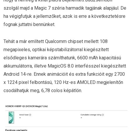
szolgál majd a Magic 7 széria harmadik tagjának alapjául. De
ha végigfutjuk a jellemzőket, azok is erre a következtetésre
fognak juttatni bennünket.
Tehát a már említett Qualcomm chipset mellett 108
megapixeles, optikai képstabilizátorral kiegészített
elsődleges kamerára számíthatunk, 6600 mAh kapacitású
akkumulátorra, illetve MagicOS 8.0 interfésszel kiegészített
Android 14-re. Ennek animációit és extra funkcióit egy 2700
x 1224 pixel felbontású, 120 Hz-es AMOLED megjelenítőn
csodálhatjuk meg, 6,78 colos képátlón.