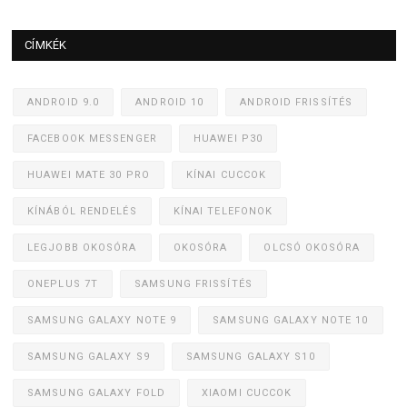
CÍMKÉK
ANDROID 9.0
ANDROID 10
ANDROID FRISSÍTÉS
FACEBOOK MESSENGER
HUAWEI P30
HUAWEI MATE 30 PRO
KÍNAI CUCCOK
KÍNÁBÓL RENDELÉS
KÍNAI TELEFONOK
LEGJOBB OKOSÓRA
OKOSÓRA
OLCSÓ OKOSÓRA
ONEPLUS 7T
SAMSUNG FRISSÍTÉS
SAMSUNG GALAXY NOTE 9
SAMSUNG GALAXY NOTE 10
SAMSUNG GALAXY S9
SAMSUNG GALAXY S10
SAMSUNG GALAXY FOLD
XIAOMI CUCCOK