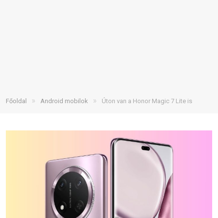
»
»
Főoldal
Android mobilok
Úton van a Honor Magic 7 Lite is