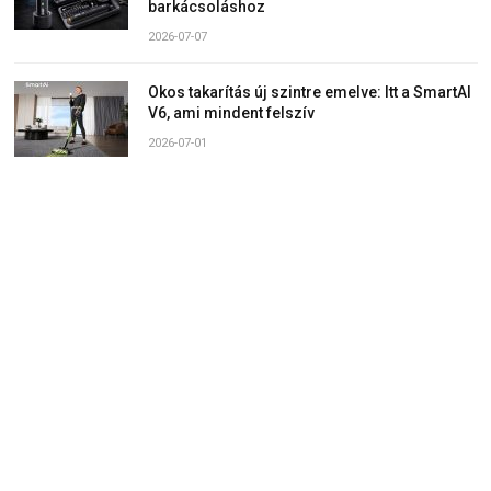
barkácsoláshoz
2026-07-07
Okos takarítás új szintre emelve: Itt a SmartAI
V6, ami mindent felszív
2026-07-01