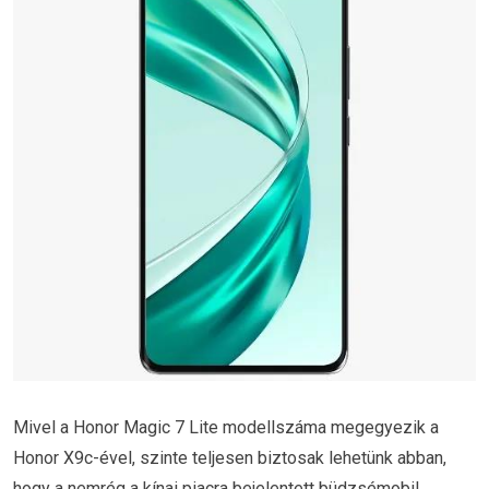
Mivel a Honor Magic 7 Lite modellszáma megegyezik a
Honor X9c-ével, szinte teljesen biztosak lehetünk abban,
hogy a nemrég a kínai piacra bejelentett büdzsémobil