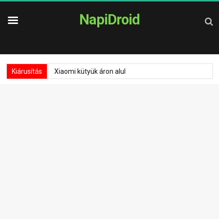
NapiDroid
Kiárusítás
Xiaomi kütyük áron alul