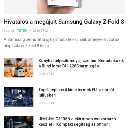
Hivatalos a megújult Samsung Galaxy Z Fold 8
Szerző:
PÉTER
2026-07-22
A Samsung bemutatta új hajlítható telefonjait, amelyek közül az
alap Galaxy Z Fold 8 lett a…
Konyhai teljesítmény új szinten: Bemutatkozik
a BlitzHome BH-228C turmixgép
2026-07-19
Top 5 népszerű kínai termék EU raktárról
júliusban
2026-07-14
JIMI JM-G3136N elektromos csavarhúzó
készlet – Kompakt segítség az otthoni