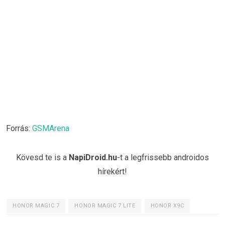
Forrás:
GSMArena
Kövesd te is a
NapiDroid.hu
-t a legfrissebb androidos
hírekért!
HONOR MAGIC 7
HONOR MAGIC 7 LITE
HONOR X9C