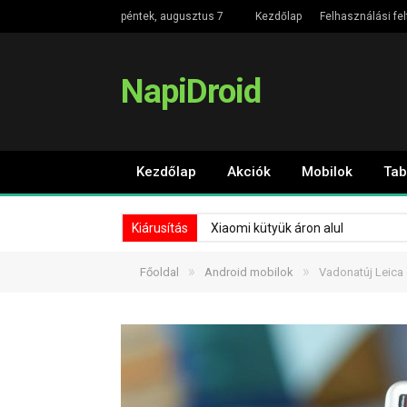
péntek, augusztus 7
Kezdőlap
Felhasználási fel
NapiDroid
Kezdőlap
Akciók
Mobilok
Tab
Kiárusítás
Xiaomi kütyük áron alul
»
»
Főoldal
Android mobilok
Vadonatúj Leica 