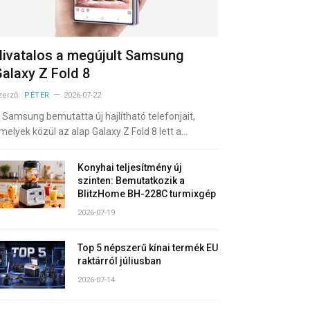
ivatalos a megújult Samsung
alaxy Z Fold 8
zerző:
PÉTER
2026-07-22
 Samsung bemutatta új hajlítható telefonjait,
melyek közül az alap Galaxy Z Fold 8 lett a…
Konyhai teljesítmény új
szinten: Bemutatkozik a
BlitzHome BH-228C turmixgép
2026-07-19
Top 5 népszerű kínai termék EU
raktárról júliusban
2026-07-14