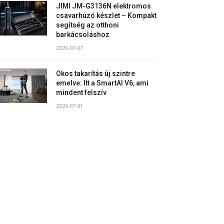
JIMI JM-G3136N elektromos
csavarhúzó készlet – Kompakt
segítség az otthoni
barkácsoláshoz
2026-07-07
Okos takarítás új szintre
emelve: Itt a SmartAI V6, ami
mindent felszív
2026-07-01