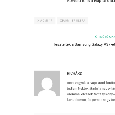
Kövesd te is a
NapiDroid.
XIAOMI 17
XIAOMI 17 ULTRA
ELŐZŐ CIK
Tesztelték a Samsung Galaxy A37-e
RICHÁRD
Ricsi vagyok, a NapiDroid fordí
tudjam Nektek átadni a nagyvilág
örömmel olvasok fantasy könyvek
konzolomon, és persze nagy be