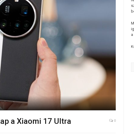
s
b
M
i
a
K
kap a Xiaomi 17 Ultra
0