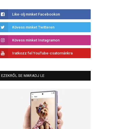
Like-olj minket Facebookon
Kövess minket Twitteren
Kövess minket Instagramon
Iratkozz fel YouTube-csatornánkra
EZEKRŐL SE MARADJ LE