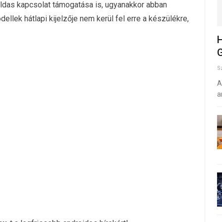
ldas kapcsolat támogatása is, ugyanakkor abban
llek hátlapi kijelzője nem kerül fel erre a készülékre,
H
G
S
A
a