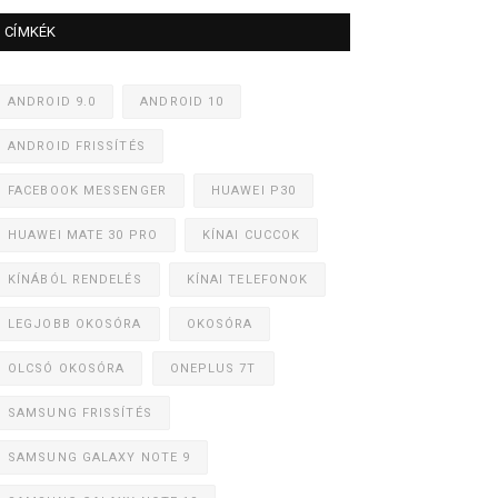
CÍMKÉK
ANDROID 9.0
ANDROID 10
ANDROID FRISSÍTÉS
FACEBOOK MESSENGER
HUAWEI P30
HUAWEI MATE 30 PRO
KÍNAI CUCCOK
KÍNÁBÓL RENDELÉS
KÍNAI TELEFONOK
LEGJOBB OKOSÓRA
OKOSÓRA
OLCSÓ OKOSÓRA
ONEPLUS 7T
SAMSUNG FRISSÍTÉS
SAMSUNG GALAXY NOTE 9