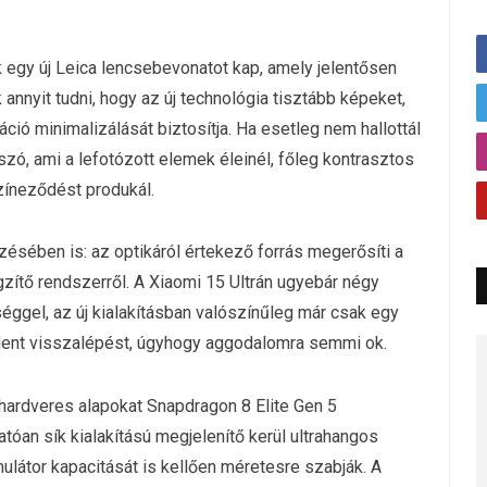
 egy új Leica lencsebevonatot kap, amely jelentősen
 annyit tudni, hogy az új technológia tisztább képeket,
ió minimalizálását biztosítja. Ha esetleg nem hallottál
szó, ami a lefotózott elemek éleinél, főleg kontrasztos
színeződést produkál.
ésében is: az optikáról értekező forrás megerősíti a
gzítő rendszerről. A Xiaomi 15 Ultrán ugyebár négy
ységgel, az új kialakításban valószínűleg már csak egy
jelent visszalépést, úgyhogy aggodalomra semmi ok.
a hardveres alapokat Snapdragon 8 Elite Gen 5
atóan sík kialakítású megjelenítő kerül ultrahangos
ulátor kapacitását is kellően méretesre szabják. A