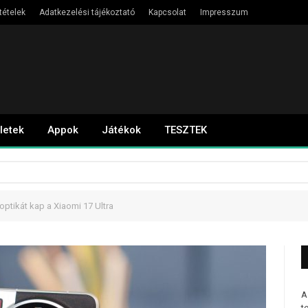
tételek
Adatkezelési tájékoztató
Kapcsolat
Impresszum
letek
Appok
Játékok
TESZTEK
optikát kap a Xiaomi 17 Ultra
A
t