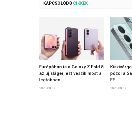
KAPCSOLÓDÓ
CIKKEK
Európában is a Galaxy Z Fold 8
Kiszivárgo
az új sláger, ezt veszik most a
pózol a S
legtöbben
FE
2026-08-07
2026-08-07