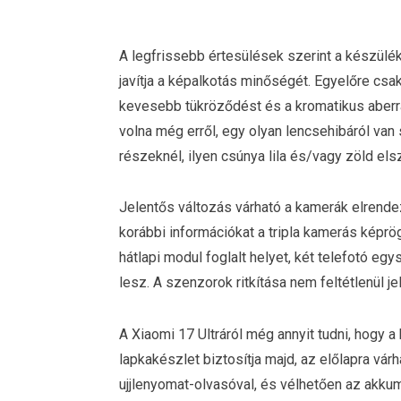
A legfrissebb értesülések szerint a készülék
javítja a képalkotás minőségét. Egyelőre csak
kevesebb tükröződést és a kromatikus aberrác
volna még erről, egy olyan lencsehibáról van 
részeknél, ilyen csúnya lila és/vagy zöld el
Jelentős változás várható a kamerák elrendez
korábbi információkat a tripla kamerás képrö
hátlapi modul foglalt helyet, két telefotó eg
lesz. A szenzorok ritkítása nem feltétlenül 
A Xiaomi 17 Ultráról még annyit tudni, hogy 
lapkakészlet biztosítja majd, az előlapra várh
ujjlenyomat-olvasóval, és vélhetően az akkum