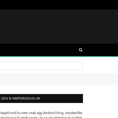
ÜDV A NAPIDROID.HU-N!
 NapiDroid.hu nem csak egy Andriod blog, mindenféle
ech témával foglalkozunk, és az okostelefonok mellett