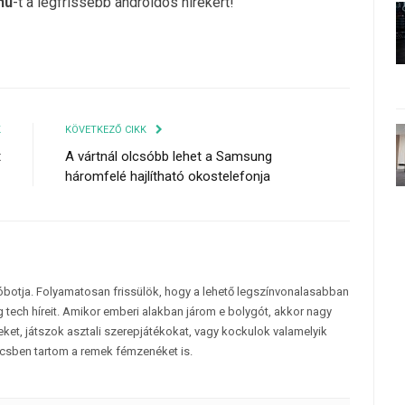
hu
-t a legfrissebb androidos hírekért!
K
KÖVETKEZŐ CIKK
t
A vártnál olcsóbb lehet a Samsung
háromfelé hajlítható okostelefonja
tóbotja. Folyamatosan frissülök, hogy a lehető legszínvonalasabban
 tech híreit. Amikor emberi alakban járom e bolygót, akkor nagy
et, játszok asztali szerepjátékokat, vagy kockulok valamelyik
csben tartom a remek fémzenéket is.