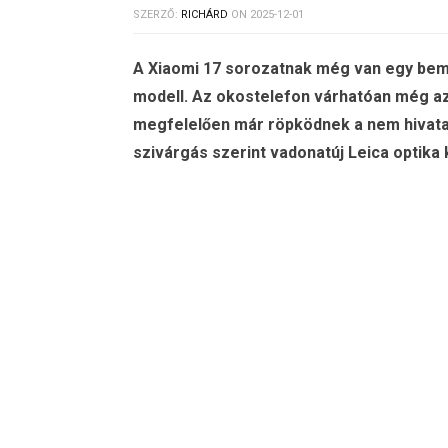
SZERZŐ:
RICHÁRD
ON
2025-12-01
A Xiaomi 17 sorozatnak még van egy bemu
modell. Az okostelefon várhatóan még az
megfelelően már röpködnek a nem hivatalo
szivárgás szerint vadonatúj Leica optika