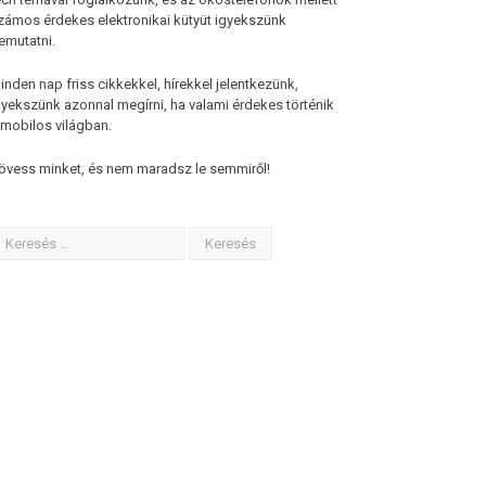
zámos érdekes elektronikai kütyüt igyekszünk
emutatni.
inden nap friss cikkekkel, hírekkel jelentkezünk,
gyekszünk azonnal megírni, ha valami érdekes történik
 mobilos világban.
övess minket, és nem maradsz le semmiről!