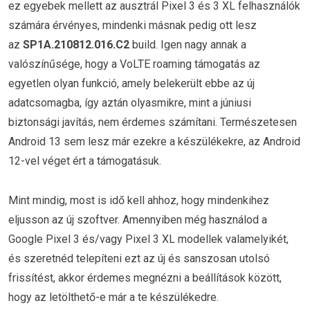
ez egyebek mellett az ausztrál Pixel 3 és 3 XL felhasználók
számára érvényes, mindenki másnak pedig ott lesz
az
SP1A.210812.016.C2
build. Igen nagy annak a
valószínűsége, hogy a VoLTE roaming támogatás az
egyetlen olyan funkció, amely belekerült ebbe az új
adatcsomagba, így aztán olyasmikre, mint a júniusi
biztonsági javítás, nem érdemes számítani. Természetesen
Android 13 sem lesz már ezekre a készülékekre, az Android
12-vel véget ért a támogatásuk.
Mint mindig, most is idő kell ahhoz, hogy mindenkihez
eljusson az új szoftver. Amennyiben még használod a
Google Pixel 3 és/vagy Pixel 3 XL modellek valamelyikét,
és szeretnéd telepíteni ezt az új és sanszosan utolsó
frissítést, akkor érdemes megnézni a beállítások között,
hogy az letölthető-e már a te készülékedre.