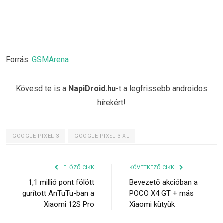
Forrás:
GSMArena
Kövesd te is a
NapiDroid.hu
-t a legfrissebb androidos
hírekért!
GOOGLE PIXEL 3
GOOGLE PIXEL 3 XL
ELŐZŐ CIKK
KÖVETKEZŐ CIKK
1,1 millió pont fölött
Bevezető akcióban a
gurított AnTuTu-ban a
POCO X4 GT + más
Xiaomi 12S Pro
Xiaomi kütyük