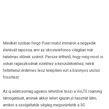
Mindkét szóban forgó Pixel mobil immáron a negyedik
életévét tapossa, ami az okostelefonos világban már
hatalmas időnek számít. Persze érthető, hogy még most is
sokan ragaszkodnak ezekhez a készülékekhez, nekik
feltétlenül érdemes lesz telepíteni ezt a bizonyos utolsó
frissítést.
Az új adatcsomag ugyanis lehetővé teszi a VoLTE roaming
támogatását, aminek akkor lehet igazán jó hasznát látni,
amikor a szolgáltatók végleg megszüntetik a 3G