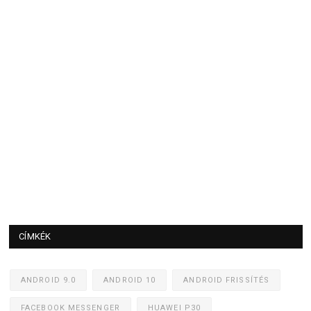
CÍMKÉK
ANDROID 9.0
ANDROID 10
ANDROID FRISSÍTÉS
FACEBOOK MESSENGER
HUAWEI P30