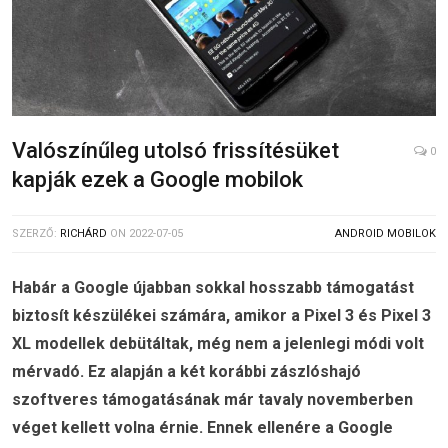
Valószínűleg utolsó frissítésüket
0
kapják ezek a Google mobilok
SZERZŐ:
RICHÁRD
ON
2022-07-05
ANDROID MOBILOK
Habár a Google újabban sokkal hosszabb támogatást
biztosít készülékei számára, amikor a Pixel 3 és Pixel 3
XL modellek debütáltak, még nem a jelenlegi módi volt
mérvadó. Ez alapján a két korábbi zászlóshajó
szoftveres támogatásának már tavaly novemberben
véget kellett volna érnie. Ennek ellenére a Google