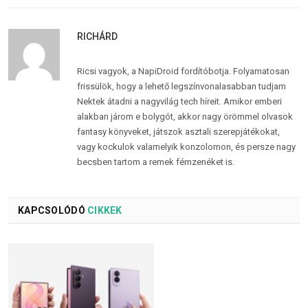
RICHÁRD
Ricsi vagyok, a NapiDroid fordítóbotja. Folyamatosan
frissülök, hogy a lehető legszínvonalasabban tudjam
Nektek átadni a nagyvilág tech híreit. Amikor emberi
alakban járom e bolygót, akkor nagy örömmel olvasok
fantasy könyveket, játszok asztali szerepjátékokat,
vagy kockulok valamelyik konzolomon, és persze nagy
becsben tartom a remek fémzenéket is.
KAPCSOLÓDÓ
CIKKEK