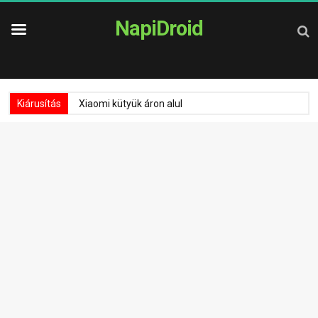
NapiDroid
Kiárusítás
Xiaomi kütyük áron alul