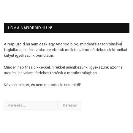
ÜDV A NAPIDROID.HU-N!
A NapiDroid.hu nem csak egy Andriod blog, mindenféle tech témával
foglalkozunk, és az okostelefonok mellett számos érdekes elektronikai
kütyüt igyekszünk bemutatni.
Minden nap friss cikkekkel, hírekkel jelentkezünk, igyekszünk azonnal
megírni, ha valami érdekes történik a mobilos világban.
Kövess minket, és nem maradsz le semmiről!