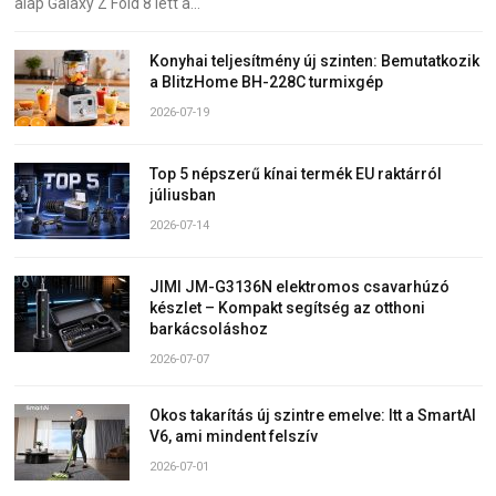
alap Galaxy Z Fold 8 lett a…
Konyhai teljesítmény új szinten: Bemutatkozik
a BlitzHome BH-228C turmixgép
2026-07-19
Top 5 népszerű kínai termék EU raktárról
júliusban
2026-07-14
JIMI JM-G3136N elektromos csavarhúzó
készlet – Kompakt segítség az otthoni
barkácsoláshoz
2026-07-07
Okos takarítás új szintre emelve: Itt a SmartAI
V6, ami mindent felszív
2026-07-01