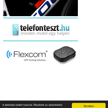
A weboldal sütiket használ. Részletek az adatvédelmi
Rendben
Napidroid.hu 2019