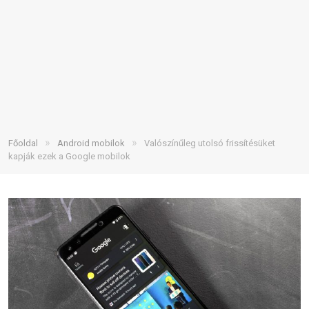
»
»
Főoldal
Android mobilok
Valószínűleg utolsó frissítésüket
kapják ezek a Google mobilok