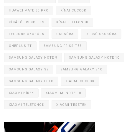
HUAWEI MATE 30 PRO
KÍNAI CUCCOK
KÍNÁBÓL RENDELÉS
KÍNAI TELEFONOK
LEGJOBB OKOSÓRA
OKOSÓRA
OLCSÓ OKOSÓRA
ONEPLUS 7T
SAMSUNG FRISSÍTÉS
SAMSUNG GALAXY NOTE 9
SAMSUNG GALAXY NOTE 10
SAMSUNG GALAXY S9
SAMSUNG GALAXY S10
SAMSUNG GALAXY FOLD
XIAOMI CUCCOK
XIAOMI HÍREK
XIAOMI MI NOTE 10
XIAOMI TELEFONOK
XIAOMI TESZTEK