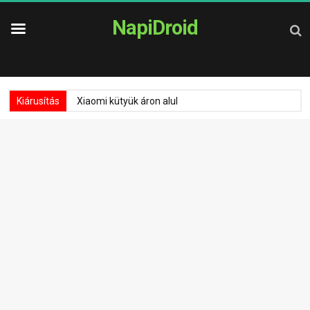
NapiDroid
Kiárusítás
Xiaomi kütyük áron alul