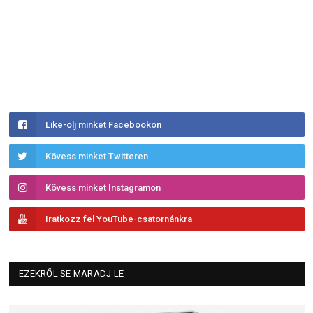
Like-olj minket Facebookon
Kövess minket Twitteren
Kövess minket Instagramon
Iratkozz fel YouTube-csatornánkra
EZEKRŐL SE MARADJ LE