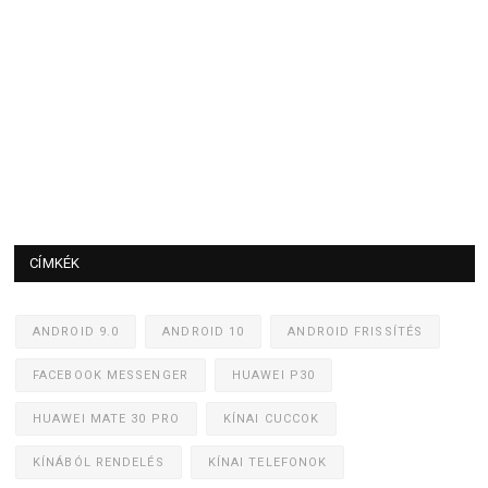
CÍMKÉK
ANDROID 9.0
ANDROID 10
ANDROID FRISSÍTÉS
FACEBOOK MESSENGER
HUAWEI P30
HUAWEI MATE 30 PRO
KÍNAI CUCCOK
KÍNÁBÓL RENDELÉS
KÍNAI TELEFONOK