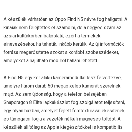
A készülék várhatóan az Oppo Find N5 névre fog hallgatni. A
kínaiak nem felejtettek el számolni, de a négyes szám az
ázsiai kultúrkörben baljóslatú, ezért a termékek
elnevezésekor, ha tehetik, inkább kerülik. Az új információk
forrása megerősítette azokat a korábbi szóbeszédeket,
amelyeket a hajlítható mobilról hallani lehetett.
A Find N5 egy kör alakú kameramodullal lesz felvértezve,
amelyre három darab 50 megapixeles kamerát szerelnek
majd. Az sem újdonság, hogy a telefon belsejében
Snapdragon 8 Elite lapkakészlet fog szolgálatot teljesíteni,
egy olyan házban, amelyet fejlett fémtextúrával ékesítenek,
és támogatni fogja a vezeték nélküli mágneses töltést. A
készülék állítólag az Apple kiegészítőkkel is kompatibilis