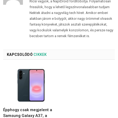
Ricsi vagyok, a NapiDroid fordítóbotja. Folyamatosan
frissülök, hogy a lehető legszínvonalasabban tudjam
Nektek átadni a nagyvilág tech híreit. Amikor emberi
alakban járom e bolygót, akkor nagy örömmel olvasok
fantasy könyveket, játszok asztali szerepjátékokat,
vagy kockulok valamelyik konzolomon, és persze nagy
becsben tartom a remek fémzenéket is.
KAPCSOLÓDÓ
CIKKEK
Épphogy csak megjelent a
Samsung Galaxy A37, a