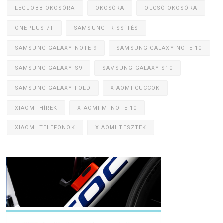
LEGJOBB OKOSÓRA
OKOSÓRA
OLCSÓ OKOSÓRA
ONEPLUS 7T
SAMSUNG FRISSÍTÉS
SAMSUNG GALAXY NOTE 9
SAMSUNG GALAXY NOTE 10
SAMSUNG GALAXY S9
SAMSUNG GALAXY S10
SAMSUNG GALAXY FOLD
XIAOMI CUCCOK
XIAOMI HÍREK
XIAOMI MI NOTE 10
XIAOMI TELEFONOK
XIAOMI TESZTEK