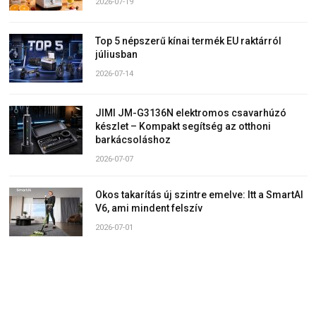
2026-07-19
Top 5 népszerű kínai termék EU raktárról
júliusban
2026-07-14
JIMI JM-G3136N elektromos csavarhúzó
készlet – Kompakt segítség az otthoni
barkácsoláshoz
2026-07-07
Okos takarítás új szintre emelve: Itt a SmartAI
V6, ami mindent felszív
2026-07-01