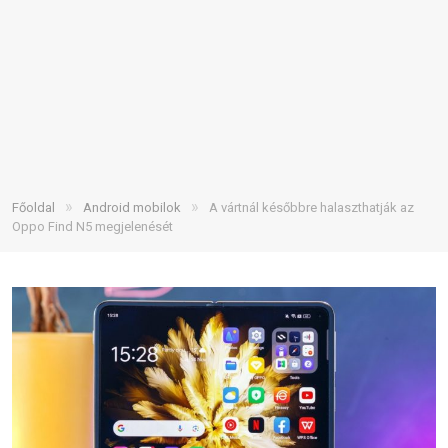
»
»
Főoldal
Android mobilok
A vártnál későbbre halaszthatják az
Oppo Find N5 megjelenését