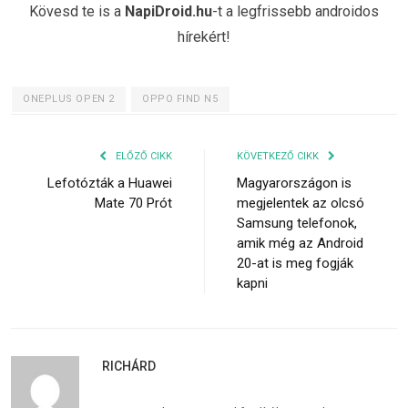
Kövesd te is a
NapiDroid.hu
-t a legfrissebb androidos
hírekért!
ONEPLUS OPEN 2
OPPO FIND N5
ELŐZŐ CIKK
KÖVETKEZŐ CIKK
Lefotózták a Huawei
Magyarországon is
Mate 70 Prót
megjelentek az olcsó
Samsung telefonok,
amik még az Android
20-at is meg fogják
kapni
RICHÁRD