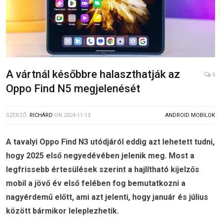
A vártnál későbbre halaszthatják az
0
Oppo Find N5 megjelenését
SZERZŐ:
RICHÁRD
ON
2024-11-13
ANDROID MOBILOK
A tavalyi Oppo Find N3 utódjáról eddig azt lehetett tudni,
hogy 2025 első negyedévében jelenik meg. Most a
legfrissebb értesülések szerint a hajlítható kijelzős
mobil a jövő év első felében fog bemutatkozni a
nagyérdemű előtt, ami azt jelenti, hogy január és július
között bármikor leleplezhetik.