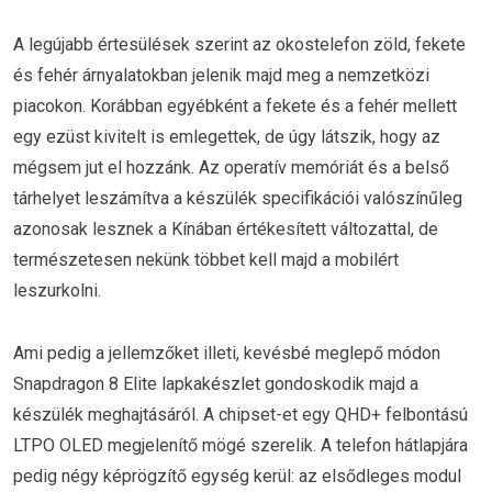
A legújabb értesülések szerint az okostelefon zöld, fekete
és fehér árnyalatokban jelenik majd meg a nemzetközi
piacokon. Korábban egyébként a fekete és a fehér mellett
egy ezüst kivitelt is emlegettek, de úgy látszik, hogy az
mégsem jut el hozzánk. Az operatív memóriát és a belső
tárhelyet leszámítva a készülék specifikációi valószínűleg
azonosak lesznek a Kínában értékesített változattal, de
természetesen nekünk többet kell majd a mobilért
leszurkolni.
Ami pedig a jellemzőket illeti, kevésbé meglepő módon
Snapdragon 8 Elite lapkakészlet gondoskodik majd a
készülék meghajtásáról. A chipset-et egy QHD+ felbontású
LTPO OLED megjelenítő mögé szerelik. A telefon hátlapjára
pedig négy képrögzítő egység kerül: az elsődleges modul