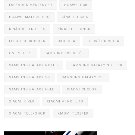
FACEBOOK MESSENGER
HUAWEI P30
HUAWEI MATE 30 PRO
KÍNAI CUCCOK
KÍNÁBÓL RENDELÉS
KÍNAI TELEFONOK
LEGJOBB OKOSÓRA
OKOSÓRA
OLCSÓ OKOSÓRA
ONEPLUS 7T
SAMSUNG FRISSÍTÉS
SAMSUNG GALAXY NOTE 9
SAMSUNG GALAXY NOTE 10
SAMSUNG GALAXY S9
SAMSUNG GALAXY S10
SAMSUNG GALAXY FOLD
XIAOMI CUCCOK
XIAOMI HÍREK
XIAOMI MI NOTE 10
XIAOMI TELEFONOK
XIAOMI TESZTEK