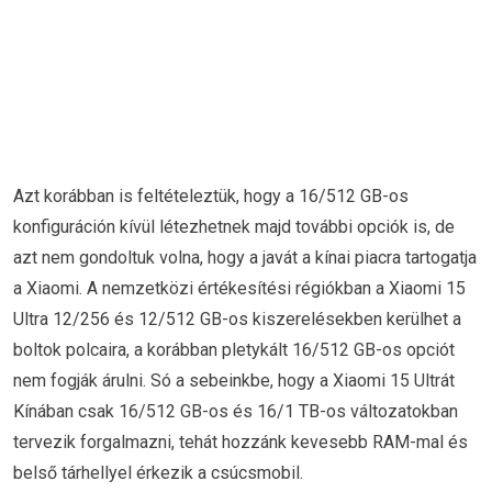
Azt korábban is feltételeztük, hogy a 16/512 GB-os
konfiguráción kívül létezhetnek majd további opciók is, de
azt nem gondoltuk volna, hogy a javát a kínai piacra tartogatja
a Xiaomi. A nemzetközi értékesítési régiókban a Xiaomi 15
Ultra 12/256 és 12/512 GB-os kiszerelésekben kerülhet a
boltok polcaira, a korábban pletykált 16/512 GB-os opciót
nem fogják árulni. Só a sebeinkbe, hogy a Xiaomi 15 Ultrát
Kínában csak 16/512 GB-os és 16/1 TB-os változatokban
tervezik forgalmazni, tehát hozzánk kevesebb RAM-mal és
belső tárhellyel érkezik a csúcsmobil.