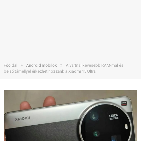
»
»
Főoldal
Android mobilok
A vártnál kevesebb RAM-mal és
belső tárhellyel érkezhet hozzánk a Xiaomi 15 Ultra