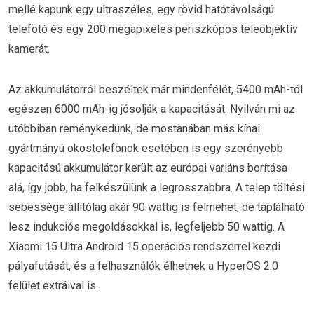
mellé kapunk egy ultraszéles, egy rövid hatótávolságú
telefotó és egy 200 megapixeles periszkópos teleobjektív
kamerát.
Az akkumulátorról beszéltek már mindenfélét, 5400 mAh-tól
egészen 6000 mAh-ig jósolják a kapacitását. Nyilván mi az
utóbbiban reménykedünk, de mostanában más kínai
gyártmányú okostelefonok esetében is egy szerényebb
kapacitású akkumulátor került az európai variáns borítása
alá, így jobb, ha felkészülünk a legrosszabbra. A telep töltési
sebessége állítólag akár 90 wattig is felmehet, de táplálható
lesz indukciós megoldásokkal is, legfeljebb 50 wattig. A
Xiaomi 15 Ultra Android 15 operációs rendszerrel kezdi
pályafutását, és a felhasználók élhetnek a HyperOS 2.0
felület extráival is.