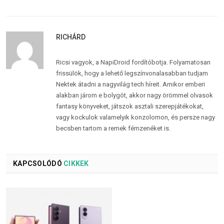
RICHÁRD
Ricsi vagyok, a NapiDroid fordítóbotja. Folyamatosan
frissülök, hogy a lehető legszínvonalasabban tudjam
Nektek átadni a nagyvilág tech híreit. Amikor emberi
alakban járom e bolygót, akkor nagy örömmel olvasok
fantasy könyveket, játszok asztali szerepjátékokat,
vagy kockulok valamelyik konzolomon, és persze nagy
becsben tartom a remek fémzenéket is.
KAPCSOLÓDÓ
CIKKEK