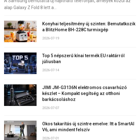
A Samsung bemutatta új hajlítható telefonjait, amelyek közül az
alap Galaxy Z Fold 8 lett a…
Konyhai teljesítmény új szinten: Bemutatkozik
a BlitzHome BH-228C turmixgép
2026-07-19
Top 5 népszerű kínai termék EU raktárról
júliusban
2026-07-14
JIMI JM-G3136N elektromos csavarhúzó
készlet – Kompakt segítség az otthoni
barkácsoláshoz
2026-07-07
Okos takarítás új szintre emelve: Itt a SmartAI
V6, ami mindent felszív
2026-07-01