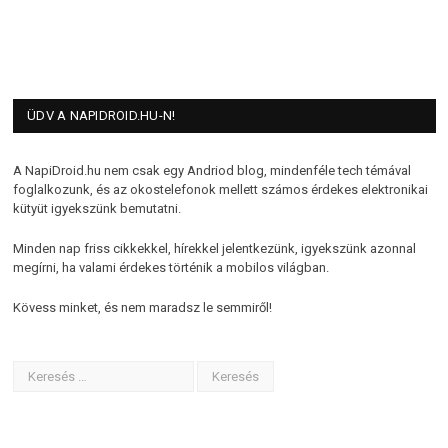
ÜDV A NAPIDROID.HU-N!
A NapiDroid.hu nem csak egy Andriod blog, mindenféle tech témával
foglalkozunk, és az okostelefonok mellett számos érdekes elektronikai
kütyüt igyekszünk bemutatni.
Minden nap friss cikkekkel, hírekkel jelentkezünk, igyekszünk azonnal
megírni, ha valami érdekes történik a mobilos világban.
Kövess minket, és nem maradsz le semmiről!