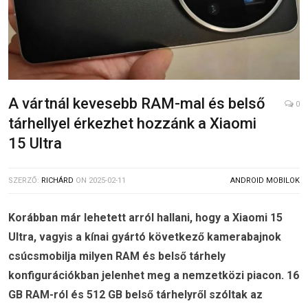
A vártnál kevesebb RAM-mal és belső
0
tárhellyel érkezhet hozzánk a Xiaomi
15 Ultra
SZERZŐ:
RICHÁRD
ON
2025-02-11
ANDROID MOBILOK
Korábban már lehetett arról hallani, hogy a Xiaomi 15
Ultra, vagyis a kínai gyártó következő kamerabajnok
csúcsmobilja milyen RAM és belső tárhely
konfigurációkban jelenhet meg a nemzetközi piacon. 16
GB RAM-ról és 512 GB belső tárhelyről szóltak az