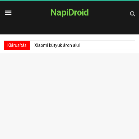
NapiDroid
Kiárusítás
Xiaomi kütyük áron alul