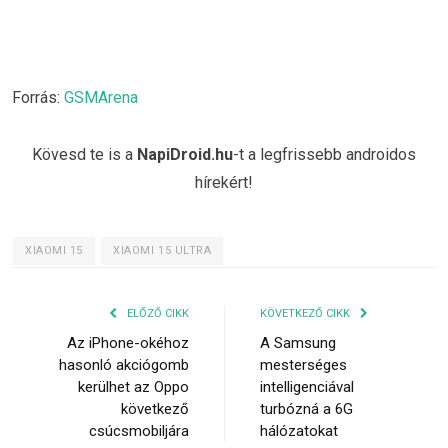
Forrás:
GSMArena
Kövesd te is a
NapiDroid.hu
-t a legfrissebb androidos
hírekért!
XIAOMI 15
XIAOMI 15 ULTRA
ELŐZŐ CIKK
KÖVETKEZŐ CIKK
Az iPhone-okéhoz
A Samsung
hasonló akciógomb
mesterséges
kerülhet az Oppo
intelligenciával
következő
turbózná a 6G
csúcsmobiljára
hálózatokat