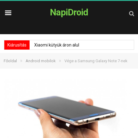
NapiDroid
Kiárusítás
Xiaomi kütyük áron alul
»
»
Főoldal
Android mobilok
Vége a Samsung Galaxy Note 7-nek