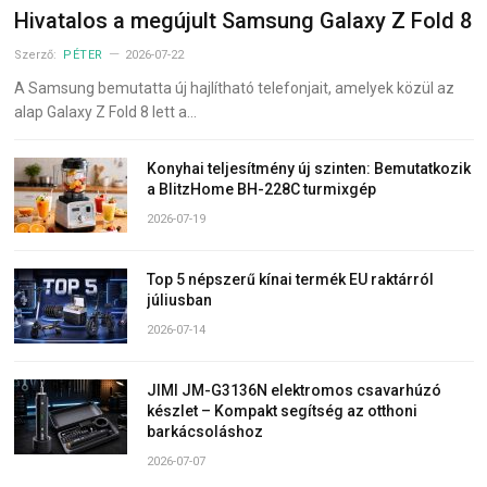
Hivatalos a megújult Samsung Galaxy Z Fold 8
Szerző:
PÉTER
2026-07-22
A Samsung bemutatta új hajlítható telefonjait, amelyek közül az
alap Galaxy Z Fold 8 lett a…
Konyhai teljesítmény új szinten: Bemutatkozik
a BlitzHome BH-228C turmixgép
2026-07-19
Top 5 népszerű kínai termék EU raktárról
júliusban
2026-07-14
JIMI JM-G3136N elektromos csavarhúzó
készlet – Kompakt segítség az otthoni
barkácsoláshoz
2026-07-07