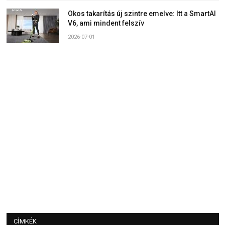
Okos takarítás új szintre emelve: Itt a SmartAI
V6, ami mindent felszív
2026-07-01
CÍMKÉK