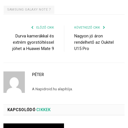
SAMSUNG GALAXY NOTE 7
ELŐZŐ CIKK
KÖVETKEZŐ CIKK
Durva kamerákkal és
Nagyon jó áron
extrém gyorstöltéssel
rendelhető az Oukitel
jöhet a Huawei Mate 9
U15 Pro
PÉTER
A Napidroid.hu alapítója.
KAPCSOLÓDÓ
CIKKEK