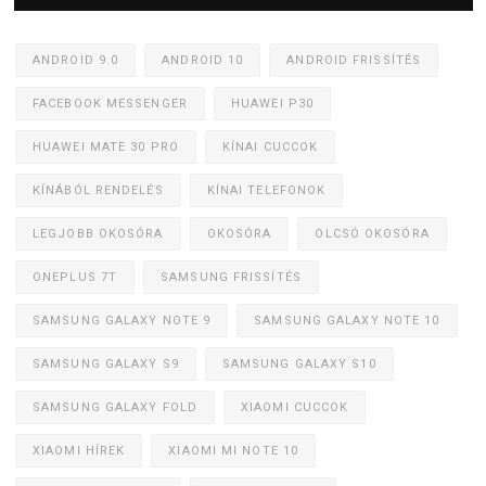
ANDROID 9.0
ANDROID 10
ANDROID FRISSÍTÉS
FACEBOOK MESSENGER
HUAWEI P30
HUAWEI MATE 30 PRO
KÍNAI CUCCOK
KÍNÁBÓL RENDELÉS
KÍNAI TELEFONOK
LEGJOBB OKOSÓRA
OKOSÓRA
OLCSÓ OKOSÓRA
ONEPLUS 7T
SAMSUNG FRISSÍTÉS
SAMSUNG GALAXY NOTE 9
SAMSUNG GALAXY NOTE 10
SAMSUNG GALAXY S9
SAMSUNG GALAXY S10
SAMSUNG GALAXY FOLD
XIAOMI CUCCOK
XIAOMI HÍREK
XIAOMI MI NOTE 10