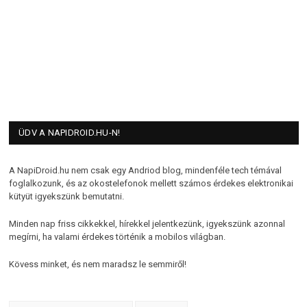
ÜDV A NAPIDROID.HU-N!
A NapiDroid.hu nem csak egy Andriod blog, mindenféle tech témával
foglalkozunk, és az okostelefonok mellett számos érdekes elektronikai
kütyüt igyekszünk bemutatni.
Minden nap friss cikkekkel, hírekkel jelentkezünk, igyekszünk azonnal
megírni, ha valami érdekes történik a mobilos világban.
Kövess minket, és nem maradsz le semmiről!