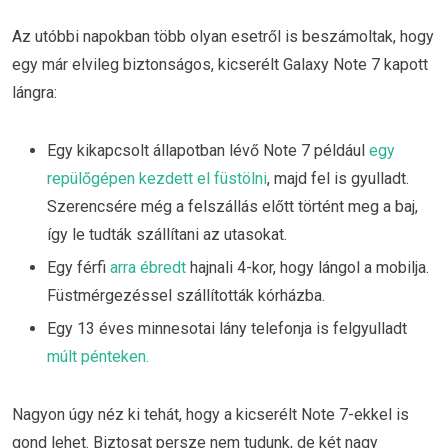
Az utóbbi napokban több olyan esetről is beszámoltak, hogy
egy már elvileg biztonságos, kicserélt Galaxy Note 7 kapott
lángra:
Egy kikapcsolt állapotban lévő Note 7 például
egy
repülőgépen kezdett el füstölni
, majd fel is gyulladt.
Szerencsére még a felszállás előtt történt meg a baj,
így le tudták szállítani az utasokat.
Egy férfi
arra ébredt
hajnali 4-kor, hogy lángol a mobilja.
Füstmérgezéssel szállították kórházba.
Egy 13 éves minnesotai lány telefonja is felgyulladt
múlt pénteken.
Nagyon úgy néz ki tehát, hogy a kicserélt Note 7-ekkel is
gond lehet. Biztosat persze nem tudunk, de két nagy