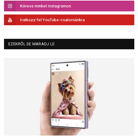
Kövess minket Instagramon
Iratkozz fel YouTube-csatornánkra
EZEKRŐL SE MARADJ LE