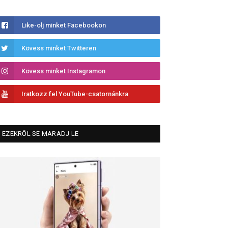
Like-olj minket Facebookon
Kövess minket Twitteren
Kövess minket Instagramon
Iratkozz fel YouTube-csatornánkra
EZEKRŐL SE MARADJ LE