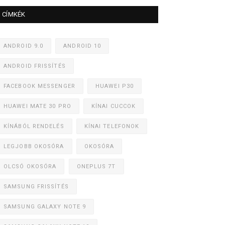
CÍMKÉK
ANDROID 9.0
ANDROID 10
ANDROID FRISSÍTÉS
FACEBOOK MESSENGER
HUAWEI P30
HUAWEI MATE 30 PRO
KÍNAI CUCCOK
KÍNÁBÓL RENDELÉS
KÍNAI TELEFONOK
LEGJOBB OKOSÓRA
OKOSÓRA
OLCSÓ OKOSÓRA
ONEPLUS 7T
SAMSUNG FRISSÍTÉS
SAMSUNG GALAXY NOTE 9