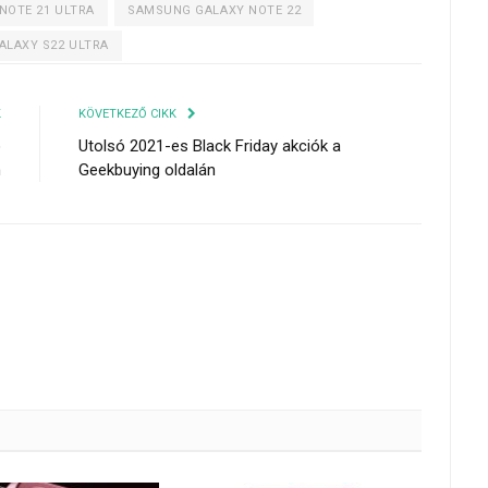
NOTE 21 ULTRA
SAMSUNG GALAXY NOTE 22
LAXY S22 ULTRA
K
KÖVETKEZŐ CIKK
o
Utolsó 2021-es Black Friday akciók a
n
Geekbuying oldalán