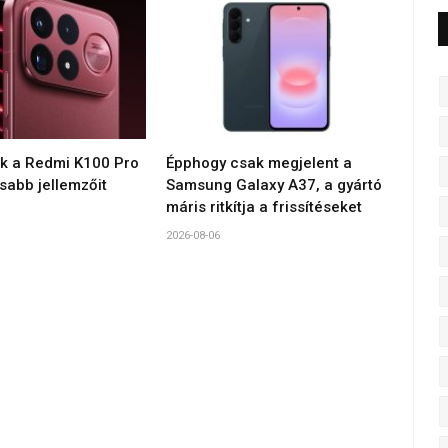
ék a Redmi K100 Pro
Épphogy csak megjelent a
sabb jellemzőit
Samsung Galaxy A37, a gyártó
máris ritkítja a frissítéseket
2026-08-06