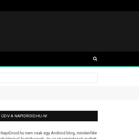
ÜDV A NAPIDROID.HU-N!
 NapiDroid.hu nem csak egy Andriod blog, mindenféle
ech témával foglalkozunk, és az okostelefonok mellett