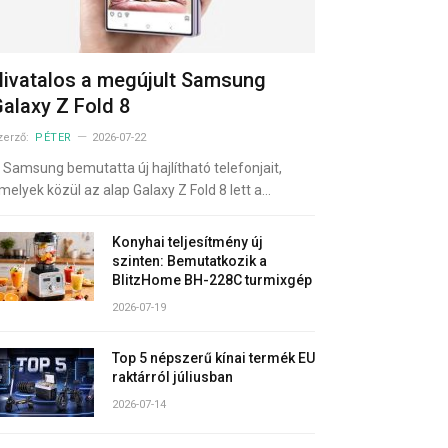
ivatalos a megújult Samsung
alaxy Z Fold 8
zerző:
PÉTER
2026-07-22
 Samsung bemutatta új hajlítható telefonjait,
melyek közül az alap Galaxy Z Fold 8 lett a…
Konyhai teljesítmény új
szinten: Bemutatkozik a
BlitzHome BH-228C turmixgép
2026-07-19
Top 5 népszerű kínai termék EU
raktárról júliusban
2026-07-14