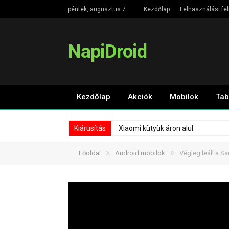
péntek, augusztus 7
Kezdőlap
Felhasználási fel
NapiDroid
Kezdőlap
Akciók
Mobilok
Tab
Kiárusítás
Xiaomi kütyük áron alul
»
»
Főoldal
Android mobilok
Végleg leáll a 