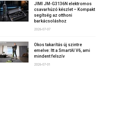
JIMI JM-G3136N elektromos
csavarhúzó készlet – Kompakt
segítség az otthoni
barkácsoláshoz
2026-07-07
Okos takarítás új szintre
emelve: Itt a SmartAI V6, ami
mindent felszív
2026-07-01