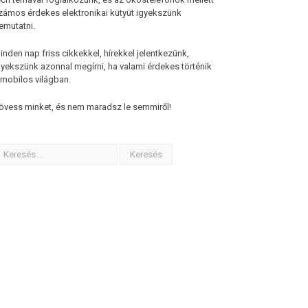
zámos érdekes elektronikai kütyüt igyekszünk
emutatni.
inden nap friss cikkekkel, hírekkel jelentkezünk,
gyekszünk azonnal megírni, ha valami érdekes történik
 mobilos világban.
övess minket, és nem maradsz le semmiről!