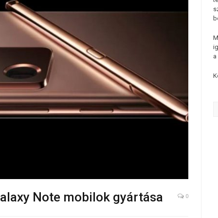
s
b
M
i
a
K
Galaxy Note mobilok gyártása
0