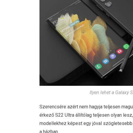
Ilyen lehet a Galaxy S
Szerencsére azért nem hagyja teljesen maguk
érkező S22 Ultra állítólag teljesen olyan le
modellekhez képest egy jóval szögletesebb ki
a házban.