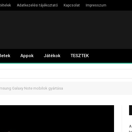
tételek
Adatkezelési tájékoztató
Kapcsolat
Impresszum
letek
Appok
Játékok
TESZTEK
Samsung Galaxy Note mobilok gyártása
A
t