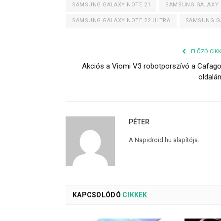
SAMSUNG GALAXY NOTE 21
SAMSUNG GALAXY 
SAMSUNG GALAXY NOTE 22 ULTRA
SAMSUNG GA
ELŐZŐ CIK
Akciós a Viomi V3 robotporszívó a Cafag
oldalá
PÉTER
A Napidroid.hu alapítója.
KAPCSOLÓDÓ
CIKKEK