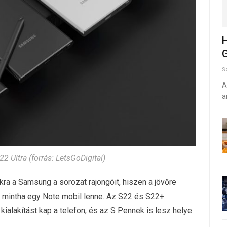
H
G
S
A
a
22 Ultra (forrás: LetsGoDigital)
ra a Samsung a sorozat rajongóit, hiszen a jövőre
sz, mintha egy Note mobil lenne. Az S22 és S22+
alakítást kap a telefon, és az S Pennek is lesz helye