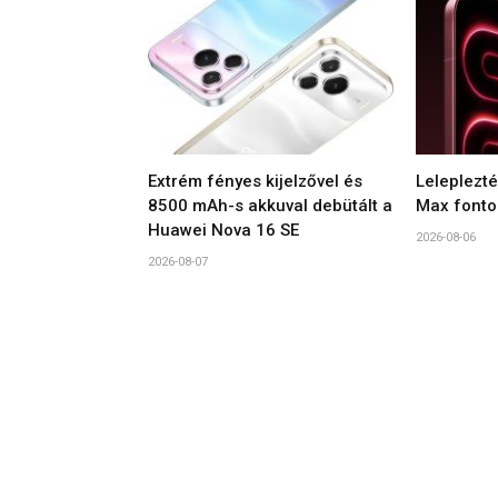
Extrém fényes kijelzővel és
Leleplezt
8500 mAh-s akkuval debütált a
Max fonto
Huawei Nova 16 SE
2026-08-06
2026-08-07