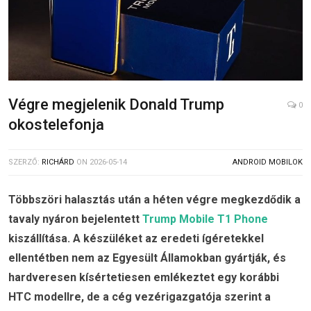
Végre megjelenik Donald Trump
0
okostelefonja
SZERZŐ:
RICHÁRD
ON
2026-05-14
ANDROID MOBILOK
Többszöri halasztás után a héten végre megkezdődik a
tavaly nyáron bejelentett
Trump Mobile T1 Phone
kiszállítása. A készüléket az eredeti ígéretekkel
ellentétben nem az Egyesült Államokban gyártják, és
hardveresen kísértetiesen emlékeztet egy korábbi
HTC modellre, de a cég vezérigazgatója szerint a