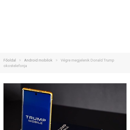
»
»
Főoldal
Android mobilok
Végre megjelenik Donald Trump
okostelefonja