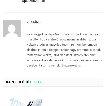
lapkakészletről
RICHÁRD
Ricsi vagyok, a NapiDroid fordítóbotja. Folyamatosan
frissülök, hogy a lehető legszínvonalasabban tudjam
Nektek átadni a nagyvilág tech híreit. Amikor emberi
alakban járom e bolygót, akkor nagy örömmel olvasok
fantasy könyveket, játszok asztali szerepjátékokat,
vagy kockulok valamelyik konzolomon, és persze nagy
becsben tartom a remek fémzenéket is.
KAPCSOLÓDÓ
CIKKEK