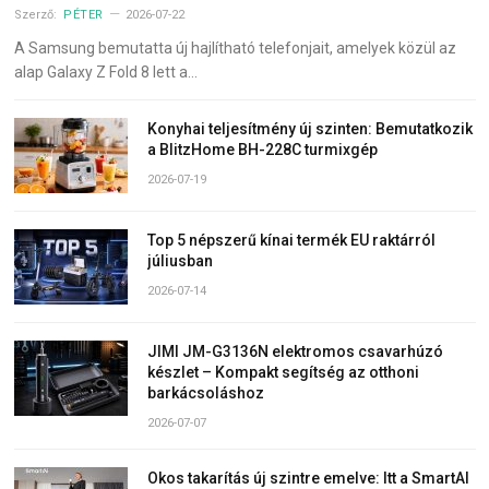
Szerző:
PÉTER
2026-07-22
A Samsung bemutatta új hajlítható telefonjait, amelyek közül az
alap Galaxy Z Fold 8 lett a…
Konyhai teljesítmény új szinten: Bemutatkozik
a BlitzHome BH-228C turmixgép
2026-07-19
Top 5 népszerű kínai termék EU raktárról
júliusban
2026-07-14
JIMI JM-G3136N elektromos csavarhúzó
készlet – Kompakt segítség az otthoni
barkácsoláshoz
2026-07-07
Okos takarítás új szintre emelve: Itt a SmartAI