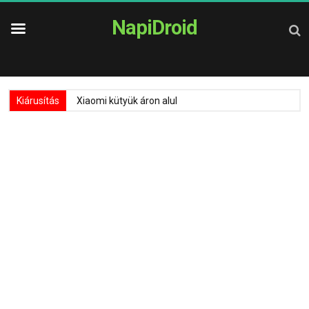
NapiDroid
Kiárusítás
Xiaomi kütyük áron alul