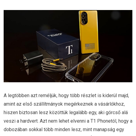
A legtöbben azt reméljük, hogy több részlet is kiderül majd,
amint az első szállítmányok megérkeznek a vásárlókhoz,
hiszen biztosan lesz közöttük legalább egy, aki górcső alá
veszi a hardvert. Azt nem lehet elvenni a T1 Phonetól, hogy a
dobozában sokkal több minden lesz, mint manapság egy