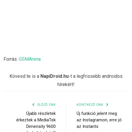
Forrás:
GSMArena
Kövesd te is a
NapiDroid.hu
-t a legfrissebb androidos
hírekért!
ELŐZŐ CIKK
KÖVETKEZŐ CIKK
Újabb részletek
Új funkció jelent meg
érkeztek a MediaTek
az Instagramon, erre jó
Dimensity 9600
az Instants