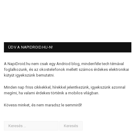
ÜDV A NAPIDROID.HU-N!
A NapiDroid.hu nem csak egy Andriod blog, mindenféle tech témával
foglalkozunk, és az okostelefonok mellett számos érdekes elektronikai
kütyüt igyekszünk bemutatni.
Minden nap friss cikkekkel, hírekkel jelentkezünk, igyekszünk azonnal
megírni, ha valami érdekes történik a mobilos világban.
Kövess minket, és nem maradsz le semmiről!