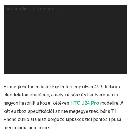
Videólejátszó
Error loading this resource
Ez meglehetősen bátor kijelentés egy olyan 499 dolláros
okostelefon esetében, amely külsőre és hardveresen is
nagyon hasonlít a közel kétéves
HTC U24 Pro
modellre. A
két eszköz specifikációi szinte megegyeznek, bár a T1
Phone burkolata alatt dolgozó lapkakészlet pontos típusa
még mindig nem ismert.