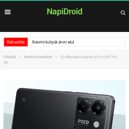
NapiDroid
Kiárusítás
Xiaomi kütyük áron alul
»
»
Főoldal
Android mobilok
Új változatot kapott a Poco M7 Pro
5G