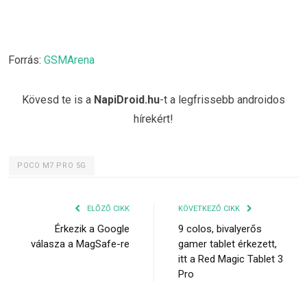
Forrás:
GSMArena
Kövesd te is a
NapiDroid.hu
-t a legfrissebb androidos
hírekért!
POCO M7 PRO 5G
ELŐZŐ CIKK
KÖVETKEZŐ CIKK
Érkezik a Google
9 colos, bivalyerős
válasza a MagSafe-re
gamer tablet érkezett,
itt a Red Magic Tablet 3
Pro