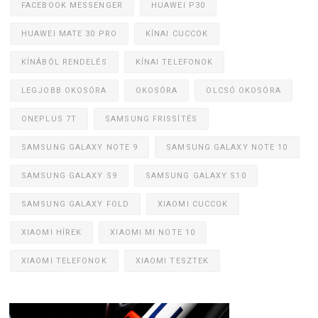
FACEBOOK MESSENGER
HUAWEI P30
HUAWEI MATE 30 PRO
KÍNAI CUCCOK
KÍNÁBÓL RENDELÉS
KÍNAI TELEFONOK
LEGJOBB OKOSÓRA
OKOSÓRA
OLCSÓ OKOSÓRA
ONEPLUS 7T
SAMSUNG FRISSÍTÉS
SAMSUNG GALAXY NOTE 9
SAMSUNG GALAXY NOTE 10
SAMSUNG GALAXY S9
SAMSUNG GALAXY S10
SAMSUNG GALAXY FOLD
XIAOMI CUCCOK
XIAOMI HÍREK
XIAOMI MI NOTE 10
XIAOMI TELEFONOK
XIAOMI TESZTEK