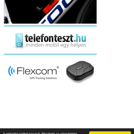
A weboldal sütiket használ. Részletek az adatvédelmi