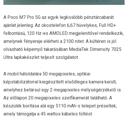
A Poco M7 Pro 5G az egyik legkiválóbb pénztárcabarát
ajánlat jelenleg. Az okostelefon 6,67 hüvelykes, Full HD+
felbontású, 120 Hz-es AMOLED megjelenítővel rendelkezik,
amelynek fényereje elérheti a 2100 nitet. A kültéren is jól
olvasható képernyő takarásában MediaTek Dimensity 7025
Ultra lapkakészlet teljesít szolgálatot.
A mobil hátoldalára 50 megapixeles, optikai
képstabilizátorral kiegészített elsődleges kamera került,
amelyhez betársul egy 2 megapixeles mélységérzékelő is.
Az előlapon 20 megapixeles szelfikamerát található. A
készülék borítása alá egy 5110 mAh-s telepet préseltek,
amely támogatja a 45 wattos kábeles töltést.