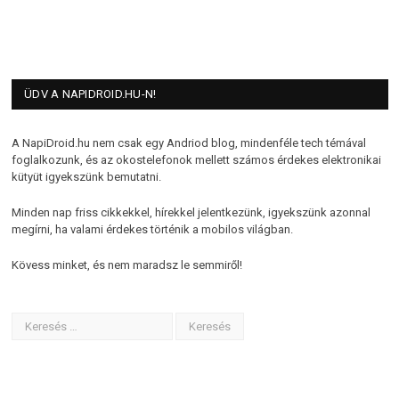
ÜDV A NAPIDROID.HU-N!
A NapiDroid.hu nem csak egy Andriod blog, mindenféle tech témával
foglalkozunk, és az okostelefonok mellett számos érdekes elektronikai
kütyüt igyekszünk bemutatni.
Minden nap friss cikkekkel, hírekkel jelentkezünk, igyekszünk azonnal
megírni, ha valami érdekes történik a mobilos világban.
Kövess minket, és nem maradsz le semmiről!