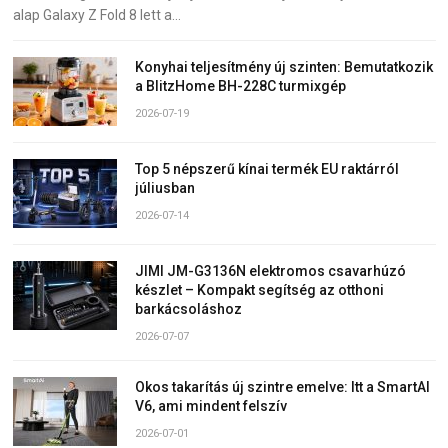
alap Galaxy Z Fold 8 lett a…
Konyhai teljesítmény új szinten: Bemutatkozik
a BlitzHome BH-228C turmixgép
2026-07-19
Top 5 népszerű kínai termék EU raktárról
júliusban
2026-07-14
JIMI JM-G3136N elektromos csavarhúzó
készlet – Kompakt segítség az otthoni
barkácsoláshoz
2026-07-07
Okos takarítás új szintre emelve: Itt a SmartAI
V6, ami mindent felszív
2026-07-01