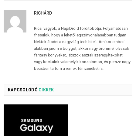
RICHÁRD
Ricsi vagyok, a NapiDroid fordítóbotja. Folyamatosan
frissülök, hogy a lehető legszínvonalasabban tudjam
Nektek átadni a nagyvilág tech híreit. Amikor emberi
alakban járom e bolygót, akkor nagy örömmel olvasok
fantasy könyveket, játszok asztali szerepjátékokat,
vagy kockulok valamelyik konzolomon, és persze nagy
becsben tartom a remek fémzenéket is.
KAPCSOLÓDÓ
CIKKEK