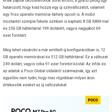
érték bajnok okostelefonok sorát erősíti, a gyártó pedig úgy
határozott, hogy kiad hozzá egy új színváltozatot, valamint
egy friss operatív memória-tárhely opciót is. A mobil
mostantól szimpla fekete színben is kapható 8 GB RAM-mal
és 256 GB háttértárral 199 dollárért, vagyis nagyjából 69
ezer forintért.
Meg lehet vásárolni a már említett új konfigurációban is, 12
GB operatív memóriával és 512 GB háttértárral. Ez a változat
249 dollárt, vagyis cirka 91 ezer forintot kóstál. Az infók és
az adatok a Poco Global oldaláról származnak, így azt
egyelőre nem tudni, hogy más régiókban milyen áron
értékesítik ezeket az új változatokat.