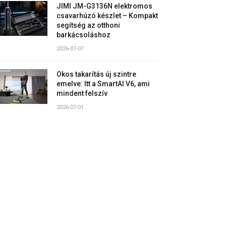
JIMI JM-G3136N elektromos
csavarhúzó készlet – Kompakt
segítség az otthoni
barkácsoláshoz
2026-07-07
Okos takarítás új szintre
emelve: Itt a SmartAI V6, ami
mindent felszív
2026-07-01