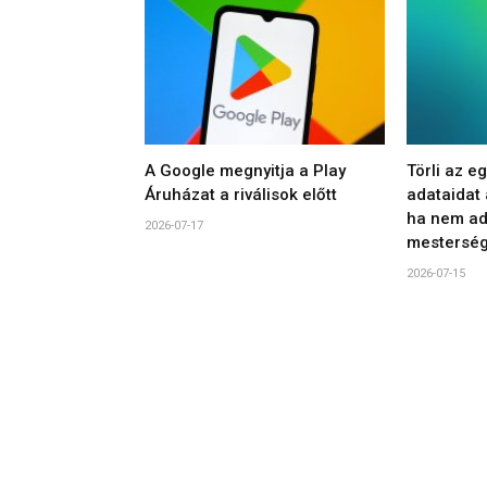
A Google megnyitja a Play
Törli az e
Áruházat a riválisok előtt
adataidat
ha nem ad
2026-07-17
mesterség
2026-07-15