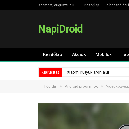
szombat, augusztus 8
Kezdőlap
Felhasználási f
NapiDroid
Kezdőlap
Akciók
Mobilok
Tab
Kiárusítás
Xiaomi kütyük áron alul
»
»
Főoldal
Android programok
Videoközvetít