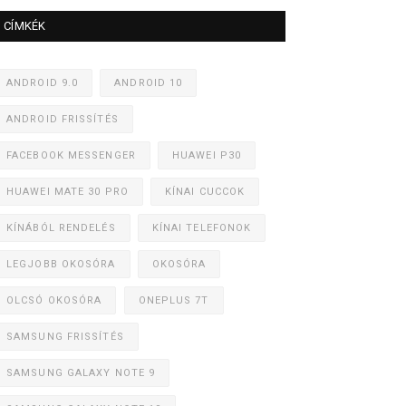
CÍMKÉK
ANDROID 9.0
ANDROID 10
ANDROID FRISSÍTÉS
FACEBOOK MESSENGER
HUAWEI P30
HUAWEI MATE 30 PRO
KÍNAI CUCCOK
KÍNÁBÓL RENDELÉS
KÍNAI TELEFONOK
LEGJOBB OKOSÓRA
OKOSÓRA
OLCSÓ OKOSÓRA
ONEPLUS 7T
SAMSUNG FRISSÍTÉS
SAMSUNG GALAXY NOTE 9