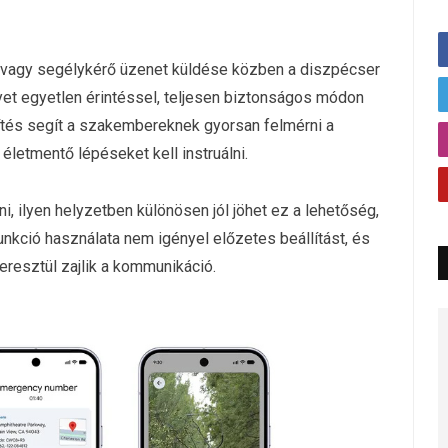
 vagy segélykérő üzenet küldése közben a diszpécser
yet egyetlen érintéssel, teljesen biztonságos módon
etítés segít a szakembereknek gyorsan felmérni a
 életmentő lépéseket kell instruálni.
 ilyen helyzetben különösen jól jöhet ez a lehetőség,
kció használata nem igényel előzetes beállítást, és
eresztül zajlik a kommunikáció.