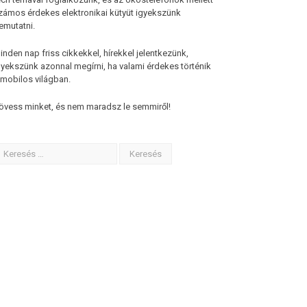
zámos érdekes elektronikai kütyüt igyekszünk
emutatni.
inden nap friss cikkekkel, hírekkel jelentkezünk,
gyekszünk azonnal megírni, ha valami érdekes történik
 mobilos világban.
övess minket, és nem maradsz le semmiről!