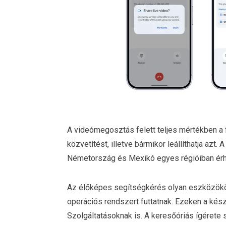
A videómegosztás felett teljes mértékben a f
közvetítést, illetve bármikor leállíthatja azt.
Németország és Mexikó egyes régióiban érhe
Az élőképes segítségkérés olyan eszközökö
operációs rendszert futtatnak. Ezeken a kész
Szolgáltatásoknak is. A keresőóriás ígérete