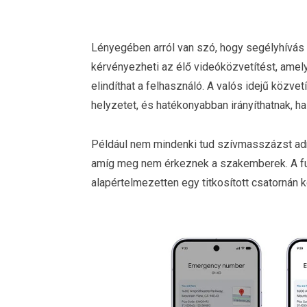
Lényegében arról van szó, hogy segélyhívás
kérvényezheti az élő videóközvetítést, amel
elindíthat a felhasználó. A valós idejű közv
helyzetet, és hatékonyabban irányíthatnak, ha
Például nem mindenki tud szívmasszázst adni,
amíg meg nem érkeznek a szakemberek. A fun
alapértelmezetten egy titkosított csatornán k