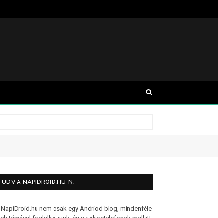
ÜDV A NAPIDROID.HU-N!
 NapiDroid.hu nem csak egy Andriod blog, mindenféle
ech témával foglalkozunk, és az okostelefonok mellett