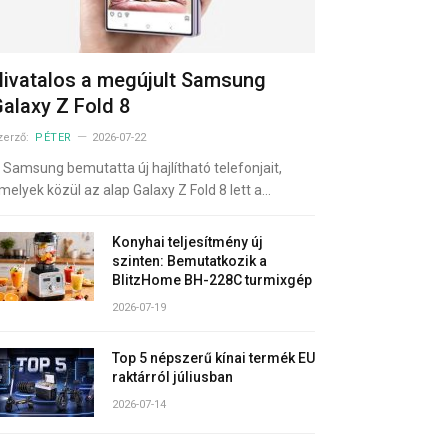
ivatalos a megújult Samsung
alaxy Z Fold 8
zerző:
PÉTER
2026-07-22
 Samsung bemutatta új hajlítható telefonjait,
melyek közül az alap Galaxy Z Fold 8 lett a…
Konyhai teljesítmény új
szinten: Bemutatkozik a
BlitzHome BH-228C turmixgép
2026-07-19
Top 5 népszerű kínai termék EU
raktárról júliusban
2026-07-14