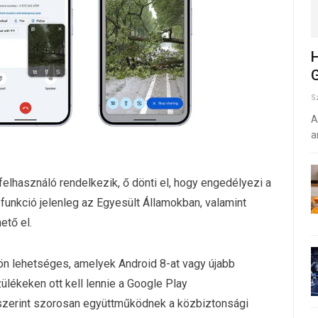
H
G
S
A
a
elhasználó rendelkezik, ő dönti el, hogy engedélyezi a
 A funkció jelenleg az Egyesült Államokban, valamint
tő el.
n lehetséges, amelyek Android 8-at vagy újabb
ülékeken ott kell lennie a Google Play
 szerint szorosan együttműködnek a közbiztonsági