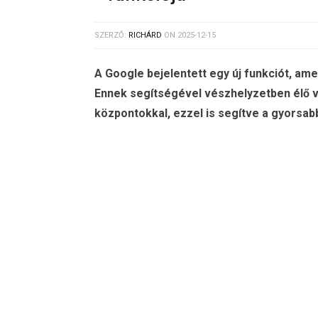
SZERZŐ:
RICHÁRD
ON
2025-12-15
A Google bejelentett egy új funkciót, am
Ennek segítségével vészhelyzetben élő 
központokkal, ezzel is segítve a gyorsa