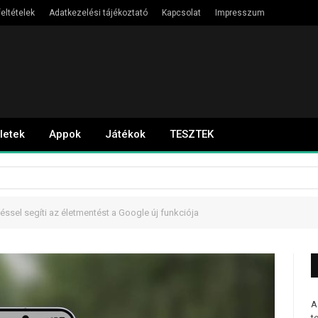
eltételek
Adatkezelési tájékoztató
Kapcsolat
Impresszum
letek
Appok
Játékok
TESZTEK
éssel segíti az életmentést a Google új funkciója
A
t