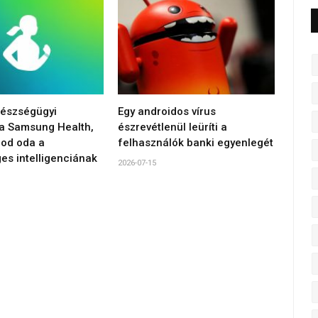
gészségügyi
Egy androidos vírus
 a Samsung Health,
észrevétlenül leüríti a
od oda a
felhasználók banki egyenlegét
es intelligenciának
2026-07-15