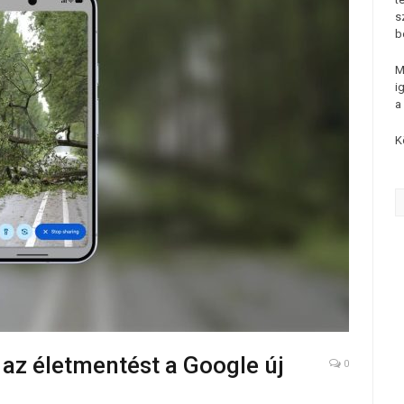
s
b
M
i
a
K
 az életmentést a Google új
0