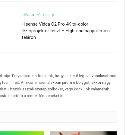
K
KÖVETKEZŐ CIKK
a
Hisense Vidda C2 Pro 4K tri-color
a
lézerprojektor teszt – High-end nappali mozi
féláron
tóbotja. Folyamatosan frissülök, hogy a lehető legszínvonalasabban
 tech híreit. Amikor emberi alakban járom e bolygót, akkor nagy
et, játszok asztali szerepjátékokat, vagy kockulok valamelyik
csben tartom a remek fémzenéket is.