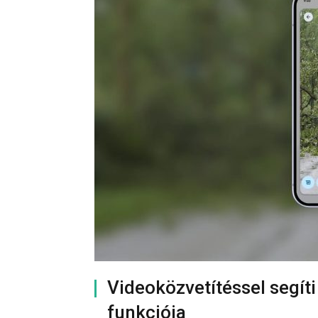
Videoközvetítéssel segíti
funkciója