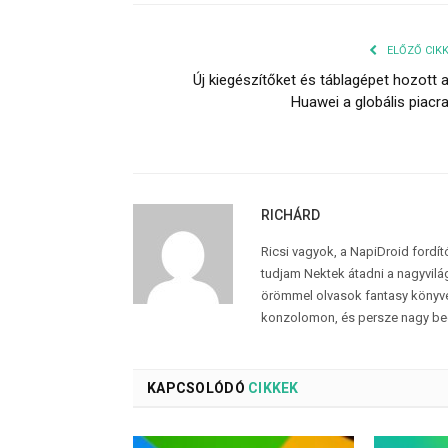
ELŐZŐ CIK
Új kiegészítőket és táblagépet hozott 
Huawei a globális piacr
RICHÁRD
Ricsi vagyok, a NapiDroid fordí
tudjam Nektek átadni a nagyvilág
örömmel olvasok fantasy könyvek
konzolomon, és persze nagy be
KAPCSOLÓDÓ
CIKKEK