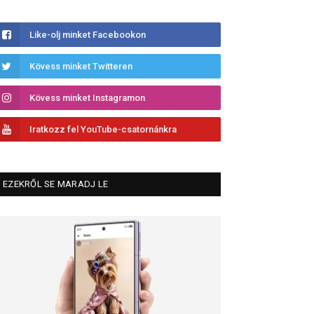
Like-olj minket Facebookon
Kövess minket Twitteren
Kövess minket Instagramon
Iratkozz fel YouTube-csatornánkra
EZEKRŐL SE MARADJ LE