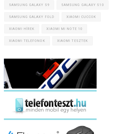
SAMSUNG GALAXY S9
SAMSUNG GALAXY S10
SAMSUNG GALAXY FOLD
XIAOMI CUCCOK
XIAOMI HÍREK
XIAOMI MI NOTE 10
XIAOMI TELEFONOK
XIAOMI TESZTEK