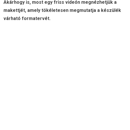
Akárhogy is, most egy friss videón megnézhetjük a
makettjét, amely tökéletesen megmutatja a készülék
várható formatervét.