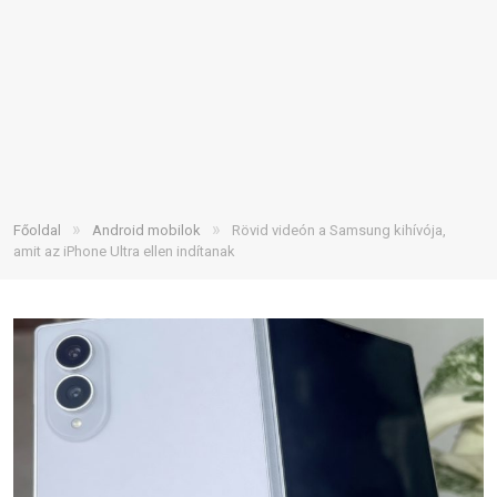
»
»
Főoldal
Android mobilok
Rövid videón a Samsung kihívója,
amit az iPhone Ultra ellen indítanak