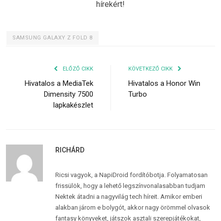
hírekért!
SAMSUNG GALAXY Z FOLD 8
ELŐZŐ CIKK
KÖVETKEZŐ CIKK
Hivatalos a MediaTek
Hivatalos a Honor Win
Dimensity 7500
Turbo
lapkakészlet
RICHÁRD
Ricsi vagyok, a NapiDroid fordítóbotja. Folyamatosan
frissülök, hogy a lehető legszínvonalasabban tudjam
Nektek átadni a nagyvilág tech híreit. Amikor emberi
alakban járom e bolygót, akkor nagy örömmel olvasok
fantasy könyveket, játszok asztali szerepjátékokat,