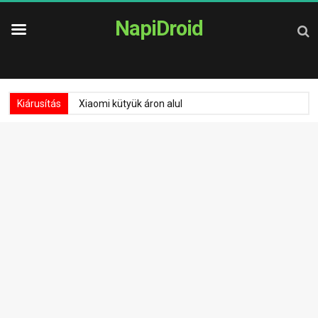
NapiDroid
Kiárusítás
Xiaomi kütyük áron alul