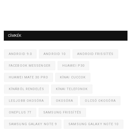
CÍMKÉK
ANDROID 9.0
ANDROID 10
ANDROID FRISSÍTÉS
FACEBOOK MESSENGER
HUAWEI P30
HUAWEI MATE 30 PRO
KÍNAI CUCCOK
KÍNÁBÓL RENDELÉS
KÍNAI TELEFONOK
LEGJOBB OKOSÓRA
OKOSÓRA
OLCSÓ OKOSÓRA
ONEPLUS 7T
SAMSUNG FRISSÍTÉS
SAMSUNG GALAXY NOTE 9
SAMSUNG GALAXY NOTE 10