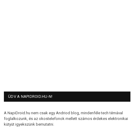
ÜDV A NAPIDROID.HU-N!
A NapiDroid.hu nem csak egy Andriod blog, mindenféle tech témával
foglalkozunk, és az okostelefonok mellett számos érdekes elektronikai
kütyüt igyekszünk bemutatni.