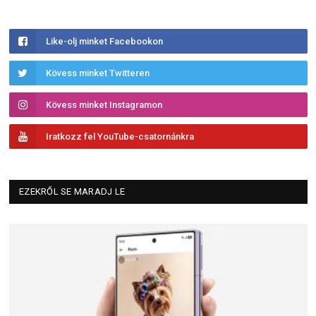
Like-olj minket Facebookon
Kövess minket Twitteren
Kövess minket Instagramon
Iratkozz fel YouTube-csatornánkra
EZEKRŐL SE MARADJ LE