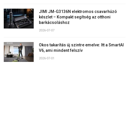
JIMI JM-G3136N elektromos csavarhúzó
készlet – Kompakt segítség az otthoni
barkácsoláshoz
2026-07-07
Okos takarítás új szintre emelve: Itt a SmartAI
V6, ami mindent felszív
2026-07-01