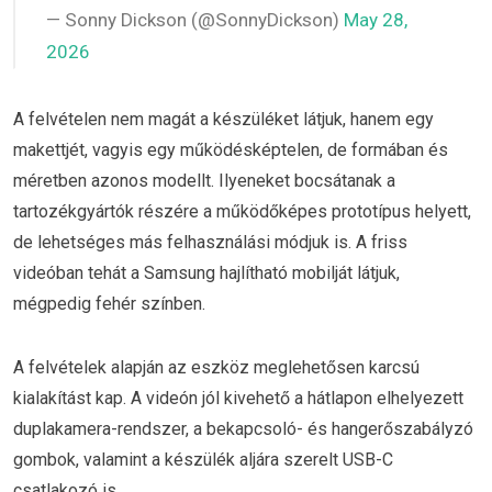
— Sonny Dickson (@SonnyDickson)
May 28,
2026
A felvételen nem magát a készüléket látjuk, hanem egy
makettjét, vagyis egy működésképtelen, de formában és
méretben azonos modellt. Ilyeneket bocsátanak a
tartozékgyártók részére a működőképes prototípus helyett,
de lehetséges más felhasználási módjuk is. A friss
videóban tehát a Samsung hajlítható mobilját látjuk,
mégpedig fehér színben.
A felvételek alapján az eszköz meglehetősen karcsú
kialakítást kap. A videón jól kivehető a hátlapon elhelyezett
duplakamera-rendszer, a bekapcsoló- és hangerőszabályzó
gombok, valamint a készülék aljára szerelt USB-C
csatlakozó is.