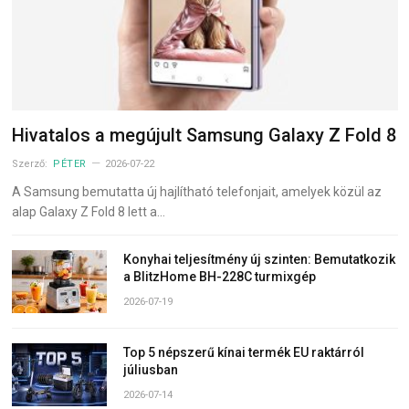
Hivatalos a megújult Samsung Galaxy Z Fold 8
Szerző:
PÉTER
2026-07-22
A Samsung bemutatta új hajlítható telefonjait, amelyek közül az
alap Galaxy Z Fold 8 lett a…
Konyhai teljesítmény új szinten: Bemutatkozik
a BlitzHome BH-228C turmixgép
2026-07-19
Top 5 népszerű kínai termék EU raktárról
júliusban
2026-07-14