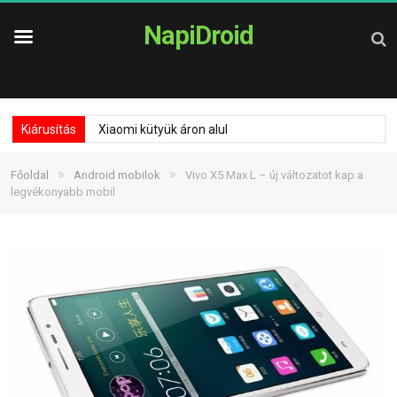
NapiDroid
Kiárusítás
Xiaomi kütyük áron alul
»
»
Főoldal
Android mobilok
Vivo X5 Max L – új változatot kap a
legvékonyabb mobil