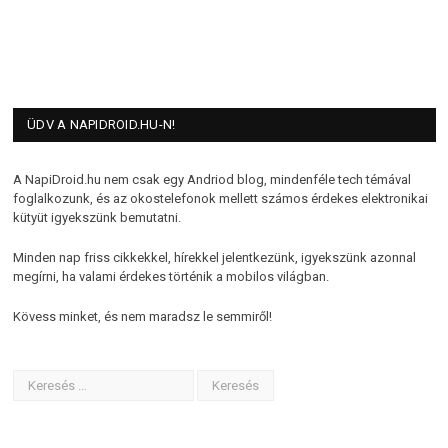
ÜDV A NAPIDROID.HU-N!
A NapiDroid.hu nem csak egy Andriod blog, mindenféle tech témával
foglalkozunk, és az okostelefonok mellett számos érdekes elektronikai
kütyüt igyekszünk bemutatni.
Minden nap friss cikkekkel, hírekkel jelentkezünk, igyekszünk azonnal
megírni, ha valami érdekes történik a mobilos világban.
Kövess minket, és nem maradsz le semmiről!