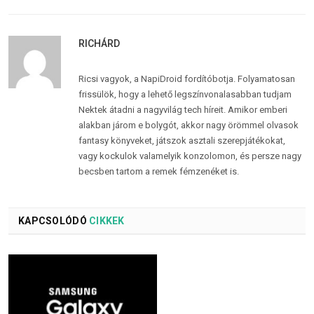
RICHÁRD
Ricsi vagyok, a NapiDroid fordítóbotja. Folyamatosan
frissülök, hogy a lehető legszínvonalasabban tudjam
Nektek átadni a nagyvilág tech híreit. Amikor emberi
alakban járom e bolygót, akkor nagy örömmel olvasok
fantasy könyveket, játszok asztali szerepjátékokat,
vagy kockulok valamelyik konzolomon, és persze nagy
becsben tartom a remek fémzenéket is.
KAPCSOLÓDÓ
CIKKEK