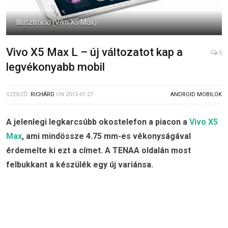
Illusztráció (Vivo X5 Max)
Vivo X5 Max L – új változatot kap a
0
legvékonyabb mobil
SZERZŐ:
RICHÁRD
ON
2015-01-27
ANDROID MOBILOK
A jelenlegi legkarcsúbb okostelefon a piacon a
Vivo X5
Max
, ami mindössze 4.75 mm-es vékonyságával
érdemelte ki ezt a címet. A TENAA oldalán most
felbukkant a készülék egy új variánsa.