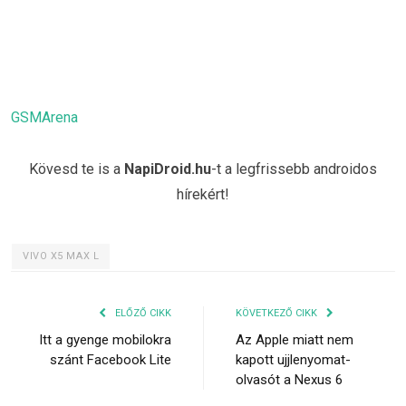
GSMArena
Kövesd te is a
NapiDroid.hu
-t a legfrissebb androidos
hírekért!
VIVO X5 MAX L
ELŐZŐ CIKK
KÖVETKEZŐ CIKK
Itt a gyenge mobilokra
Az Apple miatt nem
szánt Facebook Lite
kapott ujjlenyomat-
olvasót a Nexus 6