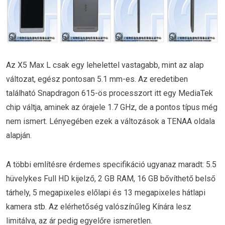
Az X5 Max L csak egy lehelettel vastagabb, mint az alap
változat, egész pontosan 5.1 mm-es. Az eredetiben
található Snapdragon 615-ös processzort itt egy MediaTek
chip váltja, aminek az órajele 1.7 GHz, de a pontos típus még
nem ismert. Lényegében ezek a változások a TENAA oldala
alapján.
A többi említésre érdemes specifikáció ugyanaz maradt: 5.5
hüvelykes Full HD kijelző, 2 GB RAM, 16 GB bővíthető belső
tárhely, 5 megapixeles előlapi és 13 megapixeles hátlapi
kamera stb. Az elérhetőség valószínűleg Kínára lesz
limitálva, az ár pedig egyelőre ismeretlen.