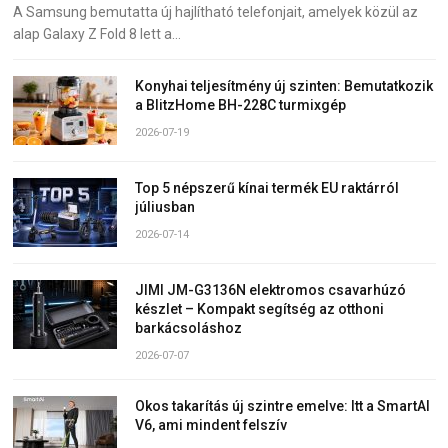
A Samsung bemutatta új hajlítható telefonjait, amelyek közül az
alap Galaxy Z Fold 8 lett a…
Konyhai teljesítmény új szinten: Bemutatkozik
a BlitzHome BH-228C turmixgép
2026-07-19
Top 5 népszerű kínai termék EU raktárról
júliusban
2026-07-14
JIMI JM-G3136N elektromos csavarhúzó
készlet – Kompakt segítség az otthoni
barkácsoláshoz
2026-07-07
Okos takarítás új szintre emelve: Itt a SmartAI
V6, ami mindent felszív