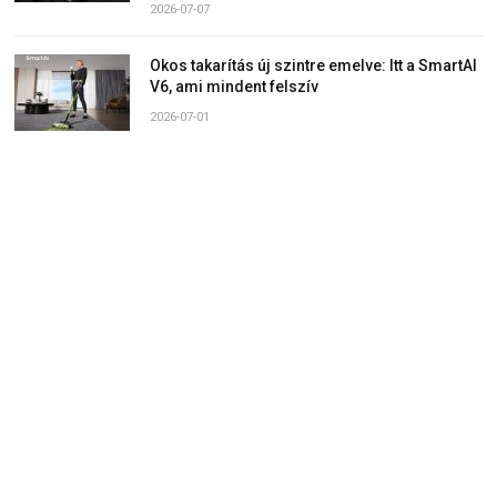
2026-07-07
Okos takarítás új szintre emelve: Itt a SmartAI
V6, ami mindent felszív
2026-07-01