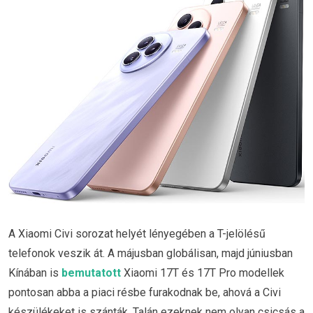
A Xiaomi Civi sorozat helyét lényegében a T-jelölésű
telefonok veszik át. A májusban globálisan, majd júniusban
Kínában is
bemutatott
Xiaomi 17T és 17T Pro modellek
pontosan abba a piaci résbe furakodnak be, ahová a Civi
készülékeket is szánták. Talán ezeknek nem olyan csicsás a