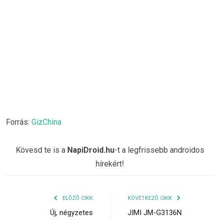
Forrás:
GizChina
Kövesd te is a
NapiDroid.hu
-t a legfrissebb androidos
hírekért!
ELŐZŐ CIKK
KÖVETKEZŐ CIKK
Új, négyzetes
JIMI JM-G3136N