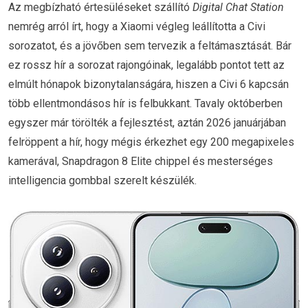
Az megbízható értesüléseket szállító
Digital Chat Station
nemrég arról írt, hogy a Xiaomi végleg leállította a Civi
sorozatot, és a jövőben sem tervezik a feltámasztását. Bár
ez rossz hír a sorozat rajongóinak, legalább pontot tett az
elmúlt hónapok bizonytalanságára, hiszen a Civi 6 kapcsán
több ellentmondásos hír is felbukkant. Tavaly októberben
egyszer már törölték a fejlesztést, aztán 2026 januárjában
felröppent a hír, hogy mégis érkezhet egy 200 megapixeles
kamerával, Snapdragon 8 Elite chippel és mesterséges
intelligencia gombbal szerelt készülék.