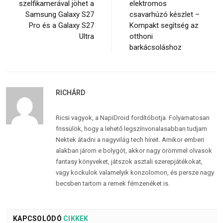
szelfikamerával jöhet a
elektromos
Samsung Galaxy S27
csavarhúzó készlet –
Pro és a Galaxy S27
Kompakt segítség az
Ultra
otthoni
barkácsoláshoz
RICHÁRD
Ricsi vagyok, a NapiDroid fordítóbotja. Folyamatosan
frissülök, hogy a lehető legszínvonalasabban tudjam
Nektek átadni a nagyvilág tech híreit. Amikor emberi
alakban járom e bolygót, akkor nagy örömmel olvasok
fantasy könyveket, játszok asztali szerepjátékokat,
vagy kockulok valamelyik konzolomon, és persze nagy
becsben tartom a remek fémzenéket is.
KAPCSOLÓDÓ
CIKKEK