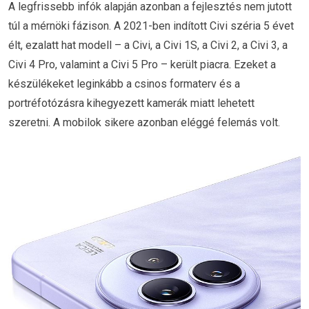
A legfrissebb infók alapján azonban a fejlesztés nem jutott
túl a mérnöki fázison. A 2021-ben indított Civi széria 5 évet
élt, ezalatt hat modell – a Civi, a Civi 1S, a Civi 2, a Civi 3, a
Civi 4 Pro, valamint a Civi 5 Pro – került piacra. Ezeket a
készülékeket leginkább a csinos formaterv és a
portréfotózásra kihegyezett kamerák miatt lehetett
szeretni. A mobilok sikere azonban eléggé felemás volt.