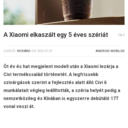
A Xiaomi elkaszált egy 5 éves szériát
0
SZERZŐ:
RICHÁRD
ON
2026-07-07
ANDROID MOBILOK
Öt év és hat megjelent modell után a Xiaomi lezárja a
Civi termékcsalád történetét. A legfrissebb
szivárgások szerint a fejlesztés alatt álló Civi 6
munkálatait végleg leállították, a széria helyét pedig a
nemzetközileg és Kínában is egyszerre debütáló 17T
vonal veszi át.