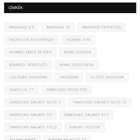
CÍMKÉK
ANDROID 9.0
ANDROID 10
ANDROID FRISSÍTÉS
FACEBOOK MESSENGER
HUAWEI P30
HUAWEI MATE 30 PRO
KÍNAI CUCCOK
KÍNÁBÓL RENDELÉS
KÍNAI TELEFONOK
LEGJOBB OKOSÓRA
OKOSÓRA
OLCSÓ OKOSÓRA
ONEPLUS 7T
SAMSUNG FRISSÍTÉS
SAMSUNG GALAXY NOTE 9
SAMSUNG GALAXY NOTE 10
SAMSUNG GALAXY S9
SAMSUNG GALAXY S10
SAMSUNG GALAXY FOLD
XIAOMI CUCCOK
XIAOMI HÍREK
XIAOMI MI NOTE 10