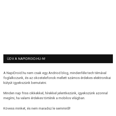
ÜDV A NAPIDROID.HU-N!
A NapiDroid.hu nem csak egy Andriod blog, mindenféle tech témával
foglalkozunk, és az okostelefonok mellett számos érdekes elektronikai
kütyüt igyekszünk bemutatni.
Minden nap friss cikkekkel, hírekkel jelentkezünk, igyekszünk azonnal
megírni, ha valami érdekes történik a mobilos világban.
Kövess minket, és nem maradsz le semmiről!