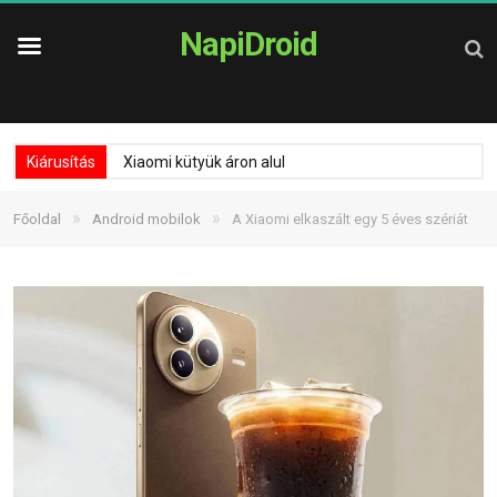
NapiDroid
Kiárusítás
Xiaomi kütyük áron alul
»
»
Főoldal
Android mobilok
A Xiaomi elkaszált egy 5 éves szériát