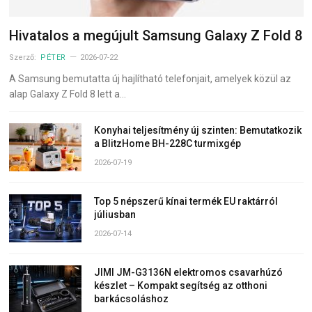
Hivatalos a megújult Samsung Galaxy Z Fold 8
Szerző:
PÉTER
2026-07-22
A Samsung bemutatta új hajlítható telefonjait, amelyek közül az
alap Galaxy Z Fold 8 lett a…
Konyhai teljesítmény új szinten: Bemutatkozik
a BlitzHome BH-228C turmixgép
2026-07-19
Top 5 népszerű kínai termék EU raktárról
júliusban
2026-07-14
JIMI JM-G3136N elektromos csavarhúzó
készlet – Kompakt segítség az otthoni
barkácsoláshoz