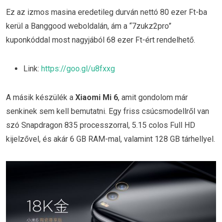
Ez az izmos masina eredetileg durván nettó 80 ezer Ft-ba
kerül a Banggood weboldalán, ám a “7zukz2pro”
kuponkóddal most nagyjából 68 ezer Ft-ért rendelhető.
Link:
https://goo.gl/u8fxxg
A másik készülék a
Xiaomi Mi 6
, amit gondolom már
senkinek sem kell bemutatni. Egy friss csúcsmodellről van
szó Snapdragon 835 processzorral, 5.15 colos Full HD
kijelzővel, és akár 6 GB RAM-mal, valamint 128 GB tárhellyel.