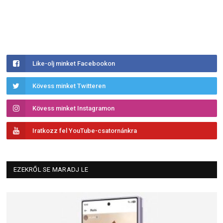
Like-olj minket Facebookon
Kövess minket Twitteren
Kövess minket Instagramon
Iratkozz fel YouTube-csatornánkra
EZEKRŐL SE MARADJ LE