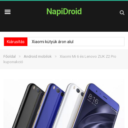
NapiDroid
Kiárusítás
Xiaomi kütyük áron alul
»
»
Főoldal
Android mobilok
Xiaomi Mi 6 és Lenovo ZUK Z2 Pro
kuponakció