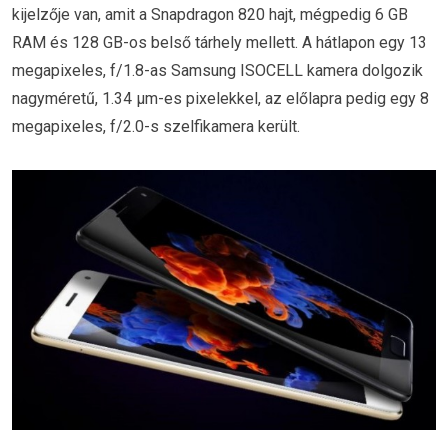
kijelzője van, amit a Snapdragon 820 hajt, mégpedig 6 GB
RAM és 128 GB-os belső tárhely mellett. A hátlapon egy 13
megapixeles, f/1.8-as Samsung ISOCELL kamera dolgozik
nagyméretű, 1.34 μm-es pixelekkel, az előlapra pedig egy 8
megapixeles, f/2.0-s szelfikamera került.