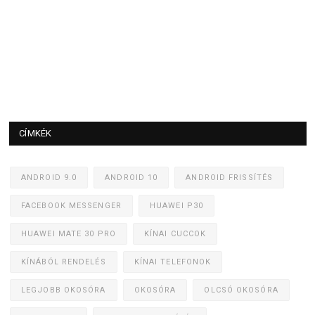
CÍMKÉK
ANDROID 9.0
ANDROID 10
ANDROID FRISSÍTÉS
FACEBOOK MESSENGER
HUAWEI P30
HUAWEI MATE 30 PRO
KÍNAI CUCCOK
KÍNÁBÓL RENDELÉS
KÍNAI TELEFONOK
LEGJOBB OKOSÓRA
OKOSÓRA
OLCSÓ OKOSÓRA