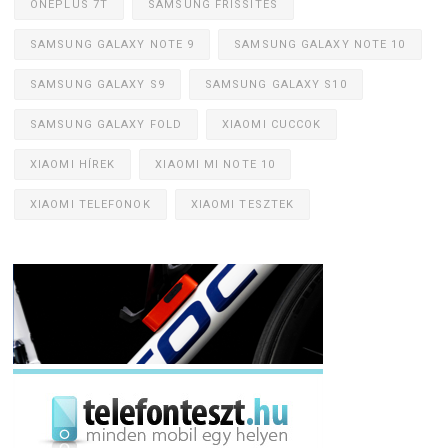
ONEPLUS 7T
SAMSUNG FRISSÍTÉS
SAMSUNG GALAXY NOTE 9
SAMSUNG GALAXY NOTE 10
SAMSUNG GALAXY S9
SAMSUNG GALAXY S10
SAMSUNG GALAXY FOLD
XIAOMI CUCCOK
XIAOMI HÍREK
XIAOMI MI NOTE 10
XIAOMI TELEFONOK
XIAOMI TESZTEK