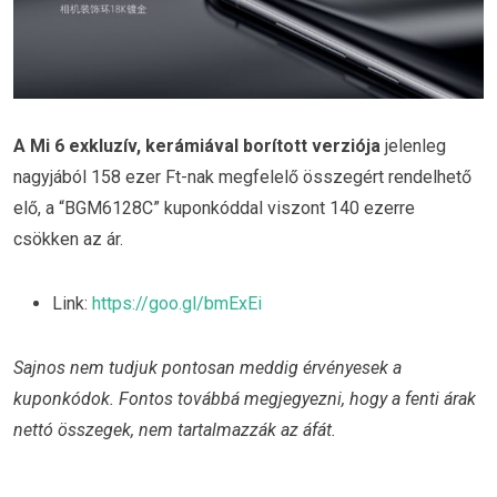
A Mi 6 exkluzív, kerámiával borított verziója
jelenleg
nagyjából 158 ezer Ft-nak megfelelő összegért rendelhető
elő, a “BGM6128C” kuponkóddal viszont 140 ezerre
csökken az ár.
Link:
https://goo.gl/bmExEi
Sajnos nem tudjuk pontosan meddig érvényesek a
kuponkódok. Fontos továbbá megjegyezni, hogy a fenti árak
nettó összegek, nem tartalmazzák az áfát.