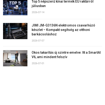
Top 5 népszerű kínai termék EU raktárról
júliusban
2026-07-14
JIMI JM-G3136N elektromos csavarhúzó
készlet – Kompakt segítség az otthoni
barkácsoláshoz
2026-07-07
Okos takarítás új szintre emelve: Itt a SmartAI
V6, ami mindent felszív
2026-07-01