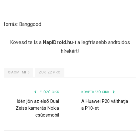
forrás: Banggood
Kövesd te is a
NapiDroid.hu
-t a legfrissebb androidos
hírekért!
XIAOMI MI 6
ZUK Z2 PRO
ELŐZŐ CIKK
KÖVETKEZŐ CIKK
Idén jön az első Dual
A Huawei P20 válthatja
Zeiss kamerás Nokia
a P10-et
csúcsmobil