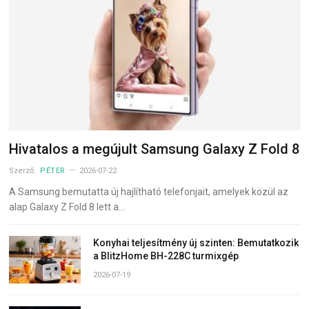
Hivatalos a megújult Samsung Galaxy Z Fold 8
Szerző:
PÉTER
2026-07-22
A Samsung bemutatta új hajlítható telefonjait, amelyek közül az
alap Galaxy Z Fold 8 lett a…
Konyhai teljesítmény új szinten: Bemutatkozik
a BlitzHome BH-228C turmixgép
2026-07-19