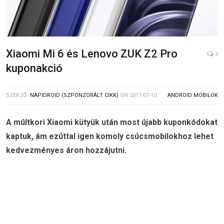
Xiaomi Mi 6 és Lenovo ZUK Z2 Pro
3
kuponakció
SZERZŐ:
NAPIDROID (SZPONZORÁLT CIKK)
ON
2017-07-10
ANDROID MOBILOK
A múltkori Xiaomi kütyük után most újabb kuponkódokat
kaptuk, ám ezúttal igen komoly csúcsmobilokhoz lehet
kedvezményes áron hozzájutni.