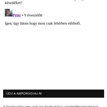
ÜDV A NAPIDROID.HU-N!
A NapiDroid.hu nem csak egy Andriod blog, mindenféle tech témával