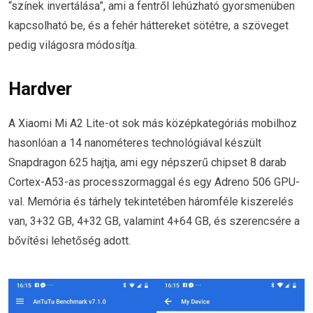
“színek invertálása”, ami a fentről lehúzható gyorsmenüben
kapcsolható be, és a fehér háttereket sötétre, a szöveget
pedig világosra módosítja.
Hardver
A Xiaomi Mi A2 Lite-ot sok más középkategóriás mobilhoz
hasonlóan a 14 nanométeres technológiával készült
Snapdragon 625 hajtja, ami egy népszerű chipset 8 darab
Cortex-A53-as processzormaggal és egy Adreno 506 GPU-
val. Memória és tárhely tekintetében háromféle kiszerelés
van, 3+32 GB, 4+32 GB, valamint 4+64 GB, és szerencsére a
bővítési lehetőség adott.