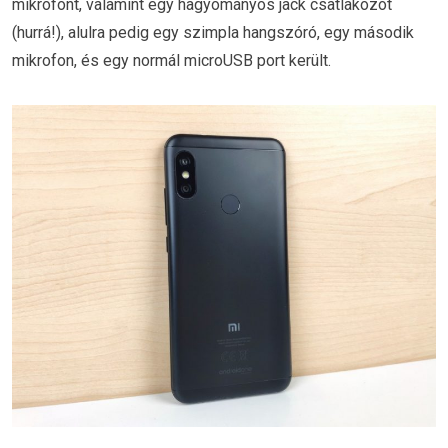
mikrofont, valamint egy hagyományos jack csatlakozót
(hurrá!), alulra pedig egy szimpla hangszóró, egy második
mikrofon, és egy normál microUSB port került.