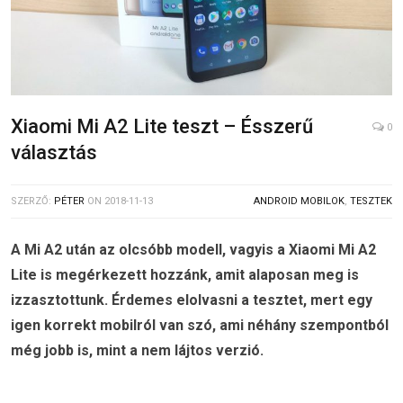
Xiaomi Mi A2 Lite teszt – Ésszerű
0
választás
SZERZŐ:
PÉTER
ON
2018-11-13
ANDROID MOBILOK
,
TESZTEK
A Mi A2 után az olcsóbb modell, vagyis a Xiaomi Mi A2
Lite is megérkezett hozzánk, amit alaposan meg is
izzasztottunk. Érdemes elolvasni a tesztet, mert egy
igen korrekt mobilról van szó, ami néhány szempontból
még jobb is, mint a nem lájtos verzió.