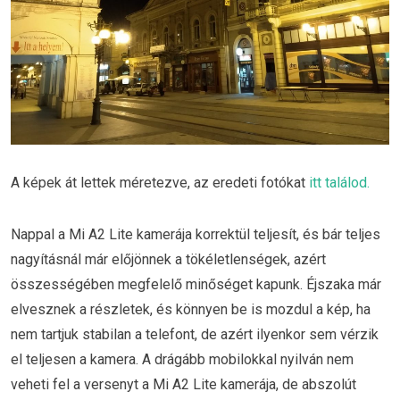
A képek át lettek méretezve, az eredeti fotókat
itt találod.
Nappal a Mi A2 Lite kamerája korrektül teljesít, és bár teljes
nagyításnál már előjönnek a tökéletlenségek, azért
összességében megfelelő minőséget kapunk. Éjszaka már
elvesznek a részletek, és könnyen be is mozdul a kép, ha
nem tartjuk stabilan a telefont, de azért ilyenkor sem vérzik
el teljesen a kamera. A drágább mobilokkal nyilván nem
veheti fel a versenyt a Mi A2 Lite kamerája, de abszolút