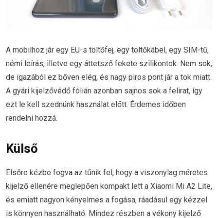
A mobilhoz jár egy EU-s töltőfej, egy töltőkábel, egy SIM-tű,
némi leírás, illetve egy áttetsző fekete szilikontok. Nem sok,
de igazából ez bőven elég, és nagy piros pont jár a tok miatt.
A gyári kijelzővédő fólián azonban sajnos sok a felirat, így
ezt le kell szednünk használat előtt. Érdemes időben
rendelni hozzá.
Külső
Elsőre kézbe fogva az tűnik fel, hogy a viszonylag méretes
kijelző ellenére meglepően kompakt lett a Xiaomi Mi A2 Lite,
és emiatt nagyon kényelmes a fogása, ráadásul egy kézzel
is könnyen használható. Mindez részben a vékony kijelző