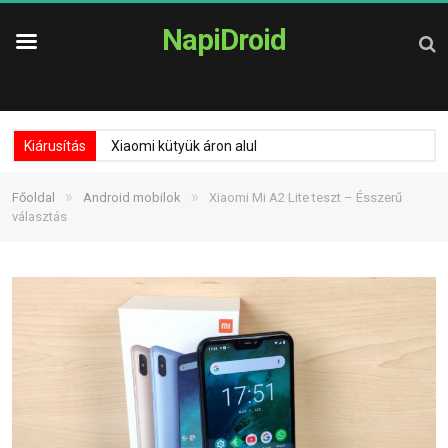
NapiDroid
Kiárusítás
Xiaomi kütyük áron alul
»
»
Főoldal
Android mobilok
Xiaomi Mi A2 Lite teszt – Ésszerű
választás