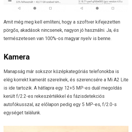
Amit még meg kell említeni, hogy a szoftver kifejezetten
pörgős, akadások nincsenek, nagyon jó használni. Ja, és
természetesen van 100%-os magyar nyelv is benne.
Kamera
Manapság már sokszor középkategóriás telefonokba is
elég korrekt kamerát szerelnek, és szerencsére a Mi A2 Lite
is ide tartozik. A hátlapra egy 12+5 MP-es duál megoldás
került f/2.2-es rekeszértékkel és fázisdetekciós
autofókusszal, az előlapon pedig egy 5 MP-es, f/2.0-s
egységet találunk.