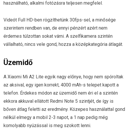
használható, alkalmi fotózásra teljesen megfelel.
Videót Full HD-ben rögzíthetünk 30fps-sel, a minősége
szerintem rendben van, de ennyi pénzért azért nem
érdemes túlzottan sokat várni. A szelfikamera szintén
vállalható, nincs vele gond, hozza a középkategória átlagát.
Üzemidő
A Xiaomi Mi A2 Lite egyik nagy előnye, hogy nem spóroltak
az aksival, egy igen korrekt, 4000 mAh-s telepet kapott a
telefon. Érdekes módon az üzemidő nem éri el a szintén
ekkora akkuval ellátott Redmi Note 5 szintjét, de így is
bőven átlag feletti az eredmény. Közepes használattal gond
nélkül elmegy a mobil 2-3 napot, a 1 nap pedig még
komolyabb nyúzással is meg szokott lenni.