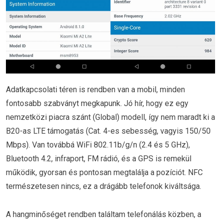
Adatkapcsolati téren is rendben van a mobil, minden
fontosabb szabványt megkapunk. Jó hír, hogy ez egy
nemzetközi piacra szánt (Global) modell, így nem maradt ki a
B20-as LTE támogatás (Cat. 4-es sebesség, vagyis 150/50
Mbps). Van továbbá WiFi 802.11b/g/n (2.4 és 5 GHz),
Bluetooth 4.2, infraport, FM rádió, és a GPS is remekül
működik, gyorsan és pontosan megtalálja a pozíciót. NFC
természetesen nincs, ez a drágább telefonok kiváltsága.
A hangminőséget rendben találtam telefonálás közben, a