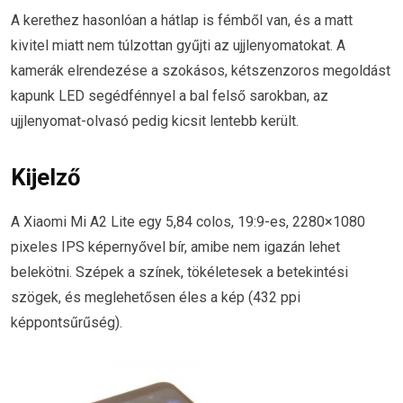
A kerethez hasonlóan a hátlap is fémből van, és a matt
kivitel miatt nem túlzottan gyűjti az ujjlenyomatokat. A
kamerák elrendezése a szokásos, kétszenzoros megoldást
kapunk LED segédfénnyel a bal felső sarokban, az
ujjlenyomat-olvasó pedig kicsit lentebb került.
Kijelző
A Xiaomi Mi A2 Lite egy 5,84 colos, 19:9-es, 2280×1080
pixeles IPS képernyővel bír, amibe nem igazán lehet
belekötni. Szépek a színek, tökéletesek a betekintési
szögek, és meglehetősen éles a kép (432 ppi
képpontsűrűség).