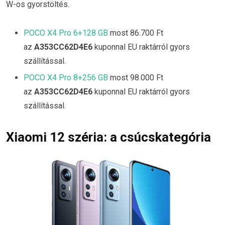
W-os gyorstöltés.
POCO X4 Pro 6+128 GB
most 86.700 Ft
az
A353CC62D4E6
kuponnal EU raktárról gyors
szállítással.
POCO X4 Pro 8+256 GB
most 98.000 Ft
az
A353CC62D4E6
kuponnal EU raktárról gyors
szállítással.
Xiaomi 12 széria: a csúcskategória