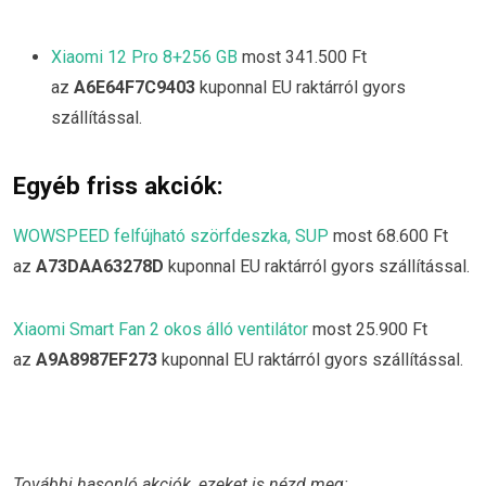
Xiaomi 12 Pro 8+256 GB
most 341.500 Ft
az
A6E64F7C9403
kuponnal EU raktárról gyors
szállítással.
Egyéb friss akciók:
WOWSPEED felfújható szörfdeszka, SUP
most 68.600 Ft
az
A73DAA63278D
kuponnal EU raktárról gyors szállítással.
Xiaomi Smart Fan 2 okos álló ventilátor
most 25.900 Ft
az
A9A8987EF273
kuponnal EU raktárról gyors szállítással.
További hasonló akciók, ezeket is nézd meg: