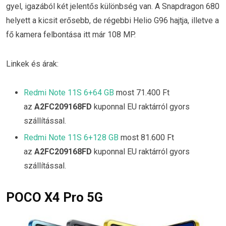
gyel, igazából két jelentős különbség van. A Snapdragon 680
helyett a kicsit erősebb, de régebbi Helio G96 hajtja, illetve a
fő kamera felbontása itt már 108 MP.
Linkek és árak:
Redmi Note 11S 6+64 GB
most 71.400 Ft
az
A2FC209168FD
kuponnal EU raktárról gyors
szállítással.
Redmi Note 11S 6+128 GB
most 81.600 Ft
az
A2FC209168FD
kuponnal EU raktárról gyors
szállítással.
POCO X4 Pro 5G