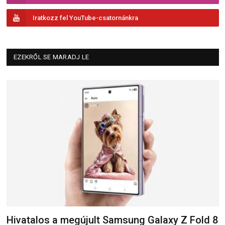
Iratkozz fel YouTube-csatornánkra
EZEKRŐL SE MARADJ LE
Hivatalos a megújult Samsung Galaxy Z Fold 8