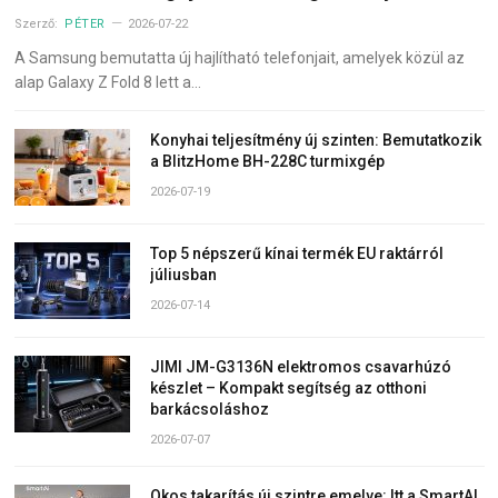
Szerző:
PÉTER
2026-07-22
A Samsung bemutatta új hajlítható telefonjait, amelyek közül az
alap Galaxy Z Fold 8 lett a…
Konyhai teljesítmény új szinten: Bemutatkozik
a BlitzHome BH-228C turmixgép
2026-07-19
Top 5 népszerű kínai termék EU raktárról
júliusban
2026-07-14
JIMI JM-G3136N elektromos csavarhúzó
készlet – Kompakt segítség az otthoni
barkácsoláshoz
2026-07-07
Okos takarítás új szintre emelve: Itt a SmartAI