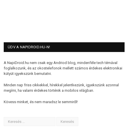
ÜDV A NAPIDROID.HU-N!
A NapiDroid.hu nem csak egy Andriod blog, mindenféle tech témával
foglalkozunk, és az okostelefonok mellett számos érdekes elektronikai
kütyüt igyekszünk bemutatni.
Minden nap friss cikkekkel, hírekkel jelentkezünk, igyekszünk azonnal
megírni, ha valami érdekes történik a mobilos világban.
Kövess minket, és nem maradsz le semmiről!