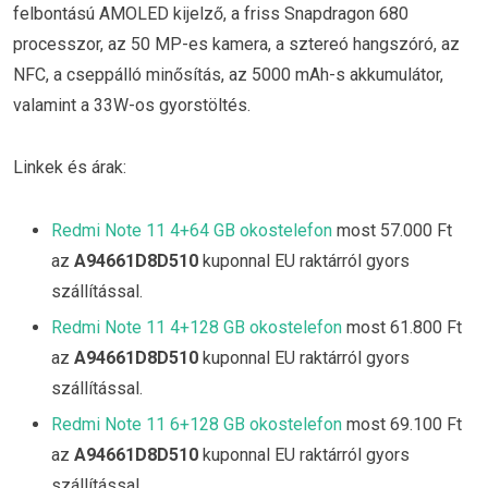
felbontású AMOLED kijelző, a friss Snapdragon 680
processzor, az 50 MP-es kamera, a sztereó hangszóró, az
NFC, a cseppálló minősítás, az 5000 mAh-s akkumulátor,
valamint a 33W-os gyorstöltés.
Linkek és árak:
Redmi Note 11 4+64 GB okostelefon
most 57.000 Ft
az
A94661D8D510
kuponnal EU raktárról gyors
szállítással.
Redmi Note 11 4+128 GB okostelefon
most 61.800 Ft
az
A94661D8D510
kuponnal EU raktárról gyors
szállítással.
Redmi Note 11 6+128 GB okostelefon
most 69.100 Ft
az
A94661D8D510
kuponnal EU raktárról gyors
szállítással.