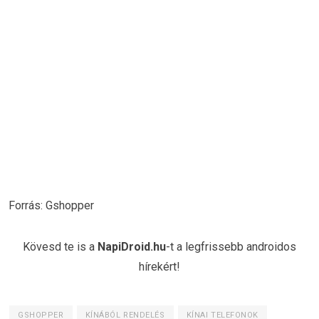
Forrás: Gshopper
Kövesd te is a
NapiDroid.hu
-t a legfrissebb androidos
hírekért!
GSHOPPER
KÍNÁBÓL RENDELÉS
KÍNAI TELEFONOK