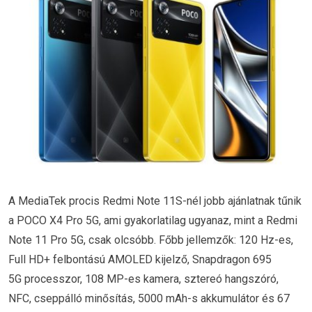
A MediaTek procis Redmi Note 11S-nél jobb ajánlatnak tűnik
a POCO X4 Pro 5G, ami gyakorlatilag ugyanaz, mint a Redmi
Note 11 Pro 5G, csak olcsóbb. Főbb jellemzők: 120 Hz-es,
Full HD+ felbontású AMOLED kijelző, Snapdragon 695
5G processzor, 108 MP-es kamera, sztereó hangszóró,
NFC, cseppálló minősítás, 5000 mAh-s akkumulátor és 67