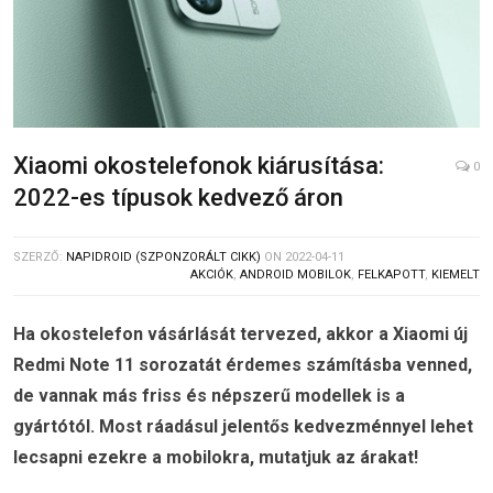
Xiaomi okostelefonok kiárusítása:
0
2022-es típusok kedvező áron
SZERZŐ:
NAPIDROID (SZPONZORÁLT CIKK)
ON
2022-04-11
AKCIÓK
,
ANDROID MOBILOK
,
FELKAPOTT
,
KIEMELT
Ha okostelefon vásárlását tervezed, akkor a Xiaomi új
Redmi Note 11 sorozatát érdemes számításba venned,
de vannak más friss és népszerű modellek is a
gyártótól. Most ráadásul jelentős kedvezménnyel lehet
lecsapni ezekre a mobilokra, mutatjuk az árakat!