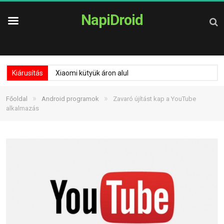
NapiDroid
Kiárusítás
Xiaomi kütyük áron alul
»
»
Főoldal
Android programok
Zavaró újítást kap a YouTube
alkalmazás