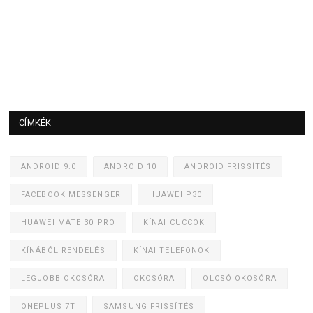
CÍMKÉK
ANDROID 9.0
ANDROID 10
ANDROID FRISSÍTÉS
FACEBOOK MESSENGER
HUAWEI P30
HUAWEI MATE 30 PRO
KÍNAI CUCCOK
KÍNÁBÓL RENDELÉS
KÍNAI TELEFONOK
LEGJOBB OKOSÓRA
OKOSÓRA
OLCSÓ OKOSÓRA
ONEPLUS 7T
SAMSUNG FRISSÍTÉS