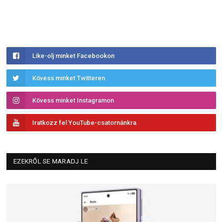
Like-olj minket Facebookon
Kövess minket Twitteren
Kövess minket Instagramon
Iratkozz fel YouTube-csatornánkra
EZEKRŐL SE MARADJ LE