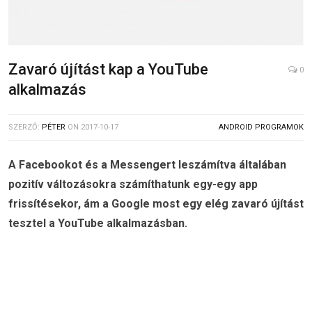
Zavaró újítást kap a YouTube
0
alkalmazás
SZERZŐ:
PÉTER
ON
2017-10-17
ANDROID PROGRAMOK
A Facebookot és a Messengert leszámítva általában
pozitív változásokra számíthatunk egy-egy app
frissítésekor, ám a Google most egy elég zavaró újítást
tesztel a YouTube alkalmazásban.