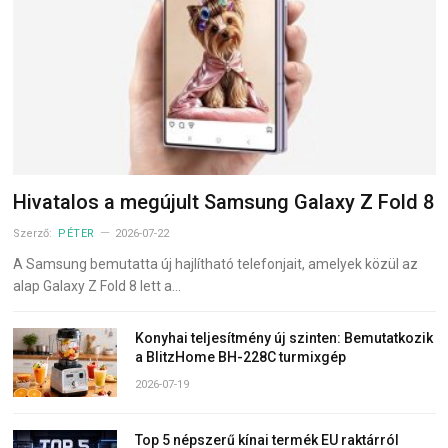
Hivatalos a megújult Samsung Galaxy Z Fold 8
Szerző:
PÉTER
2026-07-22
A Samsung bemutatta új hajlítható telefonjait, amelyek közül az
alap Galaxy Z Fold 8 lett a…
Konyhai teljesítmény új szinten: Bemutatkozik
a BlitzHome BH-228C turmixgép
2026-07-19
Top 5 népszerű kínai termék EU raktárról