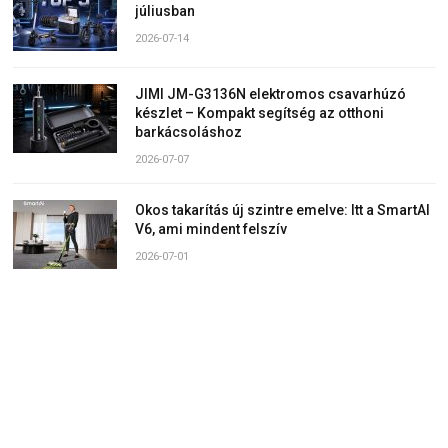
júliusban
2026-07-14
JIMI JM-G3136N elektromos csavarhúzó
készlet – Kompakt segítség az otthoni
barkácsoláshoz
2026-07-07
Okos takarítás új szintre emelve: Itt a SmartAI
V6, ami mindent felszív
2026-07-01