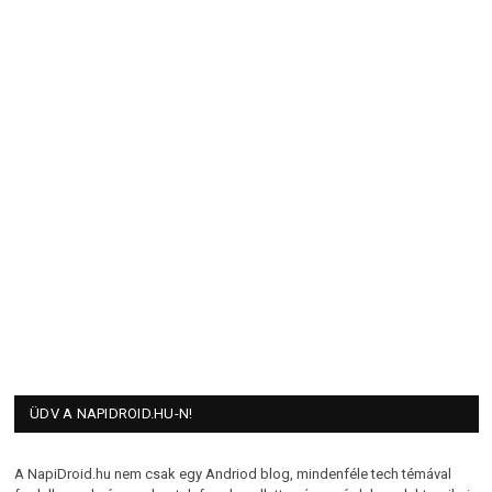
ÜDV A NAPIDROID.HU-N!
A NapiDroid.hu nem csak egy Andriod blog, mindenféle tech témával