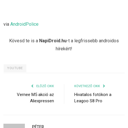
via
AndroidPolice
Kövesd te is a
NapiDroid.hu
-t a legfrissebb androidos
hírekért!
YOUTUBE
ELŐZŐ CIKK
KÖVETKEZŐ CIKK
Vernee M5 akció az
Hivatalos fotókon a
Aliexpressen
Leagoo S8 Pro
PÉTER