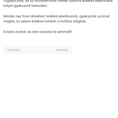
foglalkozunk, és az okostelefonok mellett számos érdekes elektronikai
kütyüt igyekszünk bemutatni.
Minden nap friss cikkekkel, hírekkel jelentkezünk, igyekszünk azonnal
megírni, ha valami érdekes történik a mobilos világban.
Kövess minket, és nem maradsz le semmiről!