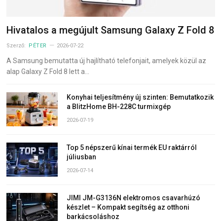
Hivatalos a megújult Samsung Galaxy Z Fold 8
Szerző:
PÉTER
2026-07-22
A Samsung bemutatta új hajlítható telefonjait, amelyek közül az
alap Galaxy Z Fold 8 lett a…
Konyhai teljesítmény új szinten: Bemutatkozik
a BlitzHome BH-228C turmixgép
2026-07-19
Top 5 népszerű kínai termék EU raktárról
júliusban
2026-07-14
JIMI JM-G3136N elektromos csavarhúzó
készlet – Kompakt segítség az otthoni
barkácsoláshoz