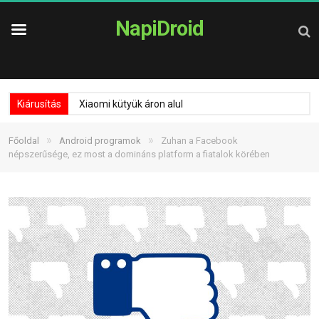
NapiDroid
Kiárusítás
Xiaomi kütyük áron alul
»
»
Főoldal
Android programok
Zuhan a Facebook
népszerűsége, ez most a domináns platform a fiatalok körében