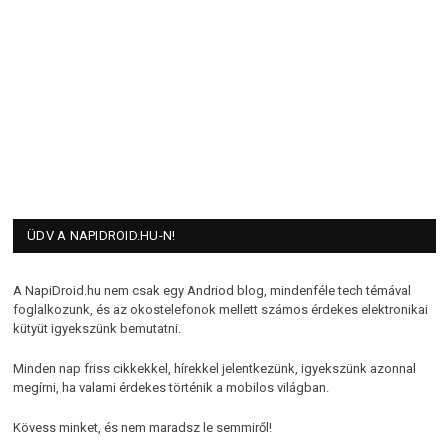
ÜDV A NAPIDROID.HU-N!
A NapiDroid.hu nem csak egy Andriod blog, mindenféle tech témával
foglalkozunk, és az okostelefonok mellett számos érdekes elektronikai
kütyüt igyekszünk bemutatni.
Minden nap friss cikkekkel, hírekkel jelentkezünk, igyekszünk azonnal
megírni, ha valami érdekes történik a mobilos világban.
Kövess minket, és nem maradsz le semmiről!