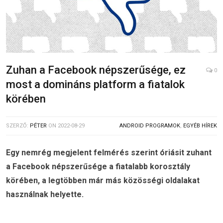
Zuhan a Facebook népszerűsége, ez
0
most a domináns platform a fiatalok
körében
SZERZŐ:
PÉTER
ON
2022-08-29
ANDROID PROGRAMOK
,
EGYÉB HÍREK
Egy nemrég megjelent felmérés szerint óriásit zuhant
a Facebook népszerűsége a fiatalabb korosztály
körében, a legtöbben már más közösségi oldalakat
használnak helyette.