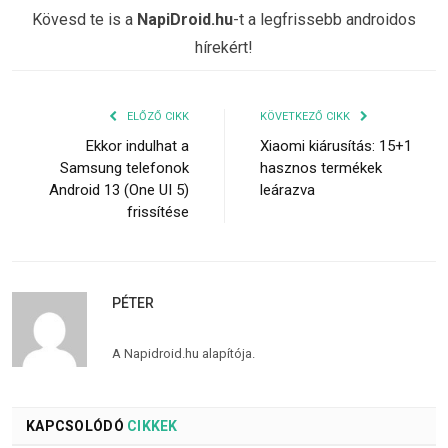
Kövesd te is a
NapiDroid.hu
-t a legfrissebb androidos
hírekért!
ELŐZŐ CIKK
KÖVETKEZŐ CIKK
Ekkor indulhat a
Xiaomi kiárusítás: 15+1
Samsung telefonok
hasznos termékek
Android 13 (One UI 5)
leárazva
frissítése
PÉTER
A Napidroid.hu alapítója.
KAPCSOLÓDÓ
CIKKEK