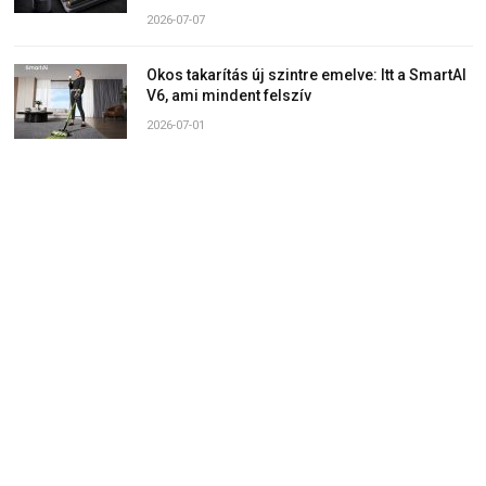
2026-07-07
Okos takarítás új szintre emelve: Itt a SmartAI
V6, ami mindent felszív
2026-07-01