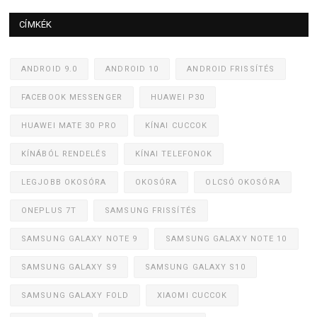
CÍMKÉK
ANDROID 9.0
ANDROID 10
ANDROID FRISSÍTÉS
FACEBOOK MESSENGER
HUAWEI P30
HUAWEI MATE 30 PRO
KÍNAI CUCCOK
KÍNÁBÓL RENDELÉS
KÍNAI TELEFONOK
LEGJOBB OKOSÓRA
OKOSÓRA
OLCSÓ OKOSÓRA
ONEPLUS 7T
SAMSUNG FRISSÍTÉS
SAMSUNG GALAXY NOTE 9
SAMSUNG GALAXY NOTE 10
SAMSUNG GALAXY S9
SAMSUNG GALAXY S10
SAMSUNG GALAXY FOLD
XIAOMI CUCCOK