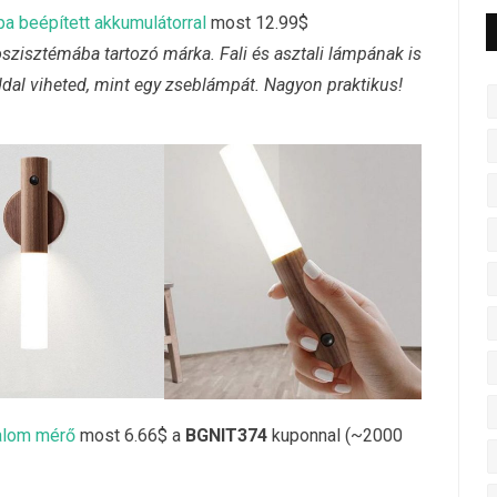
mpa beépített akkumulátorral
most 12.99$
szisztémába tartozó márka. Fali és asztali lámpának is
dal viheted, mint egy zseblámpát. Nagyon praktikus!
alom mérő
most 6.66$ a
BGNIT374
kuponnal (~2000