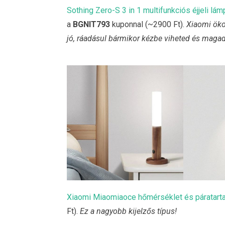
Sothing Zero-S 3 in 1 multifunkciós éjjeli lá
a
BGNIT793
kuponnal (~2900 Ft).
Xiaomi öko
jó, ráadásul bármikor kézbe viheted és magad
Xiaomi Miaomiaoce hőmérséklet és páratart
Ft).
Ez a nagyobb kijelzős típus!