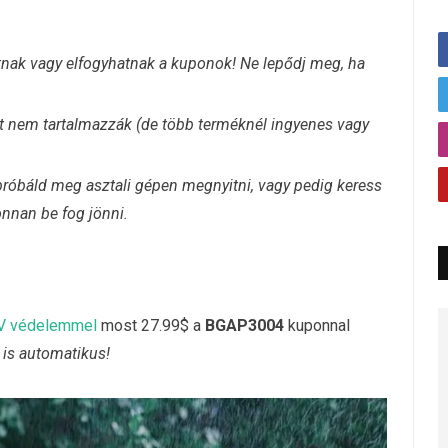
hatnak vagy elfogyhatnak a kuponok! Ne lepődj meg, ha
díját nem tartalmazzák (de több terméknél ingyenes vagy
próbáld meg asztali gépen megnyitni, vagy pedig keress
onnan be fog jönni.
UV védelemmel
most 27.99$ a
BGAP3004
kuponnal
 is automatikus!