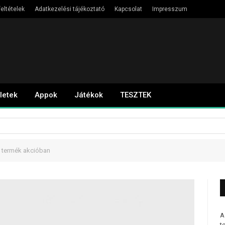
eltételek
Adatkezelési tájékoztató
Kapcsolat
Impresszum
letek
Appok
Játékok
TESZTEK
 termék akcióban
A
t