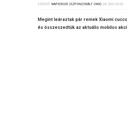
SZERZŐ:
NAPIDROID (SZPONZORÁLT CIKK)
ON
2021-05-02
Megint leáraztak pár remek Xiaomi cucc
és összeszedtük az aktuális mobilos akci