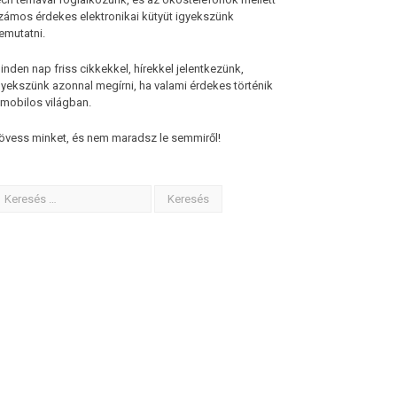
zámos érdekes elektronikai kütyüt igyekszünk
emutatni.
inden nap friss cikkekkel, hírekkel jelentkezünk,
gyekszünk azonnal megírni, ha valami érdekes történik
 mobilos világban.
övess minket, és nem maradsz le semmiről!