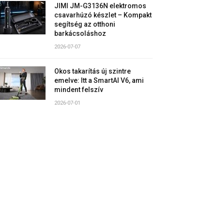
JIMI JM-G3136N elektromos
csavarhúzó készlet – Kompakt
segítség az otthoni
barkácsoláshoz
2026-07-07
Okos takarítás új szintre
emelve: Itt a SmartAI V6, ami
mindent felszív
2026-07-01