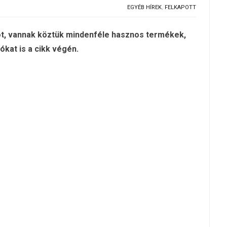
EGYÉB HÍREK
,
FELKAPOTT
ot, vannak köztük mindenféle hasznos termékek,
ókat is a cikk végén.