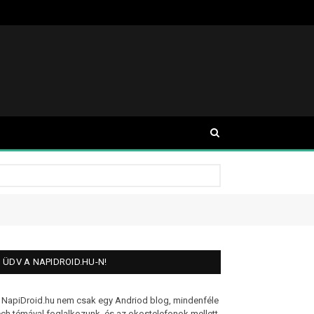
ÜDV A NAPIDROID.HU-N!
 NapiDroid.hu nem csak egy Andriod blog, mindenféle
ech témával foglalkozunk, és az okostelefonok mellett