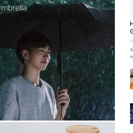
H
G
S
A
a