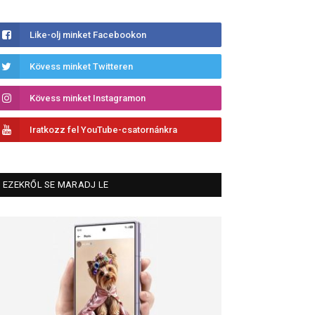
Like-olj minket Facebookon
Kövess minket Twitteren
Kövess minket Instagramon
Iratkozz fel YouTube-csatornánkra
EZEKRŐL SE MARADJ LE