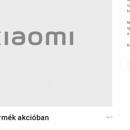
s
b
M
i
a
K
ermék akcióban
0