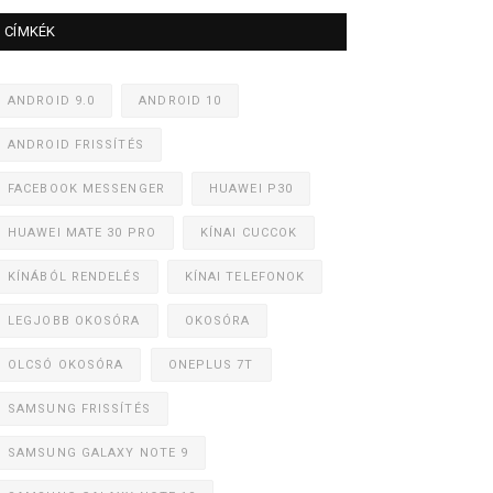
CÍMKÉK
ANDROID 9.0
ANDROID 10
ANDROID FRISSÍTÉS
FACEBOOK MESSENGER
HUAWEI P30
HUAWEI MATE 30 PRO
KÍNAI CUCCOK
KÍNÁBÓL RENDELÉS
KÍNAI TELEFONOK
LEGJOBB OKOSÓRA
OKOSÓRA
OLCSÓ OKOSÓRA
ONEPLUS 7T
SAMSUNG FRISSÍTÉS
SAMSUNG GALAXY NOTE 9