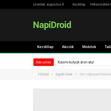
szombat, augusztus 8
Kezdőlap
Felhasználási f
NapiDroid
Kezdőlap
Akciók
Mobilok
Tab
Kiárusítás
Xiaomi kütyük áron alul
»
»
Főoldal
Egyéb hírek
10+1 népszerű Xiaomi