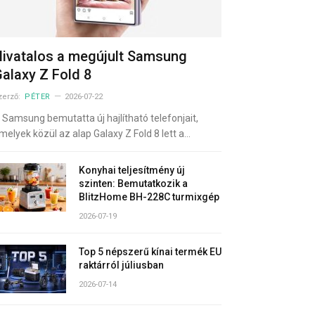
ivatalos a megújult Samsung
alaxy Z Fold 8
zerző:
PÉTER
2026-07-22
 Samsung bemutatta új hajlítható telefonjait,
melyek közül az alap Galaxy Z Fold 8 lett a…
Konyhai teljesítmény új
szinten: Bemutatkozik a
BlitzHome BH-228C turmixgép
2026-07-19
Top 5 népszerű kínai termék EU
raktárról júliusban
2026-07-14