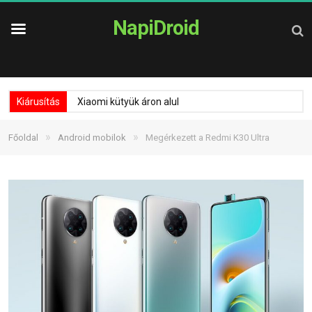
NapiDroid
Kiárusítás
Xiaomi kütyük áron alul
»
»
Főoldal
Android mobilok
Megérkezett a Redmi K30 Ultra