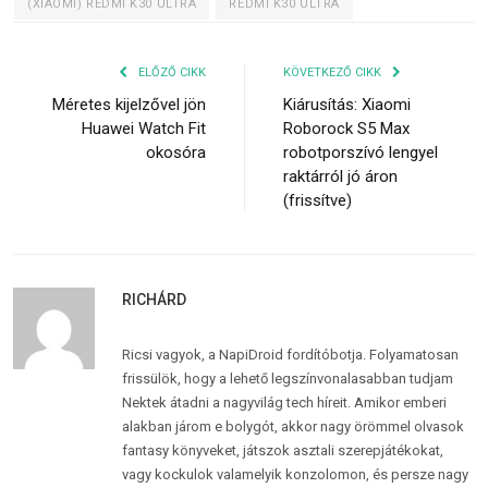
(XIAOMI) REDMI K30 ULTRA
REDMI K30 ULTRA
ELŐZŐ CIKK
KÖVETKEZŐ CIKK
Méretes kijelzővel jön
Kiárusítás: Xiaomi
Huawei Watch Fit
Roborock S5 Max
okosóra
robotporszívó lengyel
raktárról jó áron
(frissítve)
RICHÁRD
Ricsi vagyok, a NapiDroid fordítóbotja. Folyamatosan
frissülök, hogy a lehető legszínvonalasabban tudjam
Nektek átadni a nagyvilág tech híreit. Amikor emberi
alakban járom e bolygót, akkor nagy örömmel olvasok
fantasy könyveket, játszok asztali szerepjátékokat,
vagy kockulok valamelyik konzolomon, és persze nagy