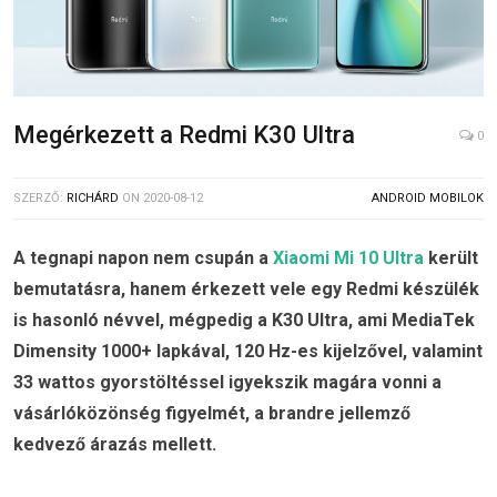
Megérkezett a Redmi K30 Ultra
0
SZERZŐ:
RICHÁRD
ON
2020-08-12
ANDROID MOBILOK
A tegnapi napon nem csupán a
Xiaomi Mi 10 Ultra
került
bemutatásra, hanem érkezett vele egy Redmi készülék
is hasonló névvel, mégpedig a K30 Ultra, ami MediaTek
Dimensity 1000+ lapkával, 120 Hz-es kijelzővel, valamint
33 wattos gyorstöltéssel igyekszik magára vonni a
vásárlóközönség figyelmét, a brandre jellemző
kedvező árazás mellett.