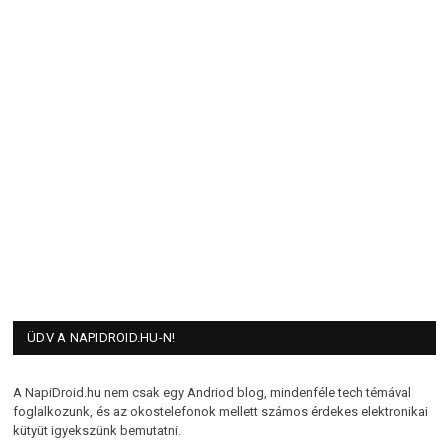
ÜDV A NAPIDROID.HU-N!
A NapiDroid.hu nem csak egy Andriod blog, mindenféle tech témával
foglalkozunk, és az okostelefonok mellett számos érdekes elektronikai
kütyüt igyekszünk bemutatni.