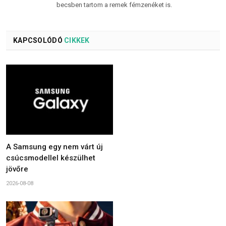
becsben tartom a remek fémzenéket is.
KAPCSOLÓDÓ
CIKKEK
A Samsung egy nem várt új
csúcsmodellel készülhet
jövőre
2026-08-08