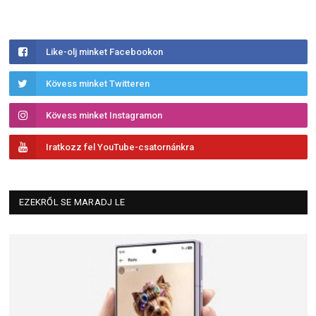
Like-olj minket Facebookon
Kövess minket Twitteren
Kövess minket Instagramon
Iratkozz fel YouTube-csatornánkra
EZEKRŐL SE MARADJ LE