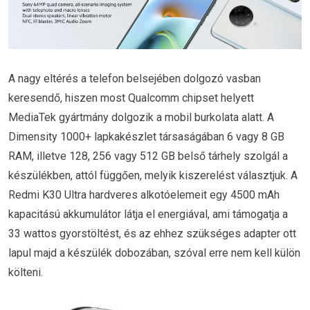
A nagy eltérés a telefon belsejében dolgozó vasban
keresendő, hiszen most Qualcomm chipset helyett
MediaTek gyártmány dolgozik a mobil burkolata alatt. A
Dimensity 1000+ lapkakészlet társaságában 6 vagy 8 GB
RAM, illetve 128, 256 vagy 512 GB belső tárhely szolgál a
készülékben, attól függően, melyik kiszerelést választjuk. A
Redmi K30 Ultra hardveres alkotóelemeit egy 4500 mAh
kapacitású akkumulátor látja el energiával, ami támogatja a
33 wattos gyorstöltést, és az ehhez szükséges adapter ott
lapul majd a készülék dobozában, szóval erre nem kell külön
költeni.