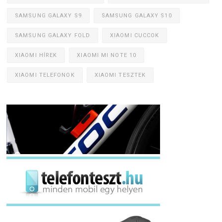
SAMSUNG GALAXY S9
SAMSUNG GALAXY S10
SAMSUNG GALAXY FOLD
XIAOMI CUCCOK
XIAOMI HÍREK
XIAOMI MI NOTE 10
XIAOMI TELEFONOK
XIAOMI TESZTEK