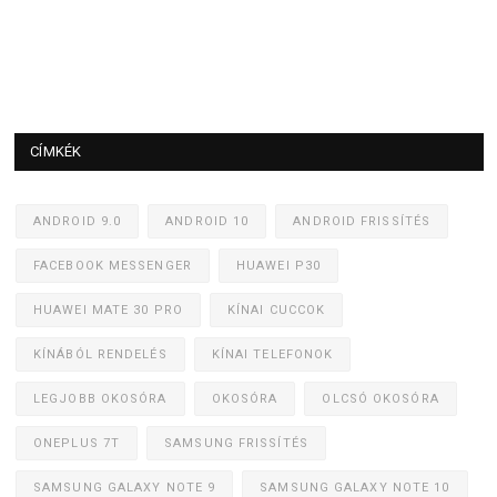
CÍMKÉK
ANDROID 9.0
ANDROID 10
ANDROID FRISSÍTÉS
FACEBOOK MESSENGER
HUAWEI P30
HUAWEI MATE 30 PRO
KÍNAI CUCCOK
KÍNÁBÓL RENDELÉS
KÍNAI TELEFONOK
LEGJOBB OKOSÓRA
OKOSÓRA
OLCSÓ OKOSÓRA
ONEPLUS 7T
SAMSUNG FRISSÍTÉS
SAMSUNG GALAXY NOTE 9
SAMSUNG GALAXY NOTE 10