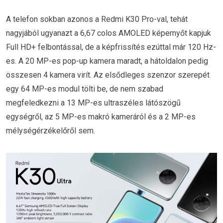
A telefon sokban azonos a Redmi K30 Pro-val, tehát
nagyjából ugyanazt a 6,67 colos AMOLED képernyőt kapjuk
Full HD+ felbontással, de a képfrissítés ezúttal már 120 Hz-
es. A 20 MP-es pop-up kamera maradt, a hátoldalon pedig
összesen 4 kamera virít. Az elsődleges szenzor szerepét
egy 64 MP-es modul tölti be, de nem szabad
megfeledkezni a 13 MP-es ultraszéles látószögű
egységről, az 5 MP-es makró kameráról és a 2 MP-es
mélységérzékelőről sem.