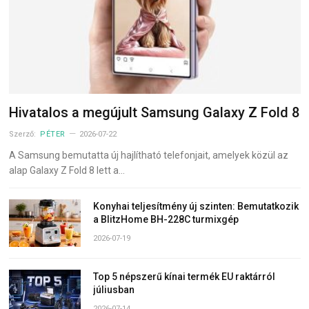
Hivatalos a megújult Samsung Galaxy Z Fold 8
Szerző:
PÉTER
2026-07-22
A Samsung bemutatta új hajlítható telefonjait, amelyek közül az
alap Galaxy Z Fold 8 lett a…
Konyhai teljesítmény új szinten: Bemutatkozik
a BlitzHome BH-228C turmixgép
2026-07-19
Top 5 népszerű kínai termék EU raktárról
júliusban
2026-07-14