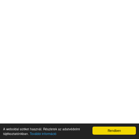
A weboldal sütiket használ. Részletek az adatvédelmi
Rendben
ÜDV A NAPIDROID.HU-N!
tájékoztatónkban.
További információ