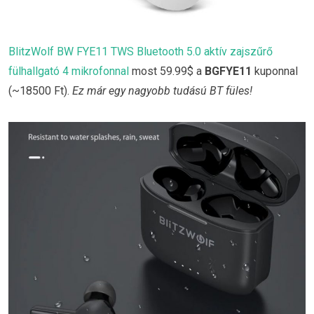
BlitzWolf BW FYE11 TWS Bluetooth 5.0 aktív zajszűrő
fülhallgató 4 mikrofonnal
most 59.99$ a
BGFYE11
kuponnal
(~18500 Ft).
Ez már egy nagyobb tudású BT füles!