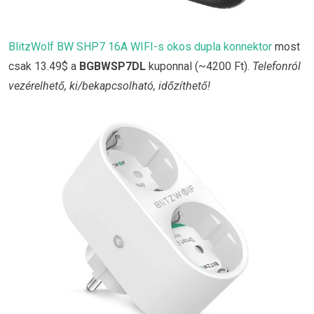
BlitzWolf BW SHP7 16A WIFI-s okos dupla konnektor
most
csak 13.49$ a
BGBWSP7DL
kuponnal (~4200 Ft).
Telefonról
vezérelhető, ki/bekapcsolható, időzíthető!