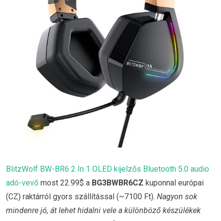
BlitzWolf BW-BR6 2 In 1 OLED kijelzős Bluetooth 5.0 audio
adó-vevő
most 22.99$ a
BG3BWBR6CZ
kuponnal európai
(CZ) raktárról gyors szállítással (~7100 Ft).
Nagyon sok
mindenre jó, át lehet hidalni vele a különböző készülékek