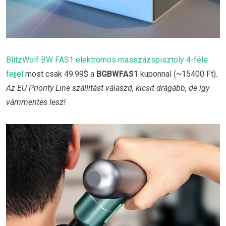
BlitzWolf BW FAS1 elektromos masszázspisztoly 4-féle
fejjel
most csak 49.99$ a
BGBWFAS1
kuponnal (~15400 Ft).
Az EU Priority Line szállítást válaszd, kicsit drágább, de így
vámmentes lesz!