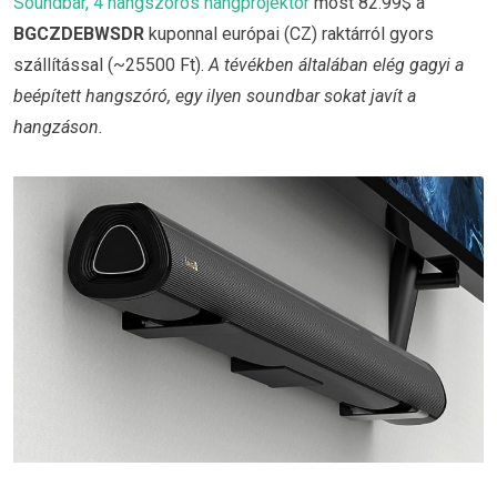
Soundbar, 4 hangszórós hangprojektor
most 82.99$ a
BGCZDEBWSDR
kuponnal európai (CZ) raktárról gyors
szállítással (~25500 Ft).
A tévékben általában elég gagyi a
beépített hangszóró, egy ilyen soundbar sokat javít a
hangzáson.