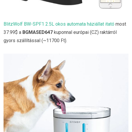
BlitzWolf BW-SPF1 2.5L okos automata háziállat itató
most
37.99$ a
BGMASED647
kuponnal európai (CZ) raktárról
gyors szállítással (~11700 Ft).