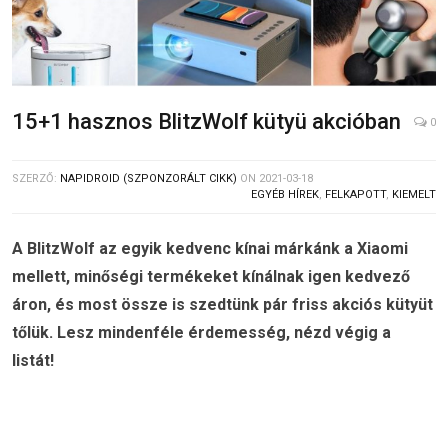
15+1 hasznos BlitzWolf kütyü akcióban
0
SZERZŐ:
NAPIDROID (SZPONZORÁLT CIKK)
ON
2021-03-18
EGYÉB HÍREK
,
FELKAPOTT
,
KIEMELT
A BlitzWolf az egyik kedvenc kínai márkánk a Xiaomi
mellett, minőségi termékeket kínálnak igen kedvező
áron, és most össze is szedtünk pár friss akciós kütyüt
tőlük. Lesz mindenféle érdemesség, nézd végig a
listát!