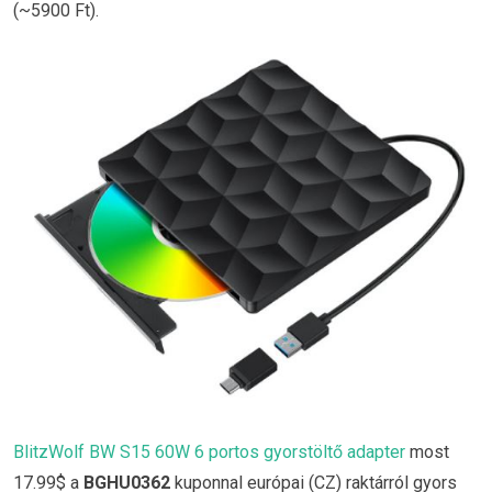
(~5900 Ft).
BlitzWolf BW S15 60W 6 portos gyorstöltő adapter
most
17.99$ a
BGHU0362
kuponnal európai (CZ) raktárról gyors