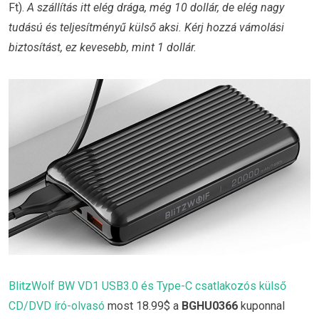
Ft).
A szállítás itt elég drága, még 10 dollár, de elég nagy
tudású és teljesítményű külső aksi. Kérj hozzá vámolási
biztosítást, ez kevesebb, mint 1 dollár.
BlitzWolf BW VD1 USB3.0 és Type-C csatlakozós külső
CD/DVD író-olvasó
most 18.99$ a
BGHU0366
kuponnal