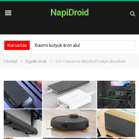
NapiDroid
Kiárusítás
Xiaomi kütyük áron alul
»
»
Főoldal
Egyéb hírek
15+1 hasznos BlitzWolf kütyü akcióban