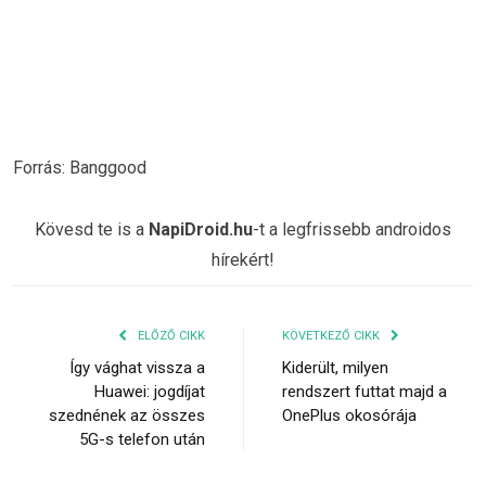
Forrás: Banggood
Kövesd te is a
NapiDroid.hu
-t a legfrissebb androidos
hírekért!
ELŐZŐ CIKK
KÖVETKEZŐ CIKK
Így vághat vissza a
Kiderült, milyen
Huawei: jogdíjat
rendszert futtat majd a
szednének az összes
OnePlus okosórája
5G-s telefon után