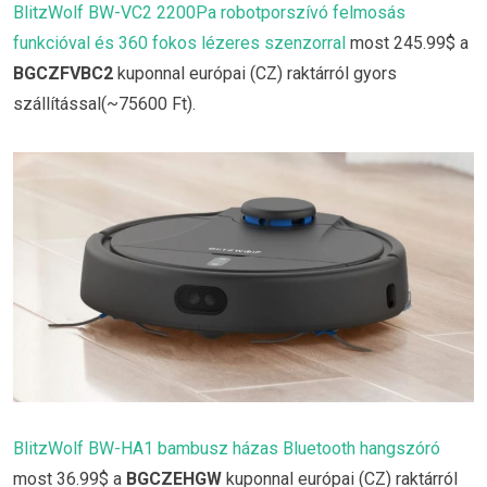
BlitzWolf BW-VC2 2200Pa robotporszívó felmosás
funkcióval és 360 fokos lézeres szenzorral
most 245.99$ a
BGCZFVBC2
kuponnal európai (CZ) raktárról gyors
szállítással(~75600 Ft).
BlitzWolf BW-HA1 bambusz házas Bluetooth hangszóró
most 36.99$ a
BGCZEHGW
kuponnal európai (CZ) raktárról