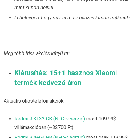
mint kupon nélkül.
Lehetséges, hogy már nem az összes kupon működik!
Még több friss akciós kütyü itt:
Kiárusítás: 15+1 hasznos Xiaomi
termék kedvező áron
Aktuális okostelefon akciók:
Redmi 9 3+32 GB (NFC-s verzió)
most 109.99$
villámakcióban (~32700 Ft).
Redmi 9 4+64 GB (NFC-s verzió)
most csak 119.99$