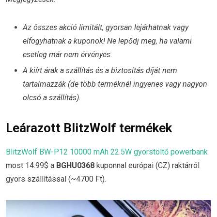
Az összes akció limitált, gyorsan lejárhatnak vagy
elfogyhatnak a kuponok! Ne lepődj meg, ha valami
esetleg már nem érvényes.
A kiírt árak a szállítás és a biztosítás díját nem
tartalmazzák (de több terméknél ingyenes vagy nagyon
olcsó a szállítás).
Leárazott BlitzWolf termékek
BlitzWolf BW-P12 10000 mAh 22.5W gyorstöltő powerbank
most 14.99$ a
BGHU0368
kuponnal európai (CZ) raktárról
gyors szállítással (~4700 Ft).