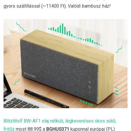
gyors szállítással (~11400 Ft).
Valódi bambusz ház!
BlitzWolf BW-AF1 olaj nélküli, légkeveréses okos sütő,
fritőz
most 88.99$ a
BGHU0371
kuponnal európai (PL)