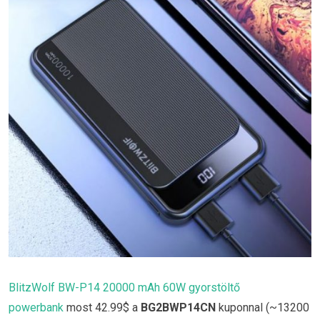
BlitzWolf BW-P14 20000 mAh 60W gyorstöltő
powerbank
most 42.99$ a
BG2BWP14CN
kuponnal (~13200