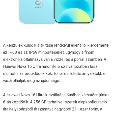
A készülék külső kialakítása rendkívül ellenálló, kiérdemelte
az IP68 és az IP69 minősítéseket, úgyhogy a finom
elektronika oltalmazva van a vízzel és a porral szemben. A
Huawei Nova 16 Ultra háromféle színváltozatban lesz
elérhető, az érdeklődők kék, fehér és fekete árnyalatokban
vásárolhatják meg az újdonságot.
A Huawei Nova 16 Ultra kiszállítása Kínában várhatóan június
6-án kezdődik. A 256 GB tárhellyel szerelt alapkonfiguráció
ára helyi pénzből átszámítva nagyjából 211 ezer forint, a