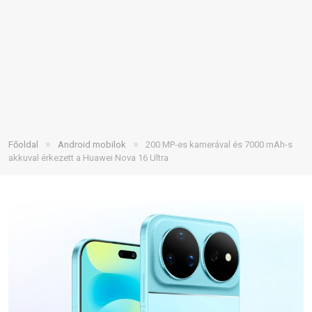
»
»
Főoldal
Android mobilok
200 MP-es kamerával és 7000 mAh-s
akkuval érkezett a Huawei Nova 16 Ultra