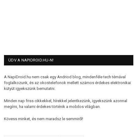
ÜDV A NAPIDROID.HU-N!
A NapiDroid.hu nem csak egy Andriod blog, mindenféle tech témával
foglalkozunk, és az okostelefonok mellett számos érdekes elektronikai
kütyüt igyekszünk bemutatni.
Minden nap friss cikkekkel, hírekkel jelentkezünk, igyekszünk azonnal
megírni, ha valami érdekes történik a mobilos világban.
Kövess minket, és nem maradsz le semmiről!