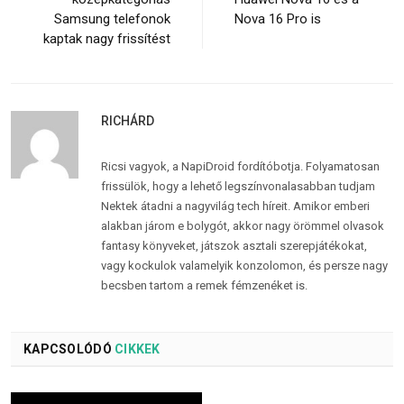
Samsung telefonok
Nova 16 Pro is
kaptak nagy frissítést
RICHÁRD
Ricsi vagyok, a NapiDroid fordítóbotja. Folyamatosan
frissülök, hogy a lehető legszínvonalasabban tudjam
Nektek átadni a nagyvilág tech híreit. Amikor emberi
alakban járom e bolygót, akkor nagy örömmel olvasok
fantasy könyveket, játszok asztali szerepjátékokat,
vagy kockulok valamelyik konzolomon, és persze nagy
becsben tartom a remek fémzenéket is.
KAPCSOLÓDÓ
CIKKEK