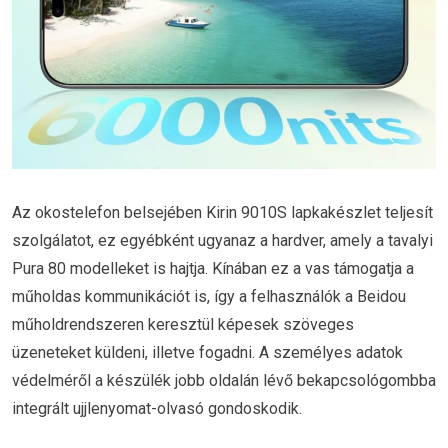
Az okostelefon belsejében Kirin 9010S lapkakészlet teljesít
szolgálatot, ez egyébként ugyanaz a hardver, amely a tavalyi
Pura 80 modelleket is hajtja. Kínában ez a vas támogatja a
műholdas kommunikációt is, így a felhasználók a Beidou
műholdrendszeren keresztül képesek szöveges
üzeneteket küldeni, illetve fogadni. A személyes adatok
védelméről a készülék jobb oldalán lévő bekapcsológombba
integrált ujjlenyomat-olvasó gondoskodik.