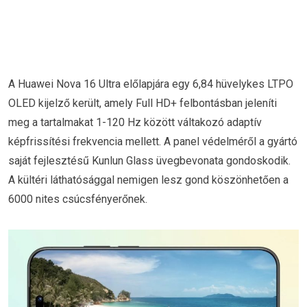
A Huawei Nova 16 Ultra előlapjára egy 6,84 hüvelykes LTPO
OLED kijelző került, amely Full HD+ felbontásban jeleníti
meg a tartalmakat 1-120 Hz között váltakozó adaptív
képfrissítési frekvencia mellett. A panel védelméről a gyártó
saját fejlesztésű Kunlun Glass üvegbevonata gondoskodik.
A kültéri láthatósággal nemigen lesz gond köszönhetően a
6000 nites csúcsfényerőnek.