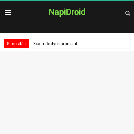
NapiDroid
Kiárusítás
Xiaomi kütyük áron alul