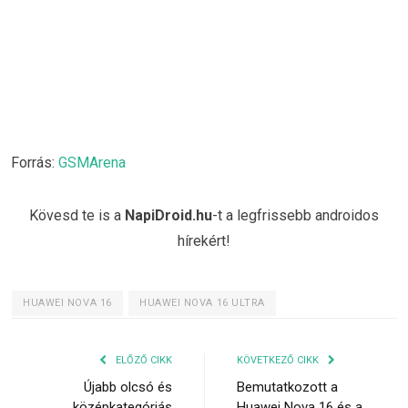
Forrás:
GSMArena
Kövesd te is a
NapiDroid.hu
-t a legfrissebb androidos
hírekért!
HUAWEI NOVA 16
HUAWEI NOVA 16 ULTRA
ELŐZŐ CIKK
KÖVETKEZŐ CIKK
Újabb olcsó és
Bemutatkozott a
középkategóriás
Huawei Nova 16 és a