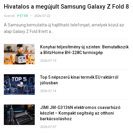
Hivatalos a megújult Samsung Galaxy Z Fold 8
Szerző:
PÉTER
2026-07-22
A Samsung bemutatta új hajlítható telefonjait, amelyek közül az
alap Galaxy Z Fold 8 lett a…
Konyhai teljesítmény új szinten: Bemutatkozik
a BlitzHome BH-228C turmixgép
2026-07-19
Top 5 népszerű kínai termék EU raktárról
júliusban
2026-07-14
JIMI JM-G3136N elektromos csavarhúzó
készlet – Kompakt segítség az otthoni
barkácsoláshoz
2026-07-07