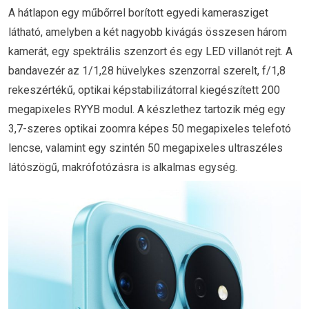
A hátlapon egy műbőrrel borított egyedi kamerasziget
látható, amelyben a két nagyobb kivágás összesen három
kamerát, egy spektrális szenzort és egy LED villanót rejt. A
bandavezér az 1/1,28 hüvelykes szenzorral szerelt, f/1,8
rekeszértékű, optikai képstabilizátorral kiegészített 200
megapixeles RYYB modul. A készlethez tartozik még egy
3,7-szeres optikai zoomra képes 50 megapixeles telefotó
lencse, valamint egy szintén 50 megapixeles ultraszéles
látószögű, makrófotózásra is alkalmas egység.