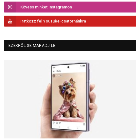
Kövess minket Instagramon
Iratkozz fel YouTube-csatornánkra
EZEKRŐL SE MARADJ LE