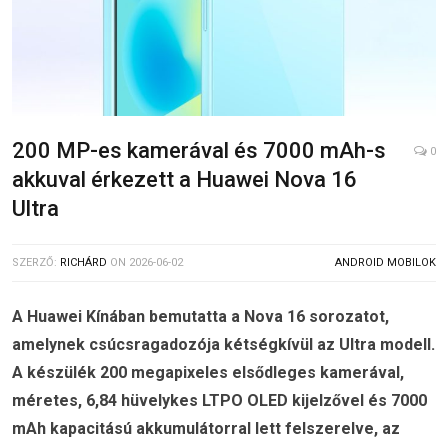
200 MP-es kamerával és 7000 mAh-s
0
akkuval érkezett a Huawei Nova 16
Ultra
SZERZŐ:
RICHÁRD
ON
2026-06-02
ANDROID MOBILOK
A Huawei Kínában bemutatta a Nova 16 sorozatot,
amelynek csúcsragadozója kétségkívül az Ultra modell.
A készülék 200 megapixeles elsődleges kamerával,
méretes, 6,84 hüvelykes LTPO OLED kijelzővel és 7000
mAh kapacitású akkumulátorral lett felszerelve, az