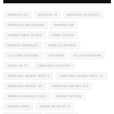
ANDROID 9.0
ANDROID 10
ANDROID FRISSÍTÉS
FACEBOOK MESSENGER
HUAWEI P30
HUAWEI MATE 30 PRO
KÍNAI CUCCOK
KÍNÁBÓL RENDELÉS
KÍNAI TELEFONOK
LEGJOBB OKOSÓRA
OKOSÓRA
OLCSÓ OKOSÓRA
ONEPLUS 7T
SAMSUNG FRISSÍTÉS
SAMSUNG GALAXY NOTE 9
SAMSUNG GALAXY NOTE 10
SAMSUNG GALAXY S9
SAMSUNG GALAXY S10
SAMSUNG GALAXY FOLD
XIAOMI CUCCOK
XIAOMI HÍREK
XIAOMI MI NOTE 10