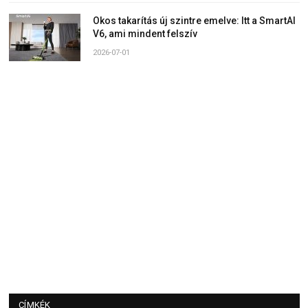
Okos takarítás új szintre emelve: Itt a SmartAI
V6, ami mindent felszív
2026-07-01
CÍMKÉK