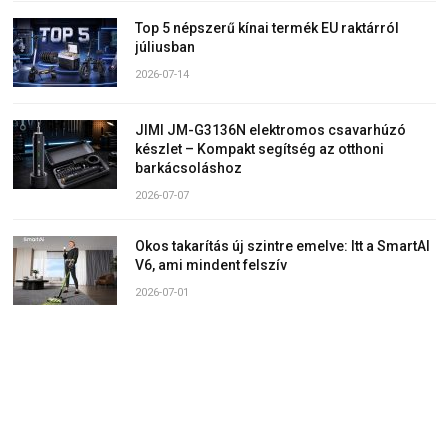
Top 5 népszerű kínai termék EU raktárról
júliusban
2026-07-14
JIMI JM-G3136N elektromos csavarhúzó
készlet – Kompakt segítség az otthoni
barkácsoláshoz
2026-07-07
Okos takarítás új szintre emelve: Itt a SmartAI
V6, ami mindent felszív
2026-07-01