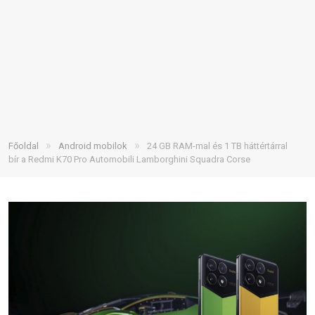
»
»
Főoldal
Android mobilok
24 GB RAM-mal és 1 TB háttértárral
bír a Redmi K70 Pro Automobili Lamborghini Squadra Corse