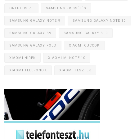
ONEPLUS 7T
SAMSUNG FRISSÍTÉS
SAMSUNG GALAXY NOTE 9
SAMSUNG GALAXY NOTE 10
SAMSUNG GALAXY S9
SAMSUNG GALAXY S10
SAMSUNG GALAXY FOLD
XIAOMI CUCCOK
XIAOMI HÍREK
XIAOMI MI NOTE 10
XIAOMI TELEFONOK
XIAOMI TESZTEK