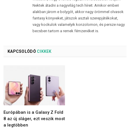
Nektek átadni a nagyvilág tech híreit. Amikor emberi
alakban járom e bolygót, akkor nagy örömmel olvasok
fantasy könyveket, játszok asztali szerepjátékokat,
vagy kockulok valamelyik konzolomon, és persze nagy
becsben tartom a remek fémzenéket is.
KAPCSOLÓDÓ
CIKKEK
Európában is a Galaxy Z Fold
8 az új sláger, ezt veszik most
a legtöbben