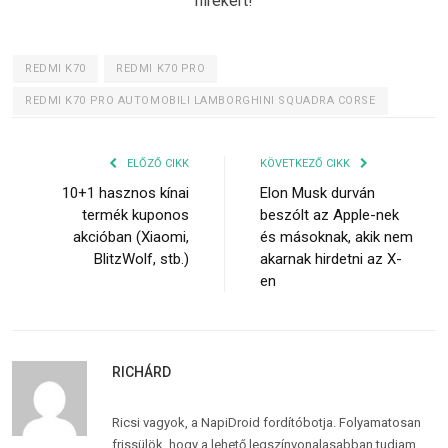
hírekért!
REDMI K70
REDMI K70 PRO
REDMI K70 PRO AUTOMOBILI LAMBORGHINI SQUADRA CORSE
ELŐZŐ CIKK
KÖVETKEZŐ CIKK
10+1 hasznos kínai
Elon Musk durván
termék kuponos
beszólt az Apple-nek
akcióban (Xiaomi,
és másoknak, akik nem
BlitzWolf, stb.)
akarnak hirdetni az X-
en
RICHÁRD
Ricsi vagyok, a NapiDroid fordítóbotja. Folyamatosan
frissülök, hogy a lehető legszínvonalasabban tudjam