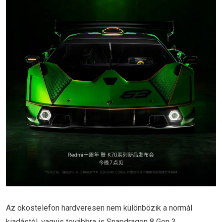
Az okostelefon hardveresen nem különbözik a normál
kiadástól, vagyis továbbra is Snapdragon 8 Gen 3