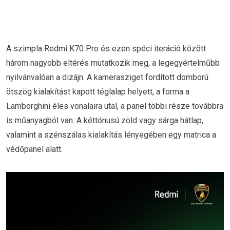
A szimpla Redmi K70 Pro és ezen spéci iteráció között
három nagyobb eltérés mutatkozik meg, a legegyértelműbb
nyilvánvalóan a dizájn. A kamerasziget fordított domború
ötszög kialakítást kapott téglalap helyett, a forma a
Lamborghini éles vonalaira utal, a panel többi része továbbra
is műanyagból van. A kéttónusú zöld vagy sárga hátlap,
valamint a szénszálas kialakítás lényegében egy matrica a
védőpanel alatt.