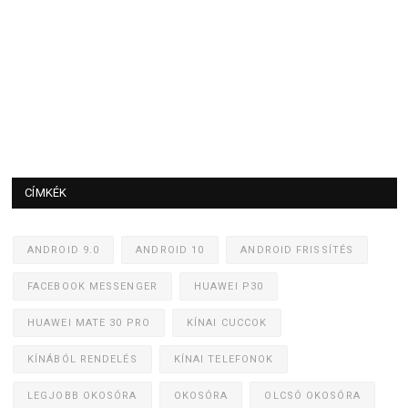
CÍMKÉK
ANDROID 9.0
ANDROID 10
ANDROID FRISSÍTÉS
FACEBOOK MESSENGER
HUAWEI P30
HUAWEI MATE 30 PRO
KÍNAI CUCCOK
KÍNÁBÓL RENDELÉS
KÍNAI TELEFONOK
LEGJOBB OKOSÓRA
OKOSÓRA
OLCSÓ OKOSÓRA