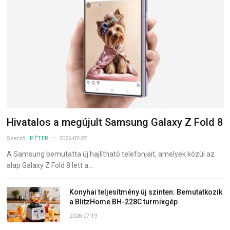
Hivatalos a megújult Samsung Galaxy Z Fold 8
Szerző:
PÉTER
2026-07-22
A Samsung bemutatta új hajlítható telefonjait, amelyek közül az
alap Galaxy Z Fold 8 lett a…
Konyhai teljesítmény új szinten: Bemutatkozik
a BlitzHome BH-228C turmixgép
2026-07-19