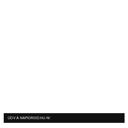
ÜDV A NAPIDROID.HU-N!