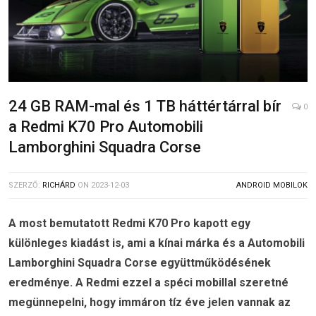
24 GB RAM-mal és 1 TB háttértárral bír
0
a Redmi K70 Pro Automobili
Lamborghini Squadra Corse
SZERZŐ:
RICHÁRD
ON
2023-12-03
ANDROID MOBILOK
A most bemutatott Redmi K70 Pro kapott egy
különleges kiadást is, ami a kínai márka és a Automobili
Lamborghini Squadra Corse együttműködésének
eredménye. A Redmi ezzel a spéci mobillal szeretné
megünnepelni, hogy immáron tíz éve jelen vannak az