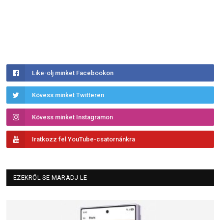
Like-olj minket Facebookon
Kövess minket Twitteren
Kövess minket Instagramon
Iratkozz fel YouTube-csatornánkra
EZEKRŐL SE MARADJ LE