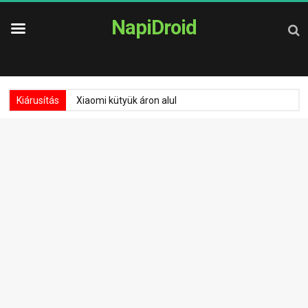
NapiDroid
Kiárusítás
Xiaomi kütyük áron alul