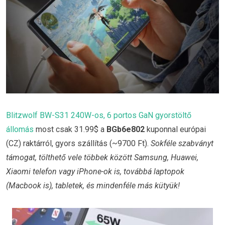
Blitzwolf BW-S31 240W-os, 6 portos GaN gyorstöltő
állomás
most csak 31.99$ a
BGb6e802
kuponnal európai
(CZ) raktárról, gyors szállítás (~9700 Ft).
Sokféle szabványt
támogat, tölthető vele többek között Samsung, Huawei,
Xiaomi telefon vagy iPhone-ok is, továbbá laptopok
(Macbook is), tabletek, és mindenféle más kütyük!