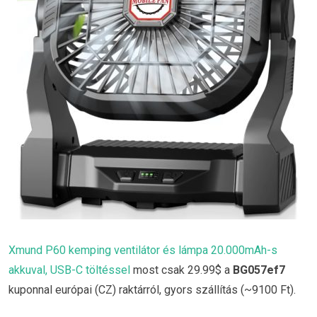
Xmund P60 kemping ventilátor és lámpa 20.000mAh-s
akkuval, USB-C töltéssel
most csak 29.99$ a
BG057ef7
kuponnal európai (CZ) raktárról, gyors szállítás (~9100 Ft).