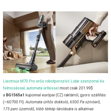
Liectroux M70 Pro erős robotporszívó Lidar szenzorral és
felmosással, automata ürítéssel
most csak 201.99$
a
BG1565a1
kuponnal európai (CZ) raktárról, gyors szállítás
(~60700 Ft).
Automata ürítős dokkoló, 6500 Pa szívóerő,
175 perc üzemidő, több térkép tárolására is alkalmas