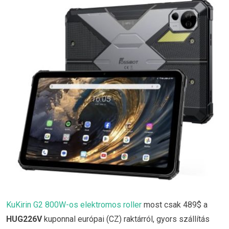
KuKirin G2 800W-os elektromos roller
most csak 489$ a
HUG226V
kuponnal európai (CZ) raktárról, gyors szállítás