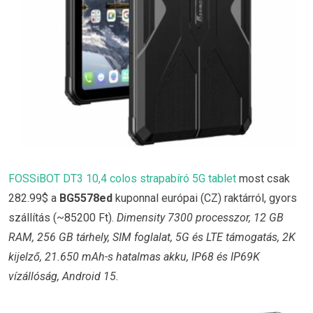
FOSSiBOT DT3 10,4 colos strapabíró 5G tablet
most csak
282.99$ a
BG5578ed
kuponnal európai (CZ) raktárról, gyors
szállítás (~85200 Ft).
Dimensity 7300 processzor, 12 GB
RAM, 256 GB tárhely, SIM foglalat, 5G és LTE támogatás, 2K
kijelző, 21.650 mAh-s hatalmas akku, IP68 és IP69K
vízállóság, Android 15.