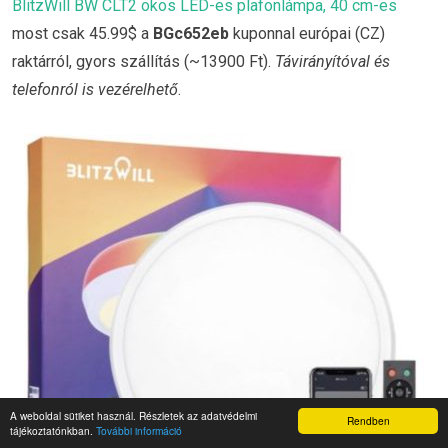
BlitzWill BW CLT2 okos LED-es plafonlámpa, 40 cm-es
most csak 45.99$ a
BGc652eb
kuponnal európai (CZ)
raktárról, gyors szállítás (~13900 Ft).
Távirányítóval és
telefonról is vezérelhető
.
A weboldal sütiket használ. Részletek az adatvédelmi
Rendben
tájékoztatónkban.
További információ