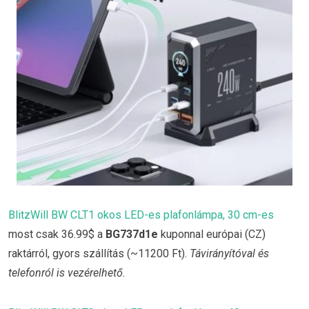
BlitzWill BW CLT1 okos LED-es plafonlámpa, 30 cm-es
most csak 36.99$ a
BG737d1e
kuponnal európai (CZ)
raktárról, gyors szállítás (~11200 Ft).
Távirányítóval és
telefonról is vezérelhető.