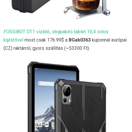
FOSSiBOT DT1 vízálló, strapabíró tablet 10,4 colos
kijelzővel
most csak 176.99$ a
BGab0363
kuponnal európai
(CZ) raktárról, gyors szállítás (~53300 Ft).