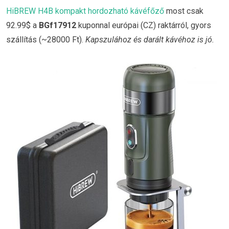
HiBREW H4B kompakt hordozható kávéfőző
most csak
92.99$ a
BGf17912
kuponnal európai (CZ) raktárról, gyors
szállítás (~28000 Ft).
Kapszulához és darált kávéhoz is jó.