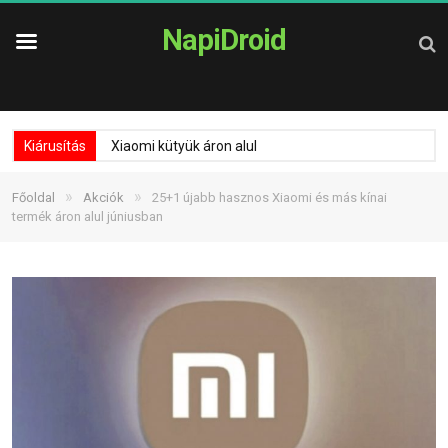
NapiDroid
Kiárusítás
Xiaomi kütyük áron alul
»
»
Főoldal
Akciók
25+1 újabb hasznos Xiaomi és más kínai
termék áron alul júniusban