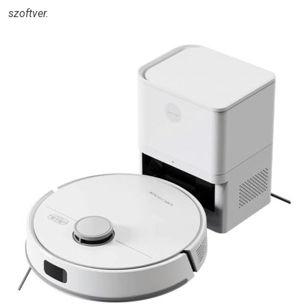
szoftver.