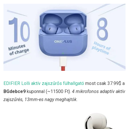
EDIFIER Lolli aktív zajszűrős fülhallgató
most csak 37.99$ a
BGdebce9
kuponnal (~11500 Ft).
4 mikrofonos adaptív aktív
zajszűrés, 13mm-es nagy meghajtók.