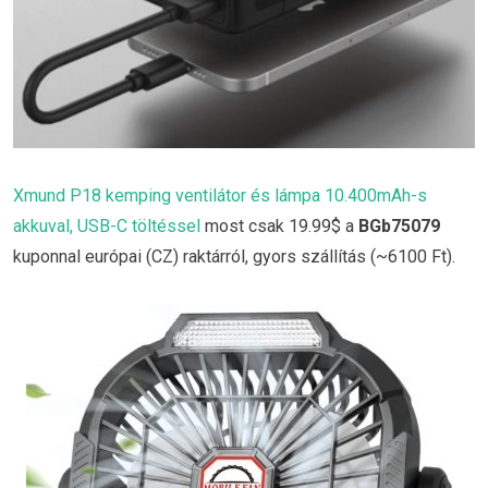
Xmund P18 kemping ventilátor és lámpa 10.400mAh-s
akkuval, USB-C töltéssel
most csak 19.99$ a
BGb75079
kuponnal európai (CZ) raktárról, gyors szállítás (~6100 Ft).