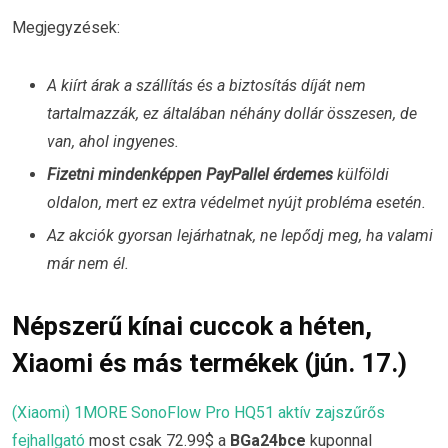
Megjegyzések:
A kiírt árak a szállítás és a biztosítás díját nem
tartalmazzák, ez általában néhány dollár összesen, de
van, ahol ingyenes.
Fizetni mindenképpen PayPallel érdemes
külföldi
oldalon, mert ez extra védelmet nyújt probléma esetén.
Az akciók gyorsan lejárhatnak, ne lepődj meg, ha valami
már nem él.
Népszerű kínai cuccok a héten,
Xiaomi és más termékek (jún. 17.)
(Xiaomi) 1MORE SonoFlow Pro HQ51 aktív zajszűrős
fejhallgató
most csak 72.99$ a
BGa24bce
kuponnal