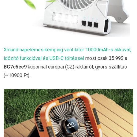
Xmund napelemes kemping ventilátor 10000mAh-s akkuval,
időzítő funkcióval és USB-C töltéssel
most csak 35.99$ a
BG7c5cc9
kuponnal európai (CZ) raktárról, gyors szállítás
(~10900 Ft).