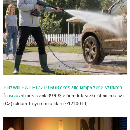
BlitzWill BWL F17 360 RGB okos álló lámpa zene szinkron
funkcióval
most csak 39.99$ előrendelési akcióban európai
(CZ) raktárról, gyors szállítás (~12100 Ft).