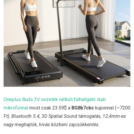
Oneplus Buds 3V vezeték nélküli fülhallgató duál
mikrofonnal
most csak 23.59$ a
BG8b7cbc
kuponnal (~7200
Ft).
Bluetooth 5.4, 3D Spatial Sound támogatás, 12,4mm-es
nagy meghajtók, hívás közbeni zajcsökkentés.