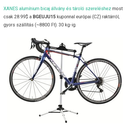
XANES alumínium bicaj állvány és tároló szereléshez
most
csak 28.99$ a
BGEUJU15
kuponnal európai (CZ) raktárról,
gyors szállítás (~8800 Ft). 30 kg-ig.