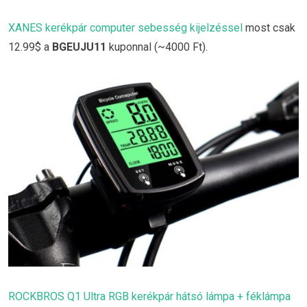
XANES kerékpár computer sebesség kijelzéssel
most csak
12.99$ a
BGEUJU11
kuponnal (~4000 Ft).
ROCKBROS Q1 Ultra RGB kerékpár hátsó lámpa + féklámpa