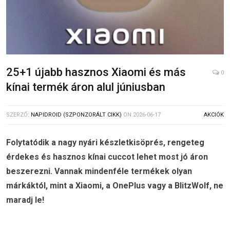
25+1 újabb hasznos Xiaomi és más
0
kínai termék áron alul júniusban
SZERZŐ:
NAPIDROID (SZPONZORÁLT CIKK)
ON
2026-06-17
AKCIÓK
Folytatódik a nagy nyári készletkisöprés, rengeteg
érdekes és hasznos kínai cuccot lehet most jó áron
beszerezni. Vannak mindenféle termékek olyan
márkáktól, mint a Xiaomi, a OnePlus vagy a BlitzWolf, ne
maradj le!