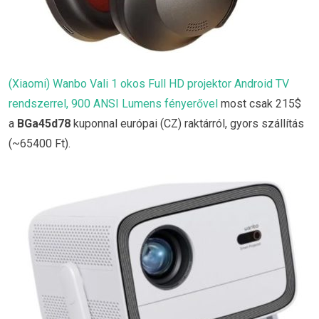
(Xiaomi) Wanbo Vali 1 okos Full HD projektor Android TV
rendszerrel, 900 ANSI Lumens fényerővel
most csak 215$
a
BGa45d78
kuponnal európai (CZ) raktárról, gyors szállítás
(~65400 Ft).