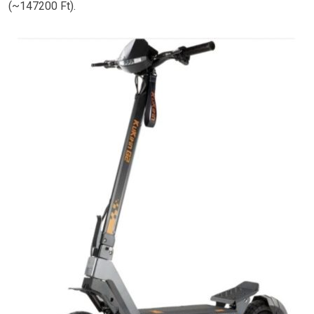
(~147200 Ft).