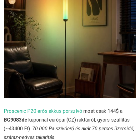
Proscenic P20 erős akkus porszívó
most csak 144$ a
BG9083dc
kuponnal európai (CZ) raktárról, gyors szállítás
(~43400 Ft).
70 000 Pa szívóerő és akár 70 perces üzemidő,
száraz-nedves takarítás.