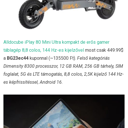
Alldocube iPlay 80 Mini Ultra kompakt de erős gamer
táblagép 8,8 colos, 144 Hz-es kijelzővel
most csak 449.99$
a
BG23ec44
kuponnal (~135500 Ft).
Felső kategóriás
Dimensity 8300 processzor, 12 GB RAM, 256 GB tárhely, SIM
foglalat, 5G és LTE támogatás, 8,8 colos, 2,5K kijelző 144 Hz-
es képfrissítéssel, Android 16.