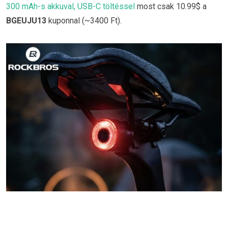
300 mAh-s akkuval, USB-C töltéssel
most csak 10.99$ a
BGEUJU13
kuponnal (~3400 Ft).