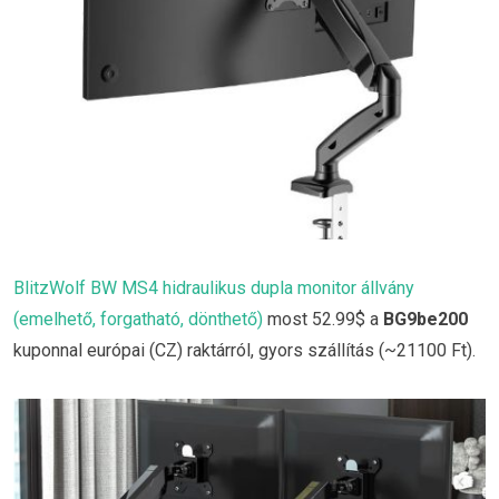
BlitzWolf BW MS4 hidraulikus dupla monitor állvány
(emelhető, forgatható, dönthető)
most 52.99$ a
BG9be200
kuponnal európai (CZ) raktárról, gyors szállítás (~21100 Ft).