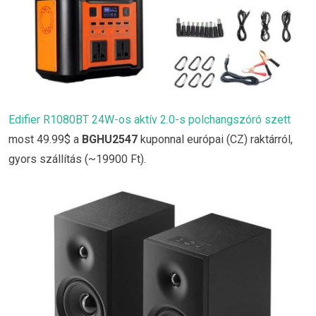
Edifier R1080BT 24W-os aktív 2.0-s polchangszóró szett
most 49.99$ a
BGHU2547
kuponnal európai (CZ) raktárról,
gyors szállítás (~19900 Ft).