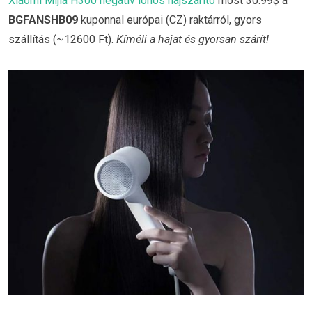
Xiaomi Mijia H300 negatív ionos hajszárító
most 30.99$ a
BGFANSHB09
kuponnal európai (CZ) raktárról, gyors
szállítás (~12600 Ft).
Kíméli a hajat és gyorsan szárít!