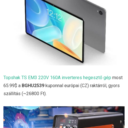
Topshak TS EM3 220V 160A inverteres hegesztő gép
most
65.99$ a
BGHU2539
kuponnal európai (CZ) raktárról, gyors
szállítás (~26800 Ft).