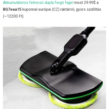
Akkumulátoros felmosó dupla forgó fejjel
most 29.99$ a
BG7eaa15
kuponnal európai (CZ) raktárról, gyors szállítás
(~12200 Ft).