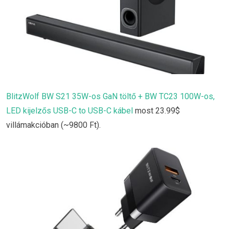
BlitzWolf BW S21 35W-os GaN töltő + BW TC23 100W-os,
LED kijelzős USB-C to USB-C kábel
most 23.99$
villámakcióban (~9800 Ft).