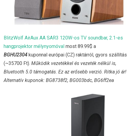
BlitzWolf AirAux AA SAR3 120W-os TV soundbar, 2.1-es
hangprojektor mélynyomóval
most 89.99$ a
BGHU2304
kuponnal európai (CZ) raktárról, gyors szállítás
(~35700 Ft).
Működik vezetékkel és vezeték nélkül is,
Bluetooth 5.0 támogatás. Ez az erősebb verzió. Ritka jó ár!
Alternatív kuponok: BG8738f2, BG003bdc, BG6ff2ea