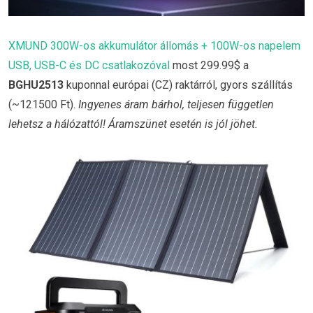
XMUND 300W-os akkumulátor állomás + 100W-os napelem
USB, USB-C és DC csatlakozóval
most 299.99$ a
BGHU2513
kuponnal európai (CZ) raktárról, gyors szállítás
(~121500 Ft).
Ingyenes áram bárhol, teljesen független
lehetsz a hálózattól! Áramszünet esetén is jól jöhet.