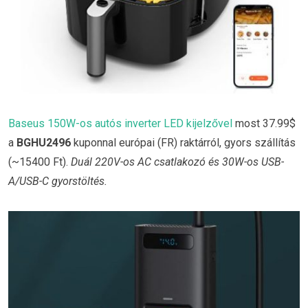
Baseus 150W-os autós inverter LED kijelzővel
most 37.99$
a
BGHU2496
kuponnal európai (FR) raktárról, gyors szállítás
(~15400 Ft).
Duál 220V-os AC csatlakozó és 30W-os USB-
A/USB-C gyorstöltés.