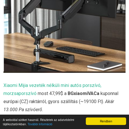
Xiaomi Mijia vezeték nélküli mini autós porszívó,
morzsaporszívó
most 47,99$ a
BGxiaomiVACa
kuponnal
európai (CZ) raktárról, gyors szállítás (~19100 Ft).
Akár
13.000 Pa szívóerő.
A weboldal sütiket használ. Részletek az adatvédelmi
Rendben
tájékoztatónkban.
További információ