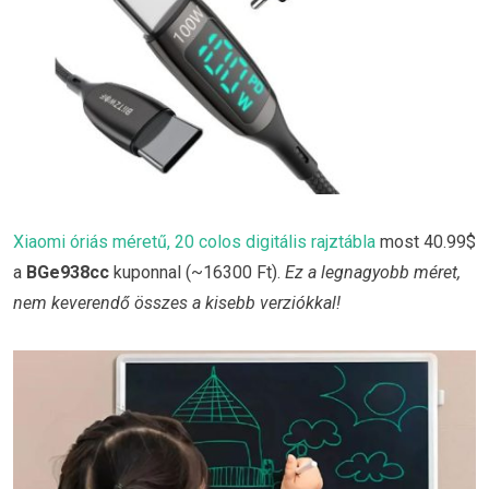
Xiaomi óriás méretű, 20 colos digitális rajztábla
most 40.99$
a
BGe938cc
kuponnal (~16300 Ft).
Ez a legnagyobb méret,
nem keverendő összes a kisebb verziókkal!