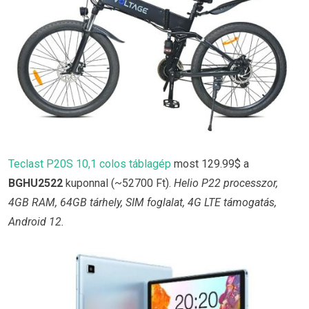
Teclast P20S 10,1 colos táblagép
most 129.99$ a
BGHU2522
kuponnal (~52700 Ft).
Helio P22 processzor,
4GB RAM, 64GB tárhely, SIM foglalat, 4G LTE támogatás,
Android 12.