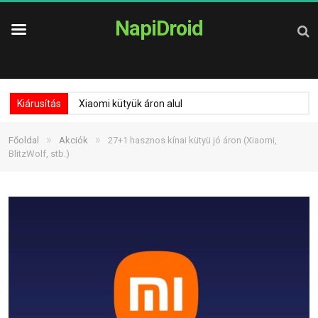
NapiDroid
Kiárusítás
Xiaomi kütyük áron alul
»
»
Főoldal
Akciók
27+1 hasznos kínai kütyü jó áron (Xiaomi,
BlitzWolf, stb.)