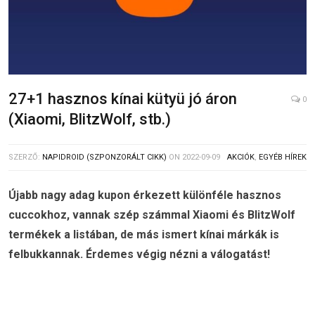
27+1 hasznos kínai kütyü jó áron
0
(Xiaomi, BlitzWolf, stb.)
SZERZŐ:
NAPIDROID (SZPONZORÁLT CIKK)
ON
2022-09-09
AKCIÓK
,
EGYÉB HÍREK
Újabb nagy adag kupon érkezett különféle hasznos
cuccokhoz, vannak szép számmal Xiaomi és BlitzWolf
termékek a listában, de más ismert kínai márkák is
felbukkannak. Érdemes végig nézni a válogatást!