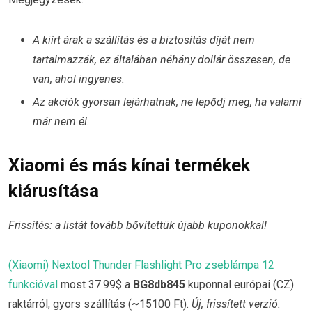
A kiírt árak a szállítás és a biztosítás díját nem
tartalmazzák, ez általában néhány dollár összesen, de
van, ahol ingyenes.
Az akciók gyorsan lejárhatnak, ne lepődj meg, ha valami
már nem él.
Xiaomi és más kínai termékek
kiárusítása
Frissítés: a listát tovább bővítettük újabb kuponokkal!
(Xiaomi) Nextool Thunder Flashlight Pro zseblámpa 12
funkcióval
most 37.99$ a
BG8db845
kuponnal európai (CZ)
raktárról, gyors szállítás (~15100 Ft).
Új, frissített verzió.