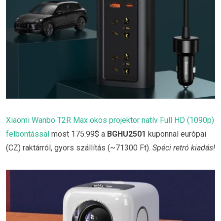
Xiaomi Wanbo T2R Max okos projektor natív Full HD (1090p)
felbontással
most 175.99$ a
BGHU2501
kuponnal európai
(CZ) raktárról, gyors szállítás (~71300 Ft).
Spéci retró kiadás!