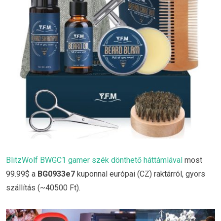
BlitzWolf BWGC1 gamer szék dönthető háttámlával
most
99.99$ a
BG0933e7
kuponnal európai (CZ) raktárról, gyors
szállítás (~40500 Ft).