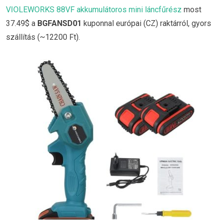
VIOLEWORKS 88VF akkumulátoros mini láncfűrész
most
37.49$ a
BGFANSD01
kuponnal európai (CZ) raktárról, gyors
szállítás (~12200 Ft).