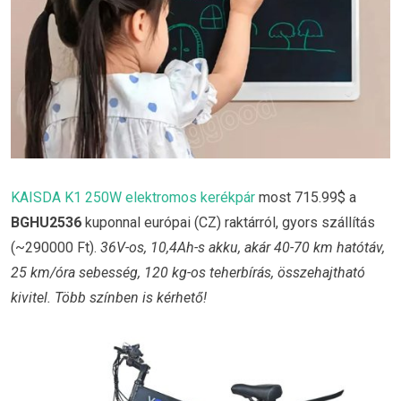
KAISDA K1 250W elektromos kerékpár
most 715.99$ a
BGHU2536
kuponnal európai (CZ) raktárról, gyors szállítás
(~290000 Ft).
36V-os, 10,4Ah-s akku, akár 40-70 km hatótáv,
25 km/óra sebesség, 120 kg-os teherbírás, összehajtható
kivitel. Több színben is kérhető!