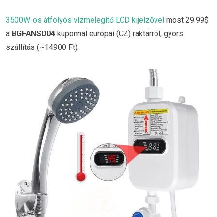
3500W-os átfolyós vízmelegítő LCD kijelzővel
most 29.99$
a
BGFANSD04
kuponnal európai (CZ) raktárról, gyors
szállítás (~14900 Ft).