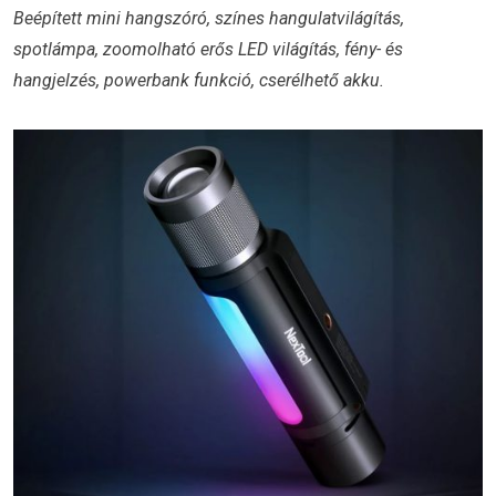
Beépített mini hangszóró, színes hangulatvilágítás,
spotlámpa, zoomolható erős LED világítás, fény- és
hangjelzés, powerbank funkció, cserélhető akku.