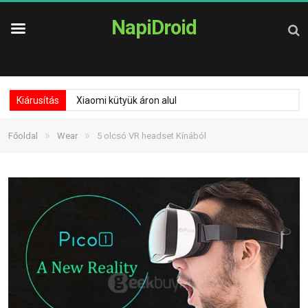
NapiDroid
Kiárusítás
Xiaomi kütyük áron alul
»
»
Főoldal
Wear
5 olcsó VR headset Kínából