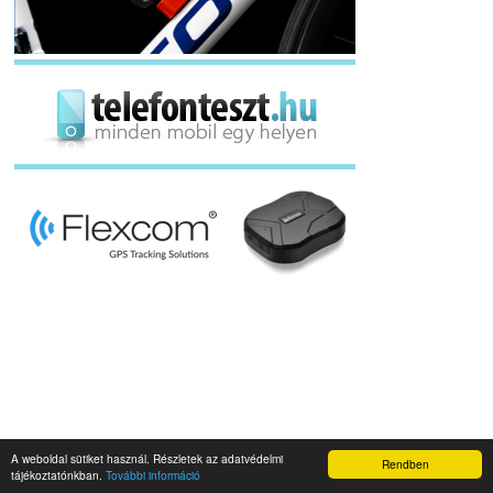
A weboldal sütiket használ. Részletek az adatvédelmi
Rendben
Napidroid.hu 2019
tájékoztatónkban.
További információ