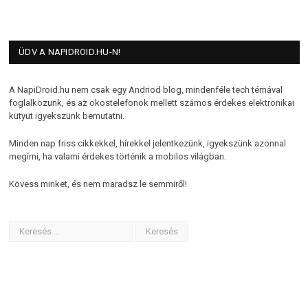
ÜDV A NAPIDROID.HU-N!
A NapiDroid.hu nem csak egy Andriod blog, mindenféle tech témával
foglalkozunk, és az okostelefonok mellett számos érdekes elektronikai
kütyüt igyekszünk bemutatni.
Minden nap friss cikkekkel, hírekkel jelentkezünk, igyekszünk azonnal
megírni, ha valami érdekes történik a mobilos világban.
Kövess minket, és nem maradsz le semmiről!