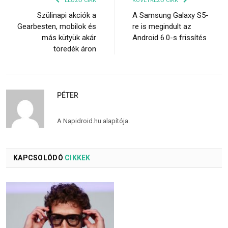
ELŐZŐ CIKK
KÖVETKEZŐ CIKK
Szülinapi akciók a
A Samsung Galaxy S5-
Gearbesten, mobilok és
re is megindult az
más kütyük akár
Android 6.0-s frissítés
töredék áron
PÉTER
A Napidroid.hu alapítója.
KAPCSOLÓDÓ
CIKKEK