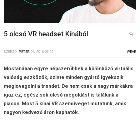
5 olcsó VR headset Kínából
0
SZERZŐ:
PÉTER
ON
2016-03-22
WEAR
Mostanában egyre népszerűbbek a különböző virtuális
valóság eszközök, szinte minden gyártó igyekszik
meglovagolni a trendet. De nem csak a nagy márkákra
igaz ez, egész sok olcsó megoldást is találunk a
piacon. Most 5 kínai VR szemüveget mutatunk, amik
nagyon kedvező áron kaphatók.