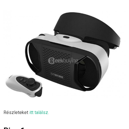
Részleteket
itt találsz.