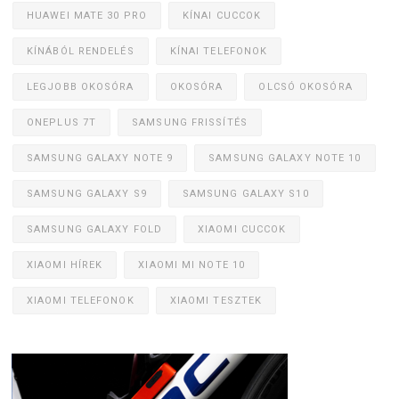
HUAWEI MATE 30 PRO
KÍNAI CUCCOK
KÍNÁBÓL RENDELÉS
KÍNAI TELEFONOK
LEGJOBB OKOSÓRA
OKOSÓRA
OLCSÓ OKOSÓRA
ONEPLUS 7T
SAMSUNG FRISSÍTÉS
SAMSUNG GALAXY NOTE 9
SAMSUNG GALAXY NOTE 10
SAMSUNG GALAXY S9
SAMSUNG GALAXY S10
SAMSUNG GALAXY FOLD
XIAOMI CUCCOK
XIAOMI HÍREK
XIAOMI MI NOTE 10
XIAOMI TELEFONOK
XIAOMI TESZTEK