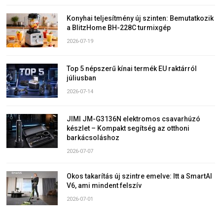
Konyhai teljesítmény új szinten: Bemutatkozik
a BlitzHome BH-228C turmixgép
2026-07-19
Top 5 népszerű kínai termék EU raktárról
júliusban
2026-07-14
JIMI JM-G3136N elektromos csavarhúzó
készlet – Kompakt segítség az otthoni
barkácsoláshoz
2026-07-07
Okos takarítás új szintre emelve: Itt a SmartAI
V6, ami mindent felszív
2026-07-01