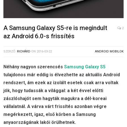
A Samsung Galaxy S5-re is megindult
2
az Android 6.0-s frissítés
SZERZŐ:
RICHÁRD
ON
2016-03-22
ANDROID MOBILOK
Néhány nagyon szerencsés
Samsung Galaxy S5
tulajdonos már eddig is élvezhette az aktuális Android
rendszert, ám ezek az izolált esetek csak arra voltak
jók, hogy tudassák a világgal: a két évvel előtti
zászlóshajót sem hagyták magukra a dél-koreai
vállalatnál. A várva várt frissítés azonban végre
megérkezett, igaz, első körben a Samsung
anyaországának lakói örülhetnek.