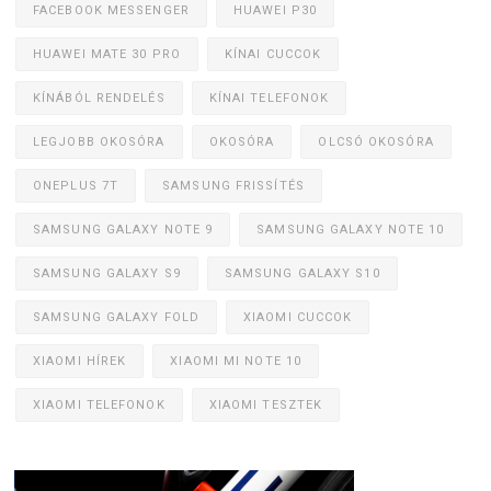
FACEBOOK MESSENGER
HUAWEI P30
HUAWEI MATE 30 PRO
KÍNAI CUCCOK
KÍNÁBÓL RENDELÉS
KÍNAI TELEFONOK
LEGJOBB OKOSÓRA
OKOSÓRA
OLCSÓ OKOSÓRA
ONEPLUS 7T
SAMSUNG FRISSÍTÉS
SAMSUNG GALAXY NOTE 9
SAMSUNG GALAXY NOTE 10
SAMSUNG GALAXY S9
SAMSUNG GALAXY S10
SAMSUNG GALAXY FOLD
XIAOMI CUCCOK
XIAOMI HÍREK
XIAOMI MI NOTE 10
XIAOMI TELEFONOK
XIAOMI TESZTEK