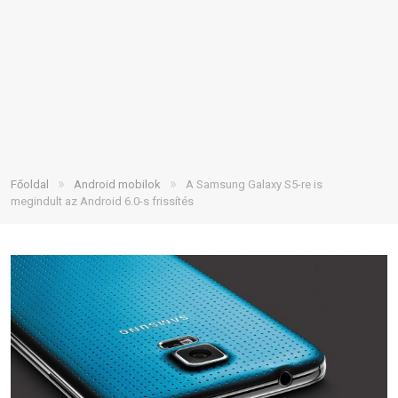
»
»
Főoldal
Android mobilok
A Samsung Galaxy S5-re is
megindult az Android 6.0-s frissítés