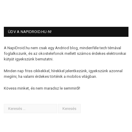
ÜDV A NAPIDROID.HU-N!
A NapiDroid.hu nem csak egy Andriod blog, mindenféle tech témával
foglalkozunk, és az okostelefonok mellett számos érdekes elektronikai
kütyüt igyekszünk bemutatni.
Minden nap friss cikkekkel, hírekkel jelentkezünk, igyekszünk azonnal
megírni, ha valami érdekes történik a mobilos világban.
Kövess minket, és nem maradsz le semmiről!