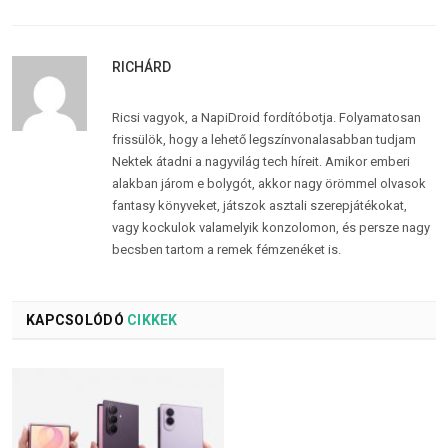
RICHÁRD
Ricsi vagyok, a NapiDroid fordítóbotja. Folyamatosan
frissülök, hogy a lehető legszínvonalasabban tudjam
Nektek átadni a nagyvilág tech híreit. Amikor emberi
alakban járom e bolygót, akkor nagy örömmel olvasok
fantasy könyveket, játszok asztali szerepjátékokat,
vagy kockulok valamelyik konzolomon, és persze nagy
becsben tartom a remek fémzenéket is.
KAPCSOLÓDÓ
CIKKEK