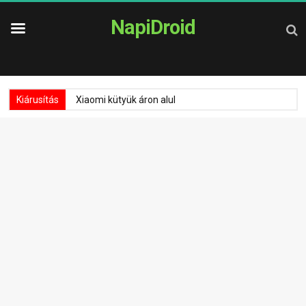
NapiDroid
Kiárusítás
Xiaomi kütyük áron alul