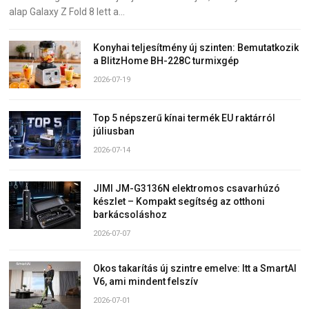
alap Galaxy Z Fold 8 lett a…
Konyhai teljesítmény új szinten: Bemutatkozik
a BlitzHome BH-228C turmixgép
2026-07-19
Top 5 népszerű kínai termék EU raktárról
júliusban
2026-07-14
JIMI JM-G3136N elektromos csavarhúzó
készlet – Kompakt segítség az otthoni
barkácsoláshoz
2026-07-07
Okos takarítás új szintre emelve: Itt a SmartAI
V6, ami mindent felszív
2026-07-01