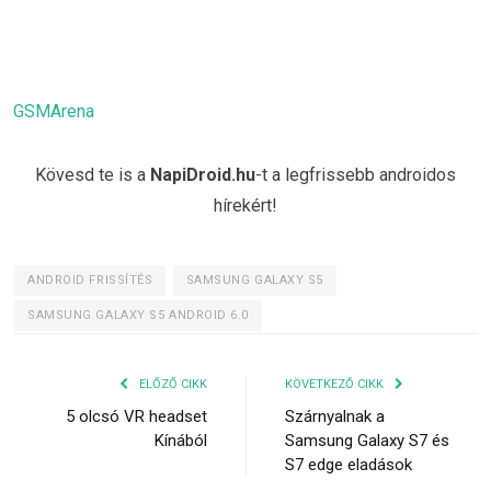
GSMArena
Kövesd te is a
NapiDroid.hu
-t a legfrissebb androidos
hírekért!
ANDROID FRISSÍTÉS
SAMSUNG GALAXY S5
SAMSUNG GALAXY S5 ANDROID 6.0
ELŐZŐ CIKK
KÖVETKEZŐ CIKK
5 olcsó VR headset
Szárnyalnak a
Kínából
Samsung Galaxy S7 és
S7 edge eladások