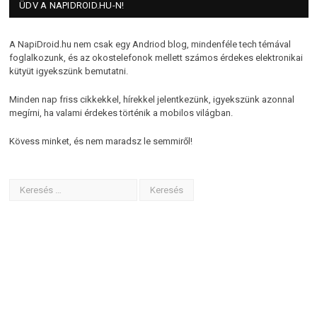
ÜDV A NAPIDROID.HU-N!
A NapiDroid.hu nem csak egy Andriod blog, mindenféle tech témával
foglalkozunk, és az okostelefonok mellett számos érdekes elektronikai
kütyüt igyekszünk bemutatni.
Minden nap friss cikkekkel, hírekkel jelentkezünk, igyekszünk azonnal
megírni, ha valami érdekes történik a mobilos világban.
Kövess minket, és nem maradsz le semmiről!