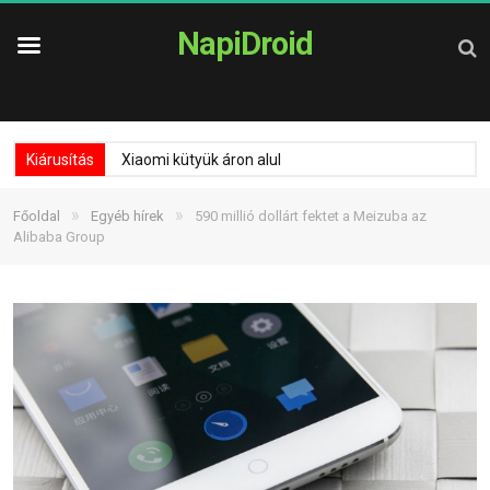
NapiDroid
Kiárusítás
Xiaomi kütyük áron alul
»
»
Főoldal
Egyéb hírek
590 millió dollárt fektet a Meizuba az
Alibaba Group