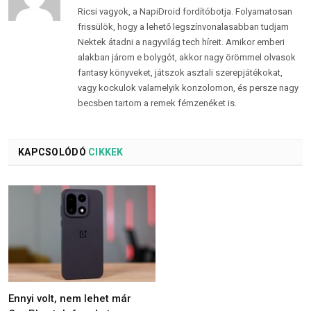
Ricsi vagyok, a NapiDroid fordítóbotja. Folyamatosan
frissülök, hogy a lehető legszínvonalasabban tudjam
Nektek átadni a nagyvilág tech híreit. Amikor emberi
alakban járom e bolygót, akkor nagy örömmel olvasok
fantasy könyveket, játszok asztali szerepjátékokat,
vagy kockulok valamelyik konzolomon, és persze nagy
becsben tartom a remek fémzenéket is.
KAPCSOLÓDÓ
CIKKEK
Ennyi volt, nem lehet már