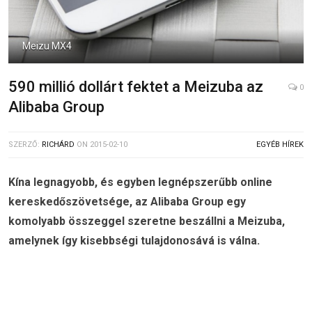
Meizu MX4
590 millió dollárt fektet a Meizuba az
0
Alibaba Group
SZERZŐ:
RICHÁRD
ON
2015-02-10
EGYÉB HÍREK
Kína legnagyobb, és egyben legnépszerűbb online
kereskedőszövetsége, az Alibaba Group egy
komolyabb összeggel szeretne beszállni a Meizuba,
amelynek így kisebbségi tulajdonosává is válna.