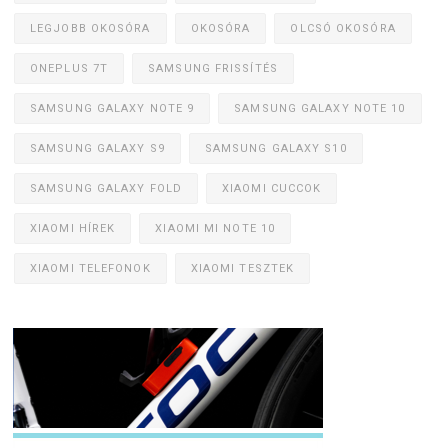
LEGJOBB OKOSÓRA
OKOSÓRA
OLCSÓ OKOSÓRA
ONEPLUS 7T
SAMSUNG FRISSÍTÉS
SAMSUNG GALAXY NOTE 9
SAMSUNG GALAXY NOTE 10
SAMSUNG GALAXY S9
SAMSUNG GALAXY S10
SAMSUNG GALAXY FOLD
XIAOMI CUCCOK
XIAOMI HÍREK
XIAOMI MI NOTE 10
XIAOMI TELEFONOK
XIAOMI TESZTEK