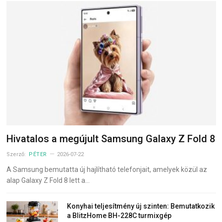
Hivatalos a megújult Samsung Galaxy Z Fold 8
Szerző:
PÉTER
2026-07-22
A Samsung bemutatta új hajlítható telefonjait, amelyek közül az
alap Galaxy Z Fold 8 lett a…
Konyhai teljesítmény új szinten: Bemutatkozik
a BlitzHome BH-228C turmixgép