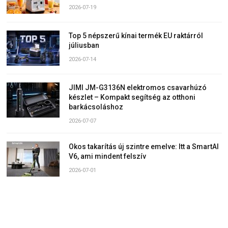
2026-07-19
Top 5 népszerű kínai termék EU raktárról
júliusban
2026-07-14
JIMI JM-G3136N elektromos csavarhúzó
készlet – Kompakt segítség az otthoni
barkácsoláshoz
2026-07-07
Okos takarítás új szintre emelve: Itt a SmartAI
V6, ami mindent felszív
2026-07-01