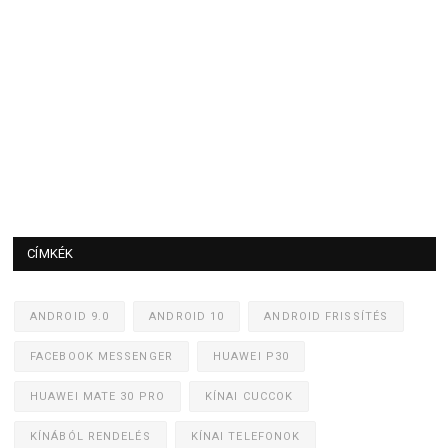
CÍMKÉK
ANDROID 9.0
ANDROID 10
ANDROID FRISSÍTÉS
FACEBOOK MESSENGER
HUAWEI P30
HUAWEI MATE 30 PRO
KÍNAI CUCCOK
KÍNÁBÓL RENDELÉS
KÍNAI TELEFONOK