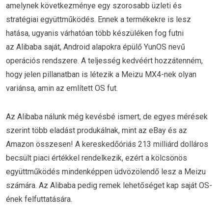
amelynek következménye egy szorosabb üzleti és
stratégiai együttműködés. Ennek a termékekre is lesz
hatása, ugyanis várhatóan több készüléken fog futni
az Alibaba saját, Android alapokra épülő YunOS nevű
operációs rendszere. A teljesség kedvéért hozzátenném,
hogy jelen pillanatban is létezik a Meizu MX4-nek olyan
variánsa, amin az említett OS fut.
Az Alibaba nálunk még kevésbé ismert, de egyes mérések
szerint több eladást produkálnak, mint az eBay és az
Amazon összesen! A kereskedőóriás 213 milliárd dolláros
becsült piaci értékkel rendelkezik, ezért a kölcsönös
együttműködés mindenképpen üdvözölendő lesz a Meizu
számára. Az Alibaba pedig remek lehetőséget kap saját OS-
ének felfuttatására.