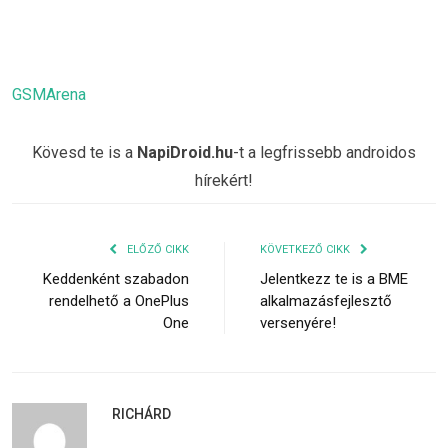
GSMArena
Kövesd te is a
NapiDroid.hu
-t a legfrissebb androidos
hírekért!
ELŐZŐ CIKK
KÖVETKEZŐ CIKK
Keddenként szabadon
Jelentkezz te is a BME
rendelhető a OnePlus
alkalmazásfejlesztő
One
versenyére!
RICHÁRD