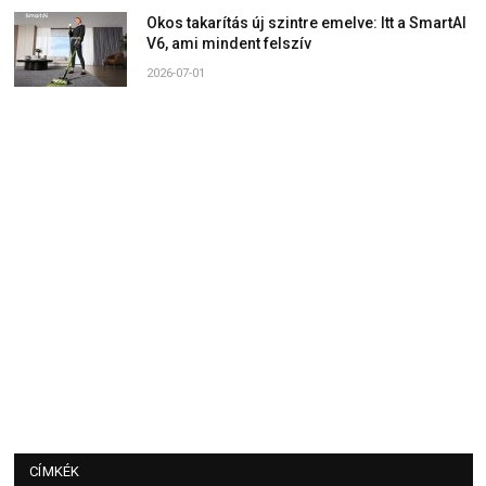
Okos takarítás új szintre emelve: Itt a SmartAI
V6, ami mindent felszív
2026-07-01
CÍMKÉK