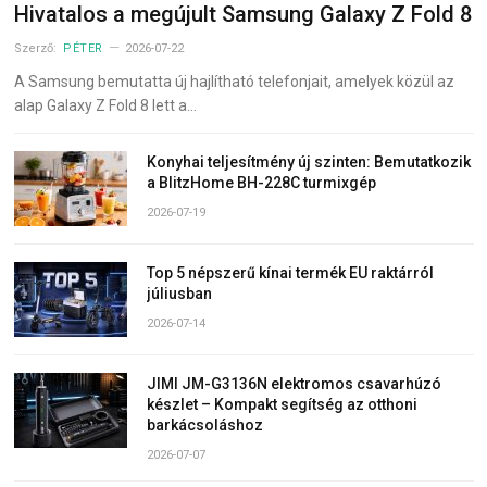
Hivatalos a megújult Samsung Galaxy Z Fold 8
Szerző:
PÉTER
2026-07-22
A Samsung bemutatta új hajlítható telefonjait, amelyek közül az
alap Galaxy Z Fold 8 lett a…
Konyhai teljesítmény új szinten: Bemutatkozik
a BlitzHome BH-228C turmixgép
2026-07-19
Top 5 népszerű kínai termék EU raktárról
júliusban
2026-07-14
JIMI JM-G3136N elektromos csavarhúzó
készlet – Kompakt segítség az otthoni
barkácsoláshoz
2026-07-07