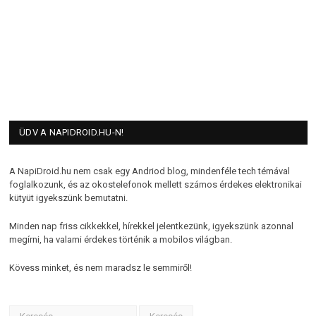
ÜDV A NAPIDROID.HU-N!
A NapiDroid.hu nem csak egy Andriod blog, mindenféle tech témával
foglalkozunk, és az okostelefonok mellett számos érdekes elektronikai
kütyüt igyekszünk bemutatni.
Minden nap friss cikkekkel, hírekkel jelentkezünk, igyekszünk azonnal
megírni, ha valami érdekes történik a mobilos világban.
Kövess minket, és nem maradsz le semmiről!