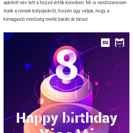
ajánlott név lett a hozzá értők köreiben. Mi is rendszeresen
írunk a remek kütyüjeikről, hiszen úgy véljük, hogy a
kimagasló minőség mellé baráti ár társul.