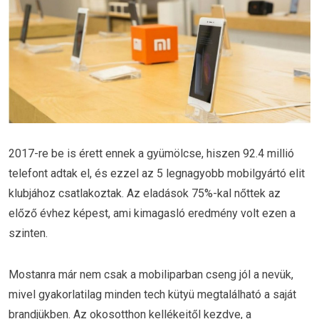
2017-re be is érett ennek a gyümölcse, hiszen 92.4 millió
telefont adtak el, és ezzel az 5 legnagyobb mobilgyártó elit
klubjához csatlakoztak. Az eladások 75%-kal nőttek az
előző évhez képest, ami kimagasló eredmény volt ezen a
szinten.
Mostanra már nem csak a mobiliparban cseng jól a nevük,
mivel gyakorlatilag minden tech kütyü megtalálható a saját
brandjükben. Az okosotthon kellékeitől kezdve, a