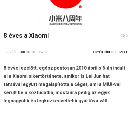
8 éves a Xiaomi
0
SZERZŐ:
ROBI
ON
2018-04-07
EGYÉB HÍREK
,
KIEMELT
8 évvel ezelőtt, egész pontosan 2010 április 6-án indult
el a Xiaomi sikertörténete, amikor is Lei Jun hat
társával együtt megalapította a céget, ami a MIUI-val
került be a köztudatba, mostanra pedig az egyik
legnagyobb és legközkedveltebb gyártóvá vált.