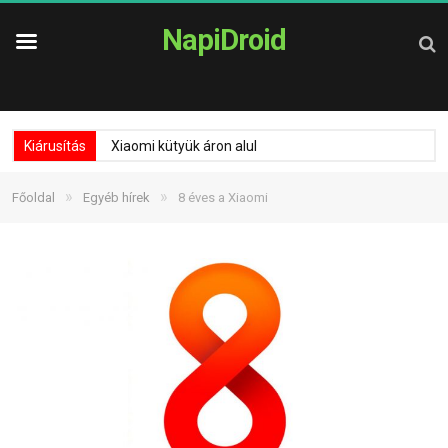
NapiDroid
Kiárusítás
Xiaomi kütyük áron alul
»
»
Főoldal
Egyéb hírek
8 éves a Xiaomi