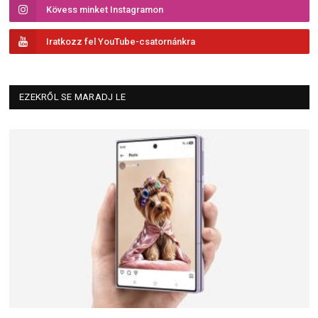
Kövess minket Instagramon
Iratkozz fel YouTube-csatornánkra
EZEKRŐL SE MARADJ LE