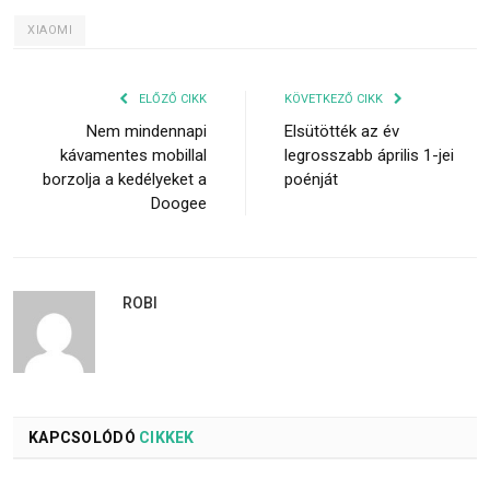
XIAOMI
ELŐZŐ CIKK
KÖVETKEZŐ CIKK
Nem mindennapi
Elsütötték az év
kávamentes mobillal
legrosszabb április 1-jei
borzolja a kedélyeket a
poénját
Doogee
ROBI
KAPCSOLÓDÓ
CIKKEK