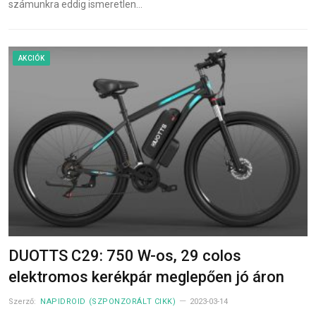
számunkra eddig ismeretlen…
AKCIÓK
DUOTTS C29: 750 W-os, 29 colos
elektromos kerékpár meglepően jó áron
Szerző:
NAPIDROID (SZPONZORÁLT CIKK)
2023-03-14