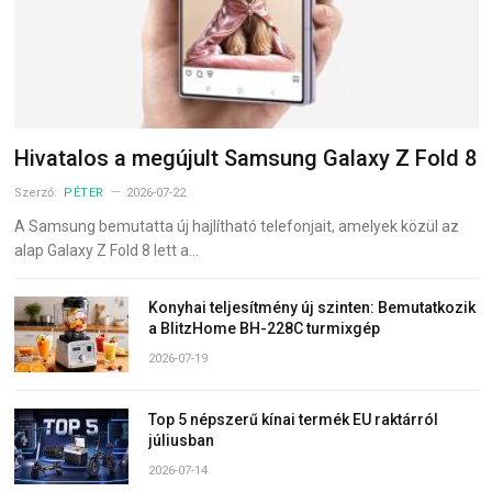
Hivatalos a megújult Samsung Galaxy Z Fold 8
Szerző:
PÉTER
2026-07-22
A Samsung bemutatta új hajlítható telefonjait, amelyek közül az
alap Galaxy Z Fold 8 lett a…
Konyhai teljesítmény új szinten: Bemutatkozik
a BlitzHome BH-228C turmixgép
2026-07-19
Top 5 népszerű kínai termék EU raktárról
júliusban
2026-07-14