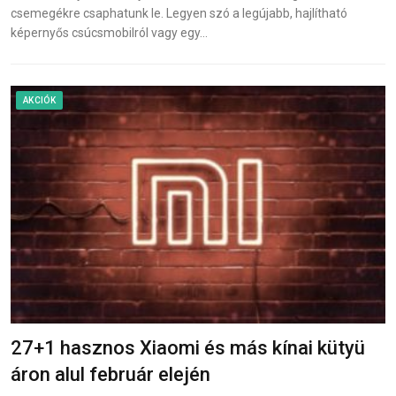
csemegékre csaphatunk le. Legyen szó a legújabb, hajlítható
képernyős csúcsmobilról vagy egy…
AKCIÓK
27+1 hasznos Xiaomi és más kínai kütyü
áron alul február elején