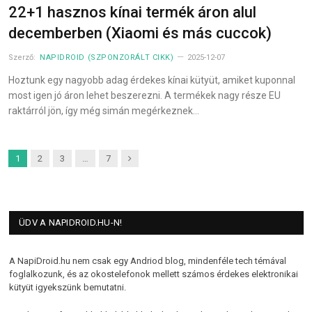
22+1 hasznos kínai termék áron alul
decemberben (Xiaomi és más cuccok)
Szerző:
NAPIDROID (SZPONZORÁLT CIKK)
2025-12-07
Hoztunk egy nagyobb adag érdekes kínai kütyüt, amiket kuponnal
most igen jó áron lehet beszerezni. A termékek nagy része EU
raktárról jön, így még simán megérkeznek…
Next
1
2
3
…
7
ÜDV A NAPIDROID.HU-N!
A NapiDroid.hu nem csak egy Andriod blog, mindenféle tech témával
foglalkozunk, és az okostelefonok mellett számos érdekes elektronikai
kütyüt igyekszünk bemutatni.