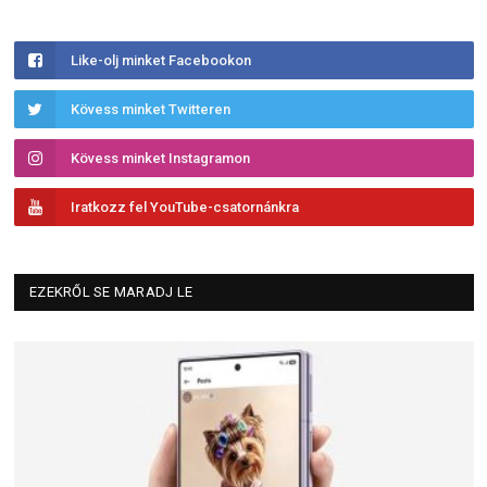
Like-olj minket Facebookon
Kövess minket Twitteren
Kövess minket Instagramon
Iratkozz fel YouTube-csatornánkra
EZEKRŐL SE MARADJ LE