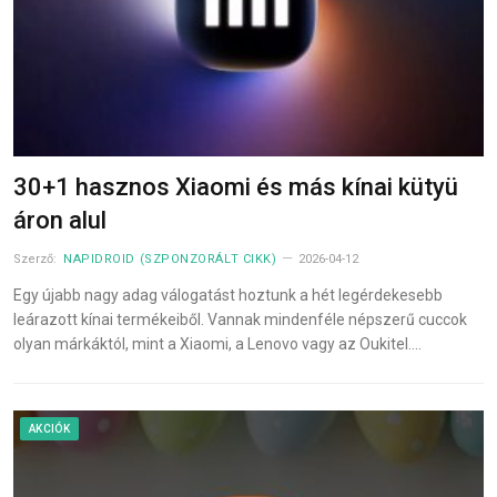
30+1 hasznos Xiaomi és más kínai kütyü
áron alul
Szerző:
NAPIDROID (SZPONZORÁLT CIKK)
2026-04-12
Egy újabb nagy adag válogatást hoztunk a hét legérdekesebb
leárazott kínai termékeiből. Vannak mindenféle népszerű cuccok
olyan márkáktól, mint a Xiaomi, a Lenovo vagy az Oukitel.…
AKCIÓK