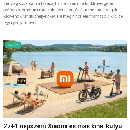
Tényleg küszöbön a tavasz, hamarosan újra bicikli nyergébe
pattanva járhatunk munkába, iskolába, és újra meghódíthatjuk
kedvenc kirándulóhelyeinket. Ha még nincs elektromos biciklid, de
egy ilyen járművel…
AKCIÓK
27+1 népszerű Xiaomi és más kínai kütyü