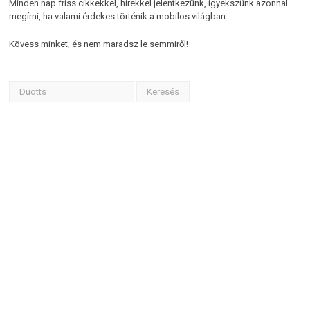
Minden nap friss cikkekkel, hírekkel jelentkezünk, igyekszünk azonnal
megírni, ha valami érdekes történik a mobilos világban.
Kövess minket, és nem maradsz le semmiről!