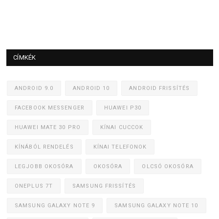
CÍMKÉK
ANDROID 9.0
ANDROID 10
ANDROID FRISSÍTÉS
FACEBOOK MESSENGER
HUAWEI P30
HUAWEI MATE 30 PRO
KÍNAI CUCCOK
KÍNÁBÓL RENDELÉS
KÍNAI TELEFONOK
LEGJOBB OKOSÓRA
OKOSÓRA
OLCSÓ OKOSÓRA
ONEPLUS 7T
SAMSUNG FRISSÍTÉS
SAMSUNG GALAXY NOTE 9
SAMSUNG GALAXY NOTE 10