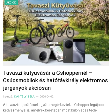
AKCIÓK
Tavaszi kütyüvásár a Gshoppernél –
Csúcsmobilok és hatótávkirály elektromos
járgányok akciósan
Szerző:
KASTÉLY BÉLA
2026-04-02
A tavaszi napsütéssel együtt megérkeztek a Gshopper legújabb
kedvezményei is, amelyek keretében most különleges tech-