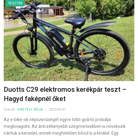
TESZTEK
Duotts C29 elektromos kerékpár teszt –
Hagyd faképnél őket
Szerző:
KASTÉLY BÉLA
2023-05-31
Az e-bike-ok népszerűségét egyre több gyártó próbálja
meglovagolni. Az árérzékenyebb szegmensekben is növekszik
irántuk a kereslet, ennek megfelelően bővül is a kínálat. Egy