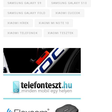
SAMSUNG GALAXY S9
SAMSUNG GALAXY S10
SAMSUNG GALAXY FOLD
XIAOMI CUCCOK
XIAOMI HÍREK
XIAOMI MI NOTE 10
XIAOMI TELEFONOK
XIAOMI TESZTEK