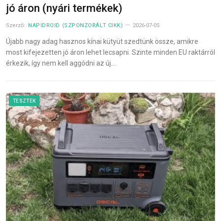
jó áron (nyári termékek)
Szerző:
NAPIDROID (SZPONZORÁLT CIKK)
2026-07-05
Újabb nagy adag hasznos kínai kütyüt szedtünk össze, amikre
most kifejezetten jó áron lehet lecsapni. Szinte minden EU raktárról
érkezik, így nem kell aggódni az új…
TESZTEK