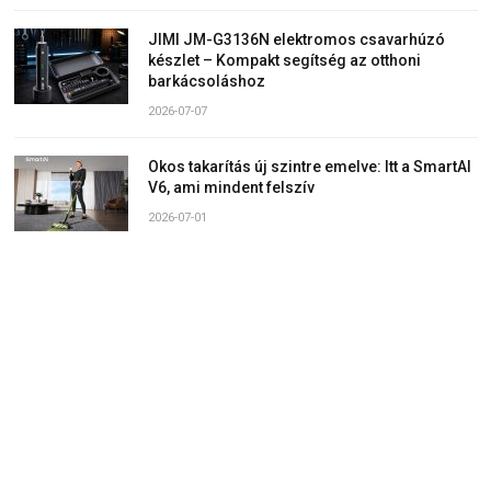
JIMI JM-G3136N elektromos csavarhúzó
készlet – Kompakt segítség az otthoni
barkácsoláshoz
2026-07-07
Okos takarítás új szintre emelve: Itt a SmartAI
V6, ami mindent felszív
2026-07-01