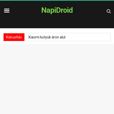
NapiDroid
Kiárusítás
Xiaomi kütyük áron alul