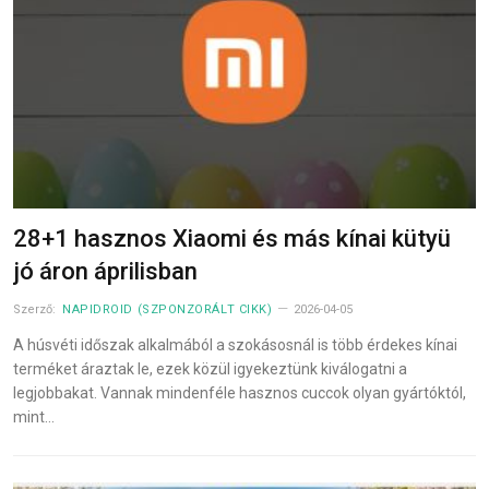
28+1 hasznos Xiaomi és más kínai kütyü
jó áron áprilisban
Szerző:
NAPIDROID (SZPONZORÁLT CIKK)
2026-04-05
A húsvéti időszak alkalmából a szokásosnál is több érdekes kínai
terméket áraztak le, ezek közül igyekeztünk kiválogatni a
legjobbakat. Vannak mindenféle hasznos cuccok olyan gyártóktól,
mint…