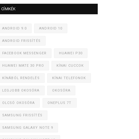
CÍMKÉK
ANDROID 9.0
ANDROID 10
ANDROID FRISSÍTÉS
FACEBOOK MESSENGER
HUAWEI P30
HUAWEI MATE 30 PRO
KÍNAI CUCCOK
KÍNÁBÓL RENDELÉS
KÍNAI TELEFONOK
LEGJOBB OKOSÓRA
OKOSÓRA
OLCSÓ OKOSÓRA
ONEPLUS 7T
SAMSUNG FRISSÍTÉS
SAMSUNG GALAXY NOTE 9