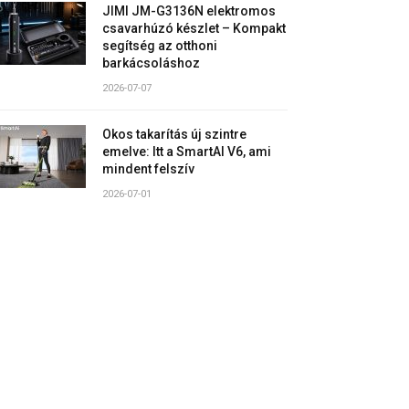
JIMI JM-G3136N elektromos
csavarhúzó készlet – Kompakt
segítség az otthoni
barkácsoláshoz
2026-07-07
Okos takarítás új szintre
emelve: Itt a SmartAI V6, ami
mindent felszív
2026-07-01