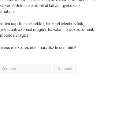
zámos érdekes elektronikai kütyüt igyekszünk
emutatni.
inden nap friss cikkekkel, hírekkel jelentkezünk,
gyekszünk azonnal megírni, ha valami érdekes történik
 mobilos világban.
övess minket, és nem maradsz le semmiről!