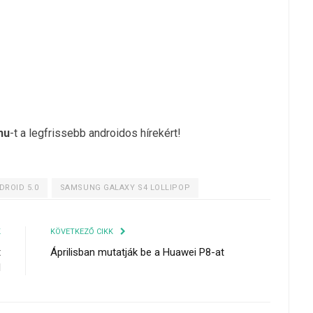
hu
-t a legfrissebb androidos hírekért!
ROID 5.0
SAMSUNG GALAXY S4 LOLLIPOP
K
KÖVETKEZŐ CIKK
t
Áprilisban mutatják be a Huawei P8-at
l