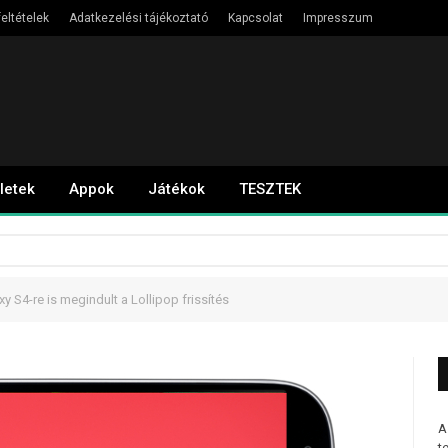
eltételek
Adatkezelési tájékoztató
Kapcsolat
Impresszum
letek
Appok
Játékok
TESZTEK
 S4-re is megindult a Lollipop frissítés
A
t