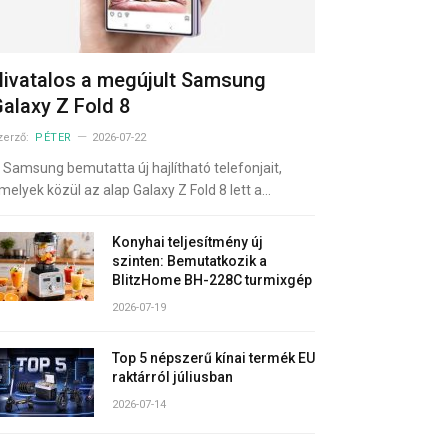
ivatalos a megújult Samsung
alaxy Z Fold 8
zerző:
PÉTER
2026-07-22
 Samsung bemutatta új hajlítható telefonjait,
melyek közül az alap Galaxy Z Fold 8 lett a…
Konyhai teljesítmény új
szinten: Bemutatkozik a
BlitzHome BH-228C turmixgép
2026-07-19
Top 5 népszerű kínai termék EU
raktárról júliusban
2026-07-14