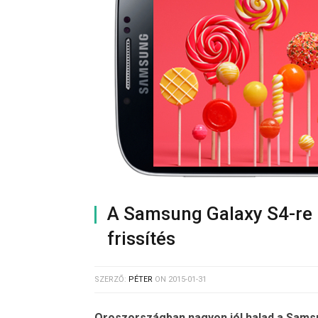
A Samsung Galaxy S4-re i
frissítés
SZERZŐ:
PÉTER
ON
2015-01-31
Oroszországban nagyon jól halad a Samsun