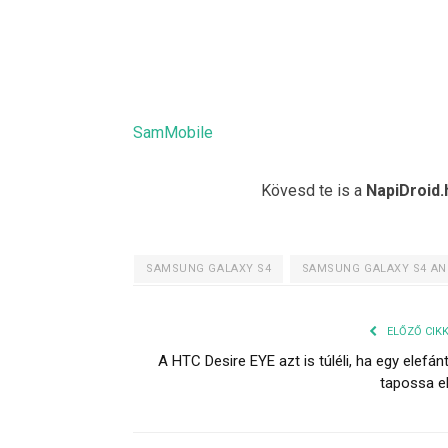
SamMobile
Kövesd te is a
NapiDroid.
SAMSUNG GALAXY S4
SAMSUNG GALAXY S4 AND
ELŐZŐ CIK
A HTC Desire EYE azt is túléli, ha egy elefán
tapossa e