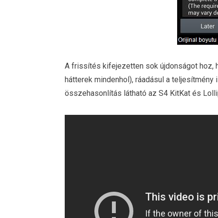
A frissítés kifejezetten sok újdonságot hoz, h
hátterek mindenhol), ráadásul a teljesítmény i
összehasonlítás látható az S4 KitKat és Loll