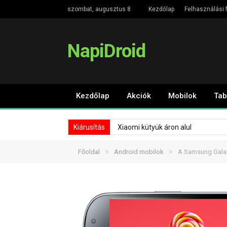
szombat, augusztus 8
Kezdőlap
Felhasználási f
NapiDroid
Kezdőlap
Akciók
Mobilok
Tab
Kiárusítás
Xiaomi kütyük áron alul
»
»
Főoldal
Android mobilok
A Samsung Galaxy