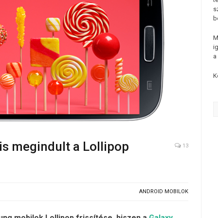
s
b
M
i
a
K
s megindult a Lollipop
13
ANDROID MOBILOK
g mobilok Lollipop frissítése, hiszen a
Galaxy