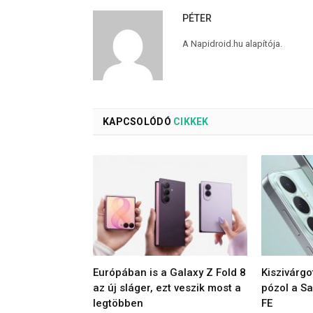
PÉTER
A Napidroid.hu alapítója.
KAPCSOLÓDÓ
CIKKEK
Európában is a Galaxy Z Fold 8
Kiszivárgo
az új sláger, ezt veszik most a
pózol a S
legtöbben
FE