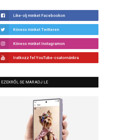
Like-olj minket Facebookon
Kövess minket Twitteren
Kövess minket Instagramon
Iratkozz fel YouTube-csatornánkra
EZEKRŐL SE MARADJ LE