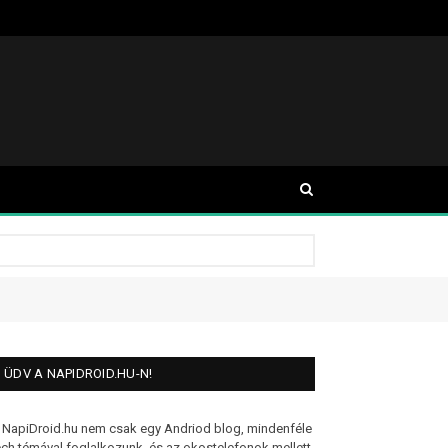
ÜDV A NAPIDROID.HU-N!
 NapiDroid.hu nem csak egy Andriod blog, mindenféle
ech témával foglalkozunk, és az okostelefonok mellett