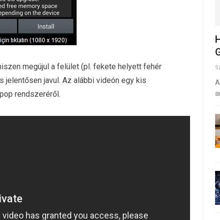
H
G
iszen megújul a felület (pl. fekete helyett fehér
S
s jelentősen javul. Az alábbi videón egy kis
A
ipop rendszeréről.
a