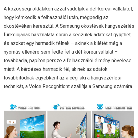
A közösségi oldalakon azzal vádolják a dél-koreai vállalatot,
hogy kémkedik a felhasználói után, mégpedig az
okostévéken keresztül. A Samsung okostévék hangvezérlés
funkciójának használata során a készülék adatokat gyűjthet,
és azokat egy harmadik félnek – akinek a kilétét még a
nyomás ellenére sem fedte fel a dél-koreai vállalat –
továbbadja, papíron persze a felhasználói élmény növelése
miatt. A kérdéses harmadik fél, akinek az adatok
továbbítódnak egyébként az a cég, aki a hangvezérlési
technikát, a Voice Recognitiont szállítja a Samsung számára.