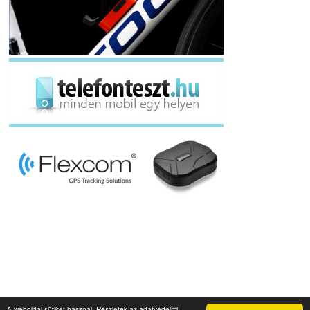
A weboldal sütiket használ. Részletek az adatvédelmi