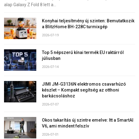
alap Galaxy Z Fold 8 lett a…
Konyhai teljesítmény új szinten: Bemutatkozik
a BlitzHome BH-228C turmixgép
2026-07-19
Top 5 népszerű kínai termék EU raktárról
júliusban
2026-07-14
JIMI JM-G3136N elektromos csavarhúzó
készlet – Kompakt segítség az otthoni
barkácsoláshoz
2026-07-07
Okos takarítás új szintre emelve: Itt a SmartAI
V6, ami mindent felszív
2026-07-01