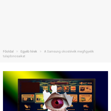
»
»
Főoldal
Egyéb hírek
A Samsung okostévék megfigyelik
tulajdonosaikat