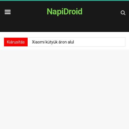
NapiDroid
Kiárusítás
Xiaomi kütyük áron alul