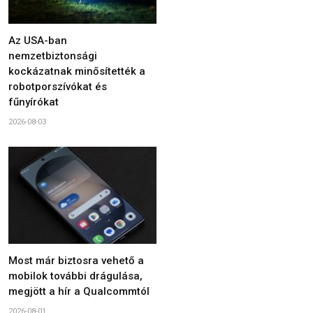
Az USA-ban
nemzetbiztonsági
kockázatnak minősítették a
robotporszívókat és
fűnyírókat
2026-08-03
Most már biztosra vehető a
mobilok további drágulása,
megjött a hír a Qualcommtól
2026-08-01