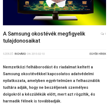
A Samsung okostévék megfigyelik
1
tulajdonosaikat
SZERZŐ:
RICHÁRD
ON
2015-02-10
EGYÉB HÍREK
Nemzetközi felháborodást és riadalmat keltett a
Samsung okostévékkel kapcsolatos adatvédelmi
nyilatkozata, amelyben egyértelműen a felhasználók
tudtára adják, hogy ne beszéljenek személyes
dolgokról a készülékük előtt, mert azt rögzítik, és
harmadik félnek is továbbadják.