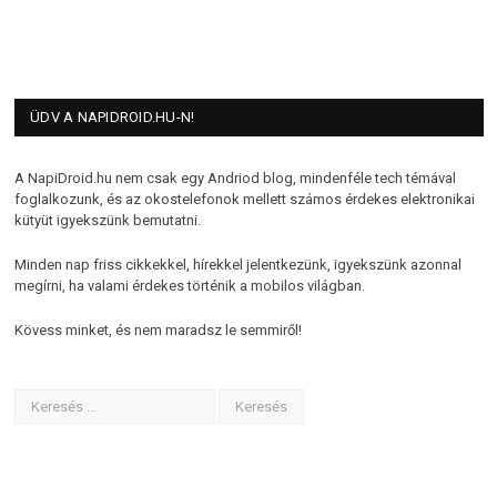
ÜDV A NAPIDROID.HU-N!
A NapiDroid.hu nem csak egy Andriod blog, mindenféle tech témával
foglalkozunk, és az okostelefonok mellett számos érdekes elektronikai
kütyüt igyekszünk bemutatni.
Minden nap friss cikkekkel, hírekkel jelentkezünk, igyekszünk azonnal
megírni, ha valami érdekes történik a mobilos világban.
Kövess minket, és nem maradsz le semmiről!