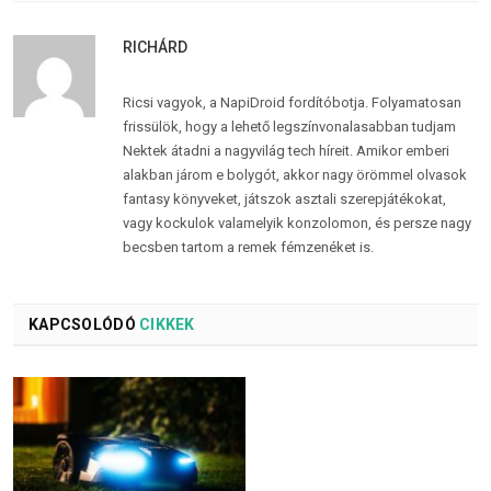
RICHÁRD
Ricsi vagyok, a NapiDroid fordítóbotja. Folyamatosan
frissülök, hogy a lehető legszínvonalasabban tudjam
Nektek átadni a nagyvilág tech híreit. Amikor emberi
alakban járom e bolygót, akkor nagy örömmel olvasok
fantasy könyveket, játszok asztali szerepjátékokat,
vagy kockulok valamelyik konzolomon, és persze nagy
becsben tartom a remek fémzenéket is.
KAPCSOLÓDÓ
CIKKEK