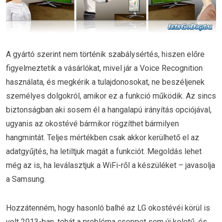
A gyártó szerint nem történik szabálysértés, hiszen előre
figyelmeztetik a vásárlókat, mivel jár a Voice Recognition
használata, és megkérik a tulajdonosokat, ne beszéljenek
személyes dolgokról, amikor ez a funkció működik. Az sincs
biztonságban aki sosem él a hangalapú irányítás opciójával,
ugyanis az okostévé bármikor rögzíthet bármilyen
hangmintát. Teljes mértékben csak akkor kerülhető el az
adatgyűjtés, ha letiltjuk magát a funkciót. Megoldás lehet
még az is, ha leválasztjuk a WiFi-ről a készüléket – javasolja
a Samsung.
Hozzátenném, hogy hasonló balhé az LG okostévéi körül is
volt 2013-ban, tehát a probléma cseppet sem új keletű, és