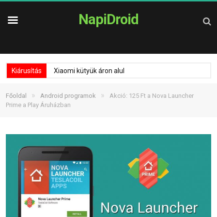
NapiDroid
Kiárusítás
Xiaomi kütyük áron alul
»
»
Főoldal
Android programok
Akció: 125 Ft a Nova Launcher
Prime a Play Áruházban