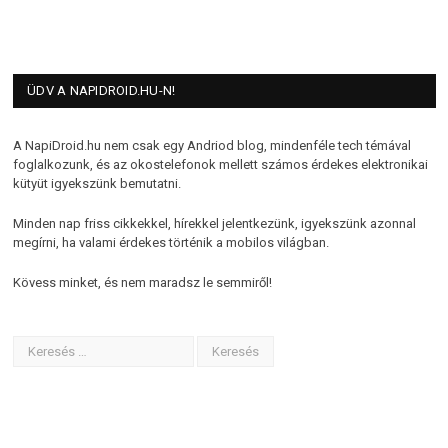
ÜDV A NAPIDROID.HU-N!
A NapiDroid.hu nem csak egy Andriod blog, mindenféle tech témával
foglalkozunk, és az okostelefonok mellett számos érdekes elektronikai
kütyüt igyekszünk bemutatni.
Minden nap friss cikkekkel, hírekkel jelentkezünk, igyekszünk azonnal
megírni, ha valami érdekes történik a mobilos világban.
Kövess minket, és nem maradsz le semmiről!