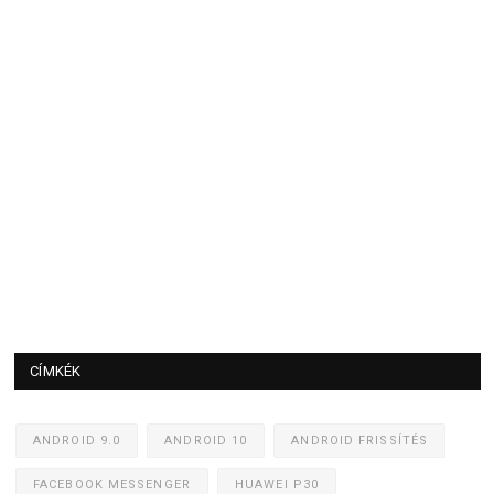
CÍMKÉK
ANDROID 9.0
ANDROID 10
ANDROID FRISSÍTÉS
FACEBOOK MESSENGER
HUAWEI P30