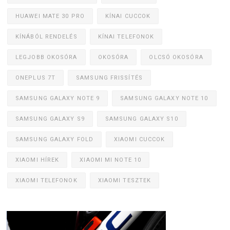
HUAWEI MATE 30 PRO
KÍNAI CUCCOK
KÍNÁBÓL RENDELÉS
KÍNAI TELEFONOK
LEGJOBB OKOSÓRA
OKOSÓRA
OLCSÓ OKOSÓRA
ONEPLUS 7T
SAMSUNG FRISSÍTÉS
SAMSUNG GALAXY NOTE 9
SAMSUNG GALAXY NOTE 10
SAMSUNG GALAXY S9
SAMSUNG GALAXY S10
SAMSUNG GALAXY FOLD
XIAOMI CUCCOK
XIAOMI HÍREK
XIAOMI MI NOTE 10
XIAOMI TELEFONOK
XIAOMI TESZTEK