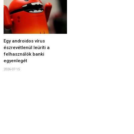
Egy androidos vírus
észrevétlenül leüríti a
felhasználók banki
egyenlegét
2026-07-15