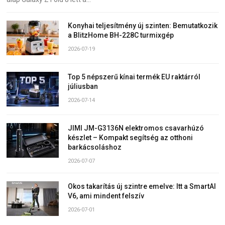
Konyhai teljesítmény új szinten: Bemutatkozik
a BlitzHome BH-228C turmixgép
2026-07-19
Top 5 népszerű kínai termék EU raktárról
júliusban
2026-07-14
JIMI JM-G3136N elektromos csavarhúzó
készlet – Kompakt segítség az otthoni
barkácsoláshoz
2026-07-07
Okos takarítás új szintre emelve: Itt a SmartAI
V6, ami mindent felszív
2026-07-01