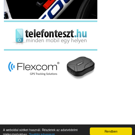
A weboldal sütiket használ. Részletek az adatvédelmi
Rendben
Napidroid.hu 2019
tájékoztatónkban.
További információ