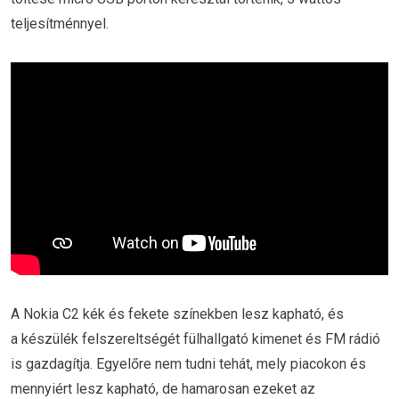
teljesítménnyel.
A Nokia C2 kék és fekete színekben lesz kapható, és
a készülék felszereltségét fülhallgató kimenet és FM rádió
is gazdagítja. Egyelőre nem tudni tehát, mely piacokon és
mennyiért lesz kapható, de hamarosan ezeket az