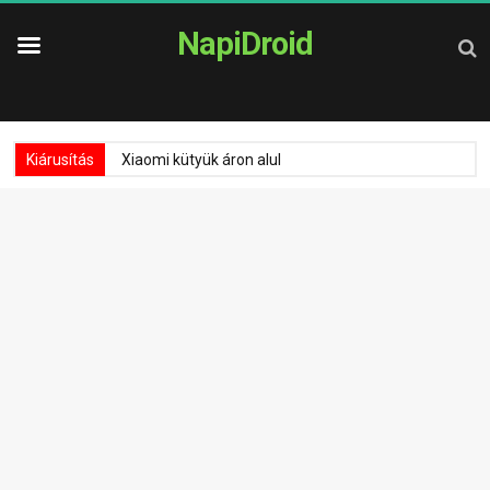
NapiDroid
Kiárusítás
Xiaomi kütyük áron alul