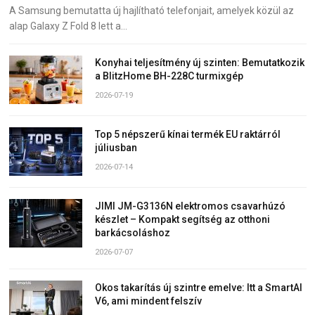
A Samsung bemutatta új hajlítható telefonjait, amelyek közül az
alap Galaxy Z Fold 8 lett a…
Konyhai teljesítmény új szinten: Bemutatkozik
a BlitzHome BH-228C turmixgép
2026-07-19
Top 5 népszerű kínai termék EU raktárról
júliusban
2026-07-14
JIMI JM-G3136N elektromos csavarhúzó
készlet – Kompakt segítség az otthoni
barkácsoláshoz
2026-07-07
Okos takarítás új szintre emelve: Itt a SmartAI
V6, ami mindent felszív