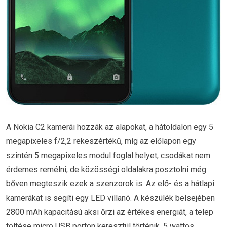
A Nokia C2 kamerái hozzák az alapokat, a hátoldalon egy 5
megapixeles f/2,2 rekeszértékű, míg az előlapon egy
szintén 5 megapixeles modul foglal helyet, csodákat nem
érdemes remélni, de közösségi oldalakra posztolni még
bőven megteszik ezek a szenzorok is. Az elő- és a hátlapi
kamerákat is segíti egy LED villanó. A készülék belsejében
2800 mAh kapacitású aksi őrzi az értékes energiát, a telep
töltése micro USB porton keresztül történik, 5 wattos