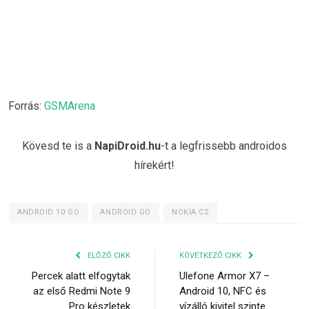
Forrás:
GSMArena
Kövesd te is a
NapiDroid.hu
-t a legfrissebb androidos
hírekért!
ANDROID 10 GO
ANDROID GO
NOKIA C2
ELŐZŐ CIKK
KÖVETKEZŐ CIKK
Percek alatt elfogytak
Ulefone Armor X7 –
az első Redmi Note 9
Android 10, NFC és
Pro készletek
vízálló kivitel szinte