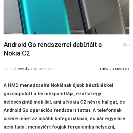
Android Go rendszerrel debütált a
0
Nokia C2
SZERZŐ:
RICHÁRD
ON
2020-03-19
ANDROID MOBILOK
A HMD menedzselte Nokiának újabb készülékkel
gazdagodott a termékpalettája, ezúttal egy
belépőszintű mobillal, ami a Nokia C2 névre hallgat, és
Android Go operációs rendszert futtat. A telefonnak
sikere lehet az alsóbb kategóriákban, és bár egyelőre
nem tudni, mennyiért fogjak forgalomba helyezni,