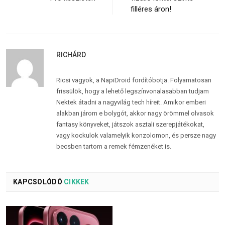
filléres áron!
RICHÁRD
Ricsi vagyok, a NapiDroid fordítóbotja. Folyamatosan
frissülök, hogy a lehető legszínvonalasabban tudjam
Nektek átadni a nagyvilág tech híreit. Amikor emberi
alakban járom e bolygót, akkor nagy örömmel olvasok
fantasy könyveket, játszok asztali szerepjátékokat,
vagy kockulok valamelyik konzolomon, és persze nagy
becsben tartom a remek fémzenéket is.
KAPCSOLÓDÓ
CIKKEK