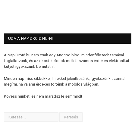
ÜDV A NAPIDROID.HU-N!
A NapiDroid.hu nem csak egy Andriod blog, mindenféle tech témával
foglalkozunk, és az okostelefonok mellett számos érdekes elektronikai
kütyüt igyekszünk bemutatni.
Minden nap friss cikkekkel, hírekkel jelentkezünk, igyekszünk azonnal
megírni, ha valami érdekes történik a mobilos világban.
Kövess minket, és nem maradsz le semmiről!