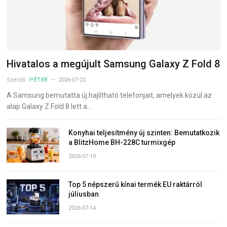
Hivatalos a megújult Samsung Galaxy Z Fold 8
Szerző:
PÉTER
2026-07-22
A Samsung bemutatta új hajlítható telefonjait, amelyek közül az
alap Galaxy Z Fold 8 lett a…
Konyhai teljesítmény új szinten: Bemutatkozik
a BlitzHome BH-228C turmixgép
2026-07-19
Top 5 népszerű kínai termék EU raktárról
júliusban
2026-07-14