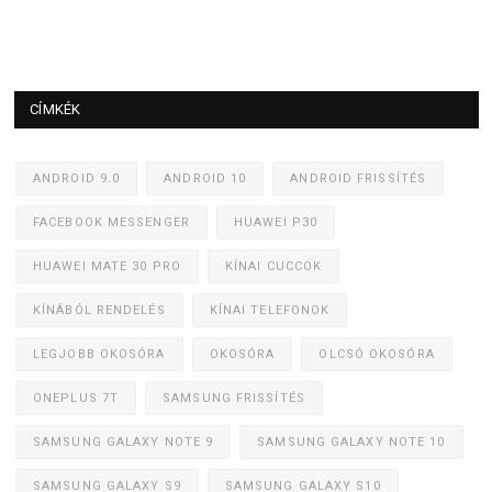
CÍMKÉK
ANDROID 9.0
ANDROID 10
ANDROID FRISSÍTÉS
FACEBOOK MESSENGER
HUAWEI P30
HUAWEI MATE 30 PRO
KÍNAI CUCCOK
KÍNÁBÓL RENDELÉS
KÍNAI TELEFONOK
LEGJOBB OKOSÓRA
OKOSÓRA
OLCSÓ OKOSÓRA
ONEPLUS 7T
SAMSUNG FRISSÍTÉS
SAMSUNG GALAXY NOTE 9
SAMSUNG GALAXY NOTE 10
SAMSUNG GALAXY S9
SAMSUNG GALAXY S10