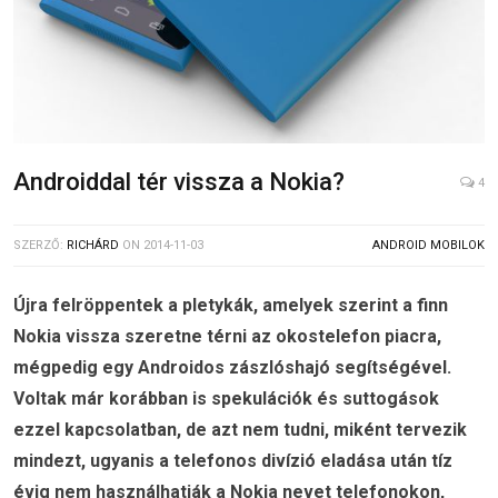
Androiddal tér vissza a Nokia?
4
SZERZŐ:
RICHÁRD
ON
2014-11-03
ANDROID MOBILOK
Újra felröppentek a pletykák, amelyek szerint a finn
Nokia vissza szeretne térni az okostelefon piacra,
mégpedig egy Androidos zászlóshajó segítségével.
Voltak már korábban is spekulációk és suttogások
ezzel kapcsolatban, de azt nem tudni, miként tervezik
mindezt, ugyanis a telefonos divízió eladása után tíz
évig nem használhatják a Nokia nevet telefonokon,