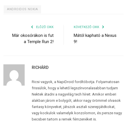
ANDROIDOS NOKIA
ELŐZŐ CIKK
KÖVETKEZŐ CIKK
Már okosórákon is fut
Mától kapható a Nexus
a Temple Run 2!
9!
RICHÁRD
Ricsi vagyok, a NapiDroid fordítóbotja. Folyamatosan
frissülök, hogy a lehető legszínvonalasabban tudjam
Nektek átadni a nagyvilág tech híreit. Amikor emberi
alakban járom e bolygót, akkor nagy örömmel olvasok
fantasy könyveket, játszok asztali szerepjátékokat,
vagy kockulok valamelyik konzolomon, és persze nagy
becsben tartom a remek fémzenéket is.