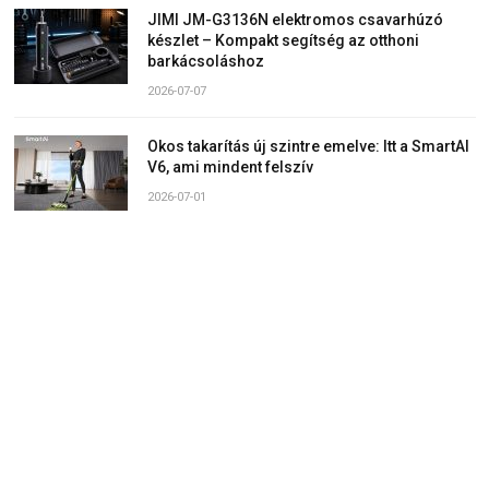
JIMI JM-G3136N elektromos csavarhúzó
készlet – Kompakt segítség az otthoni
barkácsoláshoz
2026-07-07
Okos takarítás új szintre emelve: Itt a SmartAI
V6, ami mindent felszív
2026-07-01