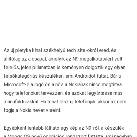
Az új pletyka kínai székhelyű tech site-okról ered, és
állítólag az a csapat, amelyik az N9 megalkotásáért volt
felelős, jelen pillanatban is keményen dolgozik egy olyan
felsőkategóriás készüléken, ami Androidot futtat. Bár a
Microsoft-é a logó és a név, a Nokiának nincs megtiltva,
hogy telefonokat tervezzen, és azokat legyártassa más
manufaktúrákkal. Ha tehát lesz új telefonjuk, akkor az nem
fogja a Nokia nevet viselni.
Egyébként lentebb látható egy kép az N9-ről, a készülék
a Meego OS nevű operációs rendszert futtatta, ami nagyban