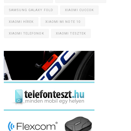
SAMSUNG GALAXY FOLD
XIAOMI CUCCOK
XIAOMI HÍREK
XIAOMI MI NOTE 10
XIAOMI TELEFONOK
XIAOMI TESZTEK