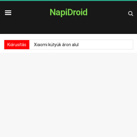
NapiDroid
Kiárusítás
Xiaomi kütyük áron alul