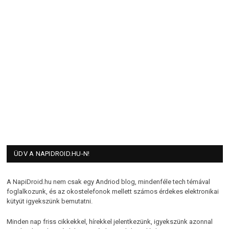
ÜDV A NAPIDROID.HU-N!
A NapiDroid.hu nem csak egy Andriod blog, mindenféle tech témával
foglalkozunk, és az okostelefonok mellett számos érdekes elektronikai
kütyüt igyekszünk bemutatni.
Minden nap friss cikkekkel, hírekkel jelentkezünk, igyekszünk azonnal