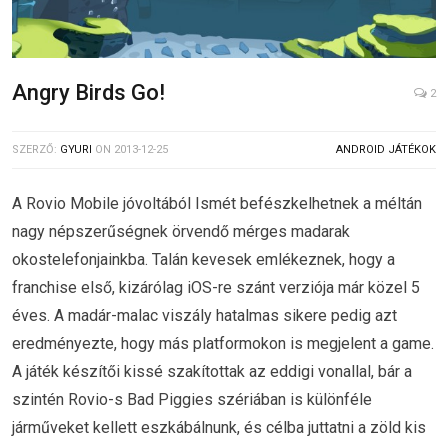
Angry Birds Go!
2
SZERZŐ:
GYURI
ON
2013-12-25
ANDROID JÁTÉKOK
A Rovio Mobile jóvoltából Ismét befészkelhetnek a méltán
nagy népszerűségnek örvendő mérges madarak
okostelefonjainkba. Talán kevesek emlékeznek, hogy a
franchise első, kizárólag iOS-re szánt verziója már közel 5
éves. A madár-malac viszály hatalmas sikere pedig azt
eredményezte, hogy más platformokon is megjelent a game.
A játék készítői kissé szakítottak az eddigi vonallal, bár a
szintén Rovio-s Bad Piggies szériában is különféle
járműveket kellett eszkábálnunk, és célba juttatni a zöld kis