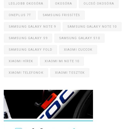
LEGJOBB OKOSÓRA
OKOSÓRA
OLCSÓ OKOSÓRA
ONEPLUS 7T
SAMSUNG FRISSÍTÉS
SAMSUNG GALAXY NOTE 9
SAMSUNG GALAXY NOTE 10
SAMSUNG GALAXY S9
SAMSUNG GALAXY S10
SAMSUNG GALAXY FOLD
XIAOMI CUCCOK
XIAOMI HÍREK
XIAOMI MI NOTE 10
XIAOMI TELEFONOK
XIAOMI TESZTEK