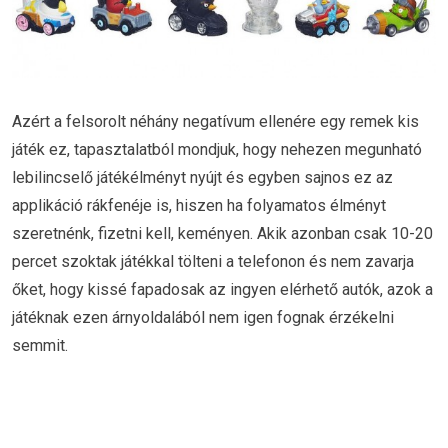
Azért a felsorolt néhány negatívum ellenére egy remek kis
játék ez, tapasztalatból mondjuk, hogy nehezen megunható
lebilincselő játékélményt nyújt és egyben sajnos ez az
applikáció rákfenéje is, hiszen ha folyamatos élményt
szeretnénk, fizetni kell, keményen. Akik azonban csak 10-20
percet szoktak játékkal tölteni a telefonon és nem zavarja
őket, hogy kissé fapadosak az ingyen elérhető autók, azok a
játéknak ezen árnyoldalából nem igen fognak érzékelni
semmit.