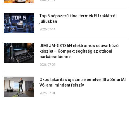
Top 5 népszerű kínai termék EU raktárról
júliusban
2026-07-14
JIMI JM-G3136N elektromos csavarhúzó
készlet – Kompakt segítség az otthoni
barkácsoláshoz
2026-07-07
Okos takarítás új szintre emelve: Itt a SmartAI
V6, ami mindent felszív
2026-07-01