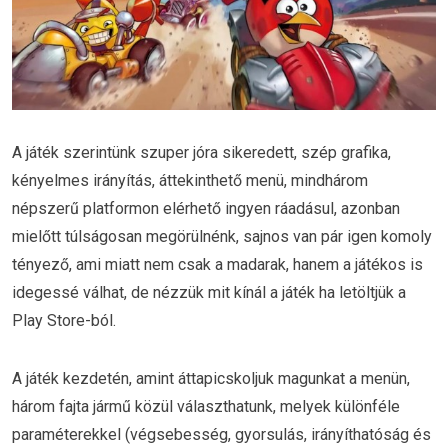
A játék szerintünk szuper jóra sikeredett, szép grafika,
kényelmes irányítás, áttekinthető menü, mindhárom
népszerű platformon elérhető ingyen ráadásul, azonban
mielőtt túlságosan megörülnénk, sajnos van pár igen komoly
tényező, ami miatt nem csak a madarak, hanem a játékos is
idegessé válhat, de nézzük mit kínál a játék ha letöltjük a
Play Store-ból.
A játék kezdetén, amint áttapicskoljuk magunkat a menün,
három fajta jármű közül választhatunk, melyek különféle
paraméterekkel (végsebesség, gyorsulás, irányíthatóság és