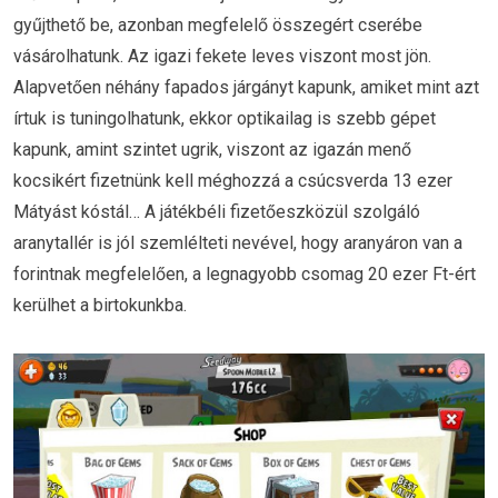
gyűjthető be, azonban megfelelő összegért cserébe
vásárolhatunk. Az igazi fekete leves viszont most jön.
Alapvetően néhány fapados járgányt kapunk, amiket mint azt
írtuk is tuningolhatunk, ekkor optikailag is szebb gépet
kapunk, amint szintet ugrik, viszont az igazán menő
kocsikért fizetnünk kell méghozzá a csúcsverda 13 ezer
Mátyást kóstál… A játékbéli fizetőeszközül szolgáló
aranytallér is jól szemlélteti nevével, hogy aranyáron van a
forintnak megfelelően, a legnagyobb csomag 20 ezer Ft-ért
kerülhet a birtokunkba.