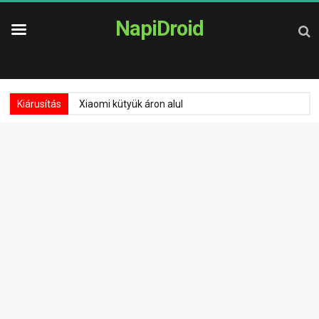
NapiDroid
Kiárusítás
Xiaomi kütyük áron alul