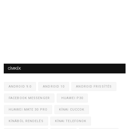
CÍMKÉK
ANDROID 9.0
ANDROID 10
ANDROID FRISSÍTÉS
FACEBOOK MESSENGER
HUAWEI P30
HUAWEI MATE 30 PRO
KÍNAI CUCCOK
KÍNÁBÓL RENDELÉS
KÍNAI TELEFONOK