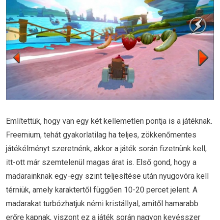
Említettük, hogy van egy két kellemetlen pontja is a játéknak.
Freemium, tehát gyakorlatilag ha teljes, zökkenőmentes
játékélményt szeretnénk, akkor a játék során fizetnünk kell,
itt-ott már szemtelenül magas árat is. Első gond, hogy a
madarainknak egy-egy szint teljesítése után nyugovóra kell
térniük, amely karaktertől függően 10-20 percet jelent. A
madarakat turbózhatjuk némi kristállyal, amitől hamarabb
erőre kapnak, viszont ez a játék során nagyon kevésszer