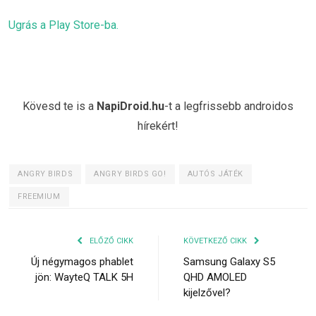
Ugrás a Play Store-ba.
Kövesd te is a
NapiDroid.hu
-t a legfrissebb androidos
hírekért!
ANGRY BIRDS
ANGRY BIRDS GO!
AUTÓS JÁTÉK
FREEMIUM
ELŐZŐ CIKK
KÖVETKEZŐ CIKK
Új négymagos phablet
Samsung Galaxy S5
jön: WayteQ TALK 5H
QHD AMOLED
kijelzővel?