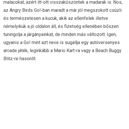
malacokat, azért itt-ott visszaköszöntek a madarak is. Nos,
az Angry Birds Go!-ban maradt a már jól megszokott csúzli
és természetesen a kucuk, akik az ellenfelek illetve
némelyikük a jó oldalon áll, és fizetség ellenében bőszen
tuningolja a járgányainkat, de minden más változott. Igen,
ugyanis a Go! mint azt neve is sugallja egy autóversenyes
arcade játék, leginkább a Mario Kart-ra vagy a Beach Buggy
Blitz-re hasonlít.