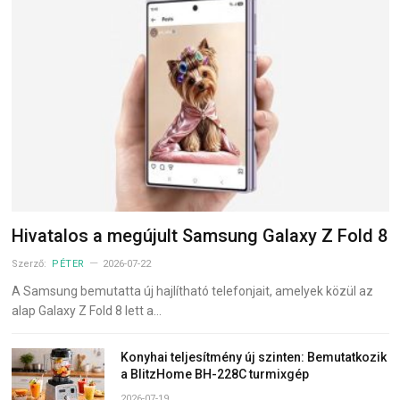
Hivatalos a megújult Samsung Galaxy Z Fold 8
Szerző:
PÉTER
2026-07-22
A Samsung bemutatta új hajlítható telefonjait, amelyek közül az
alap Galaxy Z Fold 8 lett a…
Konyhai teljesítmény új szinten: Bemutatkozik
a BlitzHome BH-228C turmixgép
2026-07-19