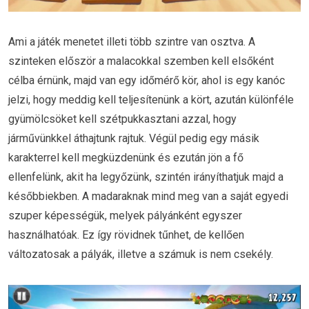
Ami a játék menetet illeti több szintre van osztva. A
szinteken először a malacokkal szemben kell elsőként
célba érnünk, majd van egy időmérő kör, ahol is egy kanóc
jelzi, hogy meddig kell teljesítenünk a kört, azután különféle
gyümölcsöket kell szétpukkasztani azzal, hogy
járművünkkel áthajtunk rajtuk. Végül pedig egy másik
karakterrel kell megküzdenünk és ezután jön a fő
ellenfelünk, akit ha legyőzünk, szintén irányíthatjuk majd a
későbbiekben. A madaraknak mind meg van a saját egyedi
szuper képességük, melyek pályánként egyszer
használhatóak. Ez így rövidnek tűnhet, de kellően
változatosak a pályák, illetve a számuk is nem csekély.