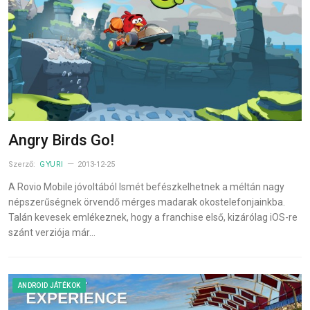
Angry Birds Go!
Szerző:
GYURI
2013-12-25
A Rovio Mobile jóvoltából Ismét befészkelhetnek a méltán nagy
népszerűségnek örvendő mérges madarak okostelefonjainkba.
Talán kevesek emlékeznek, hogy a franchise első, kizárólag iOS-re
szánt verziója már…
ANDROID JÁTÉKOK