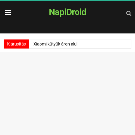
NapiDroid
Kiárusítás
Xiaomi kütyük áron alul