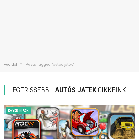
»
Főoldal
Posts Tagged "autós játék"
LEGFRISSEBB
AUTÓS JÁTÉK
CIKKEINK
EGYÉB HÍREK