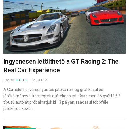
Ingyenesen letölthető a GT Racing 2: The
Real Car Experience
Szerző:
PÉTER
2013-11-29
A Gameloft új versenyautós játéka remeg grafikával és
játékélménnyel kecsegteti a játékosokat. Összesen 35 gyártó 67
típusú autóját próbálhatjuk ki 13 pályán, ráadásul többféle
játékmód közül…