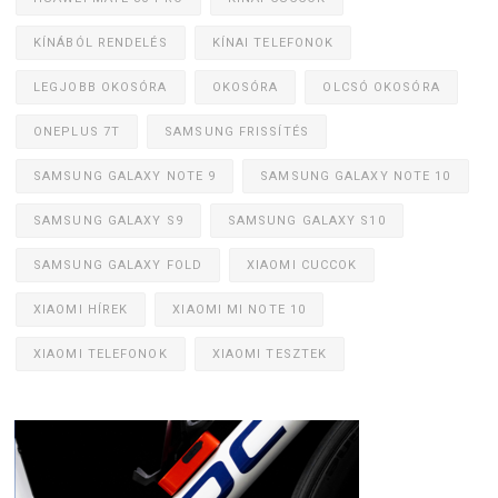
KÍNÁBÓL RENDELÉS
KÍNAI TELEFONOK
LEGJOBB OKOSÓRA
OKOSÓRA
OLCSÓ OKOSÓRA
ONEPLUS 7T
SAMSUNG FRISSÍTÉS
SAMSUNG GALAXY NOTE 9
SAMSUNG GALAXY NOTE 10
SAMSUNG GALAXY S9
SAMSUNG GALAXY S10
SAMSUNG GALAXY FOLD
XIAOMI CUCCOK
XIAOMI HÍREK
XIAOMI MI NOTE 10
XIAOMI TELEFONOK
XIAOMI TESZTEK