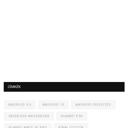
CÍMKÉK
ANDROID 9.0
ANDROID 10
ANDROID FRISSÍTÉS
FACEBOOK MESSENGER
HUAWEI P30
HUAWEI MATE 30 PRO
KÍNAI CUCCOK