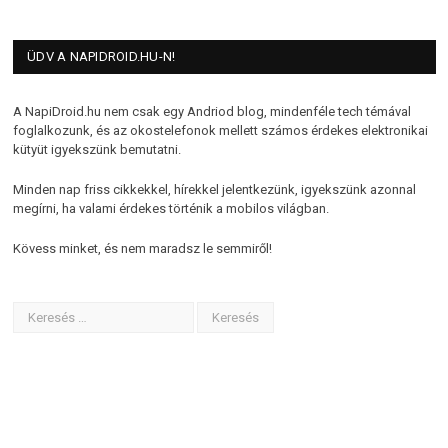
ÜDV A NAPIDROID.HU-N!
A NapiDroid.hu nem csak egy Andriod blog, mindenféle tech témával
foglalkozunk, és az okostelefonok mellett számos érdekes elektronikai
kütyüt igyekszünk bemutatni.
Minden nap friss cikkekkel, hírekkel jelentkezünk, igyekszünk azonnal
megírni, ha valami érdekes történik a mobilos világban.
Kövess minket, és nem maradsz le semmiről!