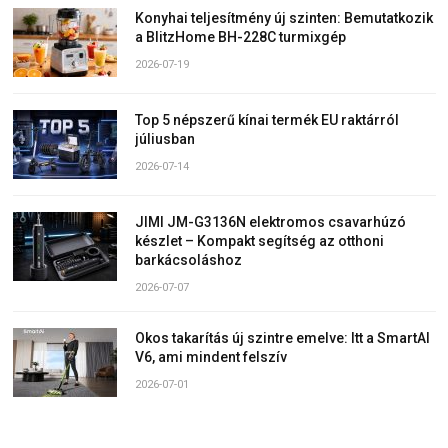
Konyhai teljesítmény új szinten: Bemutatkozik
a BlitzHome BH-228C turmixgép
2026-07-19
Top 5 népszerű kínai termék EU raktárról
júliusban
2026-07-14
JIMI JM-G3136N elektromos csavarhúzó
készlet – Kompakt segítség az otthoni
barkácsoláshoz
2026-07-07
Okos takarítás új szintre emelve: Itt a SmartAI
V6, ami mindent felszív
2026-07-01