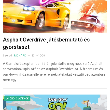
Asphalt Overdrive játékbemutató és
gyorsteszt
Szerző:
RICHÁRD
2014-10-08
A Gameloft szeptember 25-én jelentette meg népszerű Asphalt
sorozatának spin-offját, az Asphalt Overdrive-ot. A freemium és
pay-to-win húzásai ellenére remek játékokat készítő cég azonban
nem egy…
ANDROID JÁTÉKOK