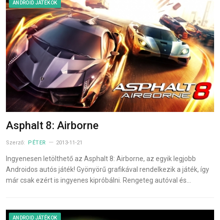
ANDROID JÁTÉKOK
Asphalt 8: Airborne
Szerző:
PÉTER
2013-11-21
Ingyenesen letölthető az Asphalt 8: Airborne, az egyik legjobb
Androidos autós játék! Gyönyörű grafikával rendelkezik a játék, így
már csak ezért is ingyenes kipróbálni. Rengeteg autóval és…
ANDROID JÁTÉKOK